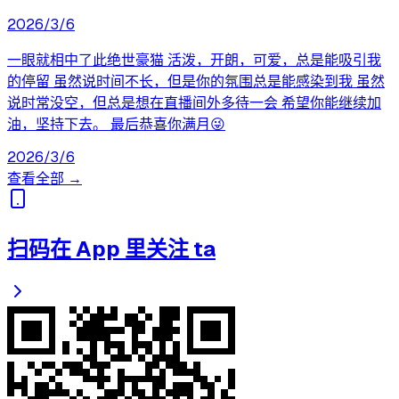
2026/3/6
一眼就相中了此绝世豪猫 活泼，开朗，可爱，总是能吸引我
的停留 虽然说时间不长，但是你的氛围总是能感染到我 虽然
说时常没空，但总是想在直播间外多待一会 希望你能继续加
油，坚持下去。 最后恭喜你满月😜
2026/3/6
查看全部 →
扫码在 App 里关注 ta