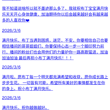
我不知道说啥所以就不墨迹那么多了，我就祝布丁宝宝满月快
乐天天开心身体健康，加油期待你以后会越来越好会有越来越
多的人喜欢你❤️
2026/3/6
满月快乐，布丁当遇到困惑，迷茫，不安，你要相信自己也要
相信播间的哥哥姐姐们，你要保持心态一步一个脚印努力前
行，播间的粉丝们也会用他们的力量护你一路高歌猛进，加油
加油加油 最后再祝小布丁满月快乐！！！
2026/3/6
满月啦，愿布丁每一个明天都充满希望和收获，愿你成长路上
步步生花。 一切皆有可能，希望所有美好的事情都发生在你
的身上。祝小布丁满月快乐。
2026/3/6
满月快乐，祝你越做越好。