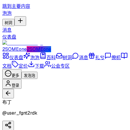
跳到主要内容
泡泡
树洞
消息
仪表盘
2SOMEone
2SOMEone
仪表盘
泡泡
百科
树洞
消息
礼兮
僚机
文档
定价
下载
公会专区
更多
发泡泡
登录
布丁
@
user_fgnt2rdk