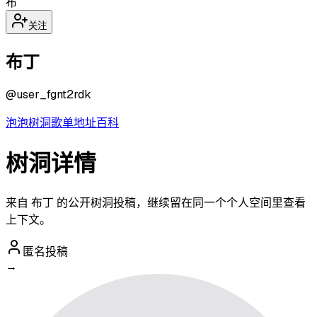
布
关注
布丁
@
user_fgnt2rdk
泡泡
树洞
歌单
地址
百科
树洞详情
来自 布丁 的公开树洞投稿，继续留在同一个个人空间里查看
上下文。
匿名投稿
→