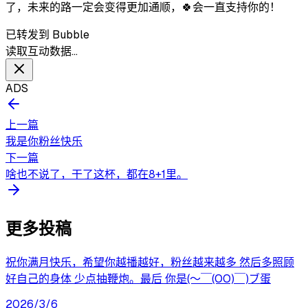
了，未来的路一定会变得更加通顺，🍀会一直支持你的！
已转发到 Bubble
读取互动数据…
ADS
上一篇
我是你粉丝快乐
下一篇
啥也不说了，干了这杯，都在8+1里。
更多投稿
祝你满月快乐，希望你越播越好，粉丝越来越多 然后多照顾
好自己的身体 少点抽鞭炮。最后 你是(～￣(OO)￣)ブ蛋
2026/3/6