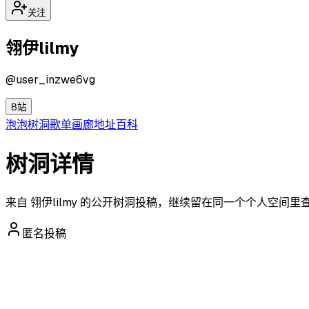
关注
翎伊lilmy
@
user_inzwe6vg
B站
泡泡
树洞
歌单
画廊
地址
百科
树洞详情
来自 翎伊lilmy 的公开树洞投稿，继续留在同一个个人空间里
匿名投稿