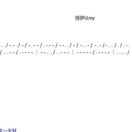
翎伊lilmy
 . . . / - - . / - / - . - - / . - - - / - - . . / - / - . . - / - . - /- . . . / . / . - .
- / . . . - - / . - - - - ｜ - - . . . / . . - - - ｜ - - - - - / . - - - - ｜ . . . . . /
天就...