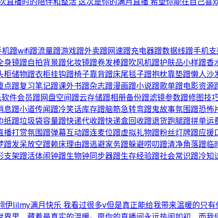
每次直播时的陪伴和整活 这次是你的满月直播 希望你能在自己喜
手机蹭wifi蹭流量蹭游戏蹭外卖蹭网速蹭充电器蹭数据线蹭手
全身镜蹭自拍背景蹭化妆镜蹭卷发棒蹭吹风机蹭护肤品小样蹭香
头柜储物蹭衣柜挂钩蹭椅子靠背蹭床尾毯子蹭抱枕靠垫蹭懒人沙
重点蹭复习笔记蹭课外书蹭杂志蹭漫画蹭小说蹭歌单蹭电影资源
乐软件会员蹭网盘空间蹭云存储蹭相册备份蹭滤镜参数蹭修图技
消息蹭小道传闻蹭冷笑话库存蹭脑筋急转弯蹭鬼故事氛围蹭恐怖
巾纸蹭垃圾袋容量蹭快递代收蹭快递盒回收蹭退货跑腿蹭拼单运
播打赏氛围蹭弹幕互动蹭连麦位蹭虚拟礼物蹭粉丝灯牌蹭应援口号
梦蹭发呆放空蹭赖床理由蹭逃避家务蹭躲避唠叨蹭清净角落蹭临
形支架蹭活体闹钟蹭生物钟同步器蹭生存经验蹭社会常识蹭冷知
了，翎伊lilmy满月快乐 我看过很多v但是真正能给我带来温暖
世界里，藏着最真实的温暖。愿你的直播间永远热闹如初，而我们