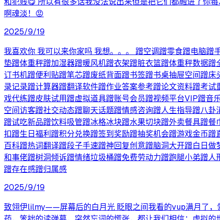
和犯贱😋 所以有很多话我没法说出来但是把它们都融进了你
啊魂淡！😡
2025/9/19
我喜欢你 我可以来你家吗 我想。。。 蹭空调蹭零食蹭电脑蹭
垫蹭体重秤蹭加湿器蹭暖风机蹭衣架蹭脏衣篮蹭体重秤数据蹭
订书机蹭便利贴蹭笔芯蹭废纸背面蹭书签蹭书桌抽屉空间蹭床
录记录蹭计算器蹭翻译软件蹭作业答案参考蹭论文资料蹭考试
戏代练蹭皮肤试用蹭虚拟道具蹭账号会员蹭视频平台VIP蹭音
空间访客蹭社交动态蹭聊天话题蹭情感咨询蹭人生指导蹭八卦
蹭试吃新品蹭饮料吸管蹭冰格冰块蹭水果切块蹭外卖餐具蹭餐
扣蹭生日福利蹭积分兑换蹭签到奖励蹭抽奖机会蹭游戏金币蹭直
百科蹭热词翻译蹭段子手速蹭神回复创意蹭脑洞大开蹭白日做
和事佬蹭树洞倾诉蹭情绪垃圾桶蹭免费劳动力蹭跑腿小弟蹭人
蹭存在感蹭归属感
2025/9/19
致翎伊lilmy——屏幕后的白月光 眨眼之间我看的vup满月
药，笨拙的读弹幕，突然忘词的慌张，都让我们相信：虚拟的