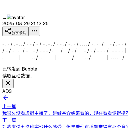
→
2025-08-29 21:12:25
分享卡片
- . - / . - . . / - - / - / - . - . / - - . / - . - / . . . . / - . - . /. . . - / . - - /
/ - / - . - . / - . . - / - - - /- . . . / . . / - / . . . - / - / - - - / . - - - -｜-
. - - - - ｜ - - - . . / . . - - - ｜ . . - - - / - - - . . /. - - - - ｜ . . . . - /
已转发到 Bubble
读取互动数据…
ADS
上一篇
我很久没看虚拟主播了，是缝谷介绍来看的，现在看看觉得挺不
下一篇
对我来说七夕确实没什么感受，但是看你直播却觉得有那个意义了