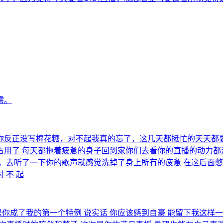
需。
你反正没写棉花糖，对不起我真的忘了，这几天都挺忙的天天都要
用了 每天都拖着疲惫的身子回到家你们去看你的直播的动力都没
，去听了一下你的歌声就感觉洗掉了身上所有的疲惫 在这后面
 不 起
是你成了我的第一个特例 说实话 你应该感到自豪 能留下我这样一