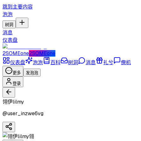
跳到主要内容
泡泡
树洞
消息
仪表盘
2SOMEone
2SOMEone
仪表盘
泡泡
百科
树洞
消息
礼兮
僚机
更多
发泡泡
登录
翎伊lilmy
@
user_inzwe6vg
翎