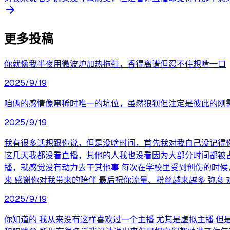
更多投稿
你就像我半夜用微波炉加热拖鞋，香得离谱但忍不住想啃一口
2025/9/19
咱俩的感情像窜稀时唯一的坑位，虽然狼狈但注定是彼此的刚
2025/9/19
我有很多话想跟你说，但是没啥时间，首先我对我自己没记得
这几天我都没看直播，其他的人我也没看因为大部分时间都被占
播，就感觉没有动力去干其他事 每次在学校里受到创伤的时候
来 感谢你对我带来的陪伴 最后祝你流量、粉丝越来越多 弥彦 对
2025/9/19
你知道的 我从来没有这样喜欢过一个主播 尤其是虚拟主播 但