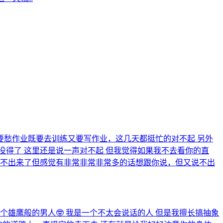
愁作业既要去训练又要写作业，这几天都挺忙的对不起 另外
得了 这里还是说一声对不起 但我觉得如果我不去看你的直
憋不出来了但感觉有非常非常非常多的话想跟你说，但又说不出
个雄鹰般的男人🤓 我是一个不太会说话的人 但是我擅长搞抽象