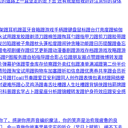
欢的道路上一直坚定的走下去 还有就是给我好好注意你的身体
机支架蹭耳机蹭蓝牙音箱蹭游戏手柄蹭键盘鼠标蹭台灯亮度蹭瑜伽
水试用蹭发胶蹭剃须刀蹭棉签蹭掏耳勺蹭指甲刀蹭剪刀蹭胶带蹭
发凹陷蹭被子角蹭枕头蓬松度蹭闹钟贪睡功能蹭日历提醒蹭备忘
蹭电视剧缓存蹭综艺更新蹭动漫番剧蹭游戏存档蹭游戏攻略蹭游
巧蹭P图服务蹭自拍指导蹭合影占位蹭朋友圈点赞蹭微博转发蹭
片弹幕护体蹭零食库存侦察蹭外卖红包蹭凑单满减蹭第二份半价
费险蹭淘宝试用蹭购物车加塞蹭折扣信息蹭优惠券共享蹭会员折
蹭打call节奏蹭爱豆安利蹭同人创作蹭表情包素材蹭网络梗
时避难所蹭心灵鸡汤蹭毒舌吐槽蹭人生吐槽蹭背锅侠蹭挡箭牌蹭
识科普蹭玄学占卜蹭星座分析蹭锦鲤转发蹭护身符效应蹭安全感
的只有你了，感谢你用声音编织魔法，你的笑声是治愈我疲惫的良
，会一直做你故事里最忠实的听众（早日上赋能） 编不下去