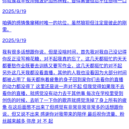
你就像我半夜用微波炉加热拖鞋，香得离谱但忍不住想啃一口
2025/9/19
咱俩的感情像窜稀时唯一的坑位，虽然狼狈但注定是彼此的刚
需。
2025/9/19
我有很多话想跟你说，但是没啥时间，首先我对我自己没记得
你反正没写棉花糖，对不起我真的忘了，这几天都挺忙的天天
都要愁作业既要去训练又要写作业，这几天都挺忙的对不起
另外这几天我都没看直播，其他的人我也没看因为大部分时间
都被占用了 每天都拖着疲惫的身子回到家你们去看你的直播
的动力都没得了 这里还是说一声对不起 但我觉得如果我不去
看你的直播，就感觉没有动力去干其他事 每次在学校里受到
创伤的时候，去听了一下你的歌声就感觉洗掉了身上所有的疲
惫 在这后面憋不出来了但感觉有非常非常非常多的话想跟你
说，但又说不出来 感谢你对我带来的陪伴 最后祝你流量、粉
丝越来越多 弥彦 对 不 起