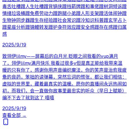
毒舌吐槽蹭人生吐槽蹭背锅侠蹭挡箭牌蹭和事佬蹭树洞倾诉蹭
情绪垃圾桶蹭免费劳动力蹭跑腿小弟蹭人形支架蹭活体闹钟蹭
生物钟同步器蹭生存经验蹭社会常识蹭冷知识科普蹭玄学占卜
蹭星座分析蹭锦鲤转发蹭护身符效应蹭安全感蹭存在感蹭归属
感
2025/9/19
致翎伊lilmy——屏幕后的白月光 眨眼之间我看的vup满月
了，翎伊lilmy满月快乐 我看过很多v但是真正能给我带来温
暖的只有你了，感谢你用声音编织魔法，你的笑声是治愈我疲
惫的良药，笨拙的读弹幕，突然忘词的慌张，都让我们相信：
虚拟的世界里，藏着最真实的温暖。愿你的直播间永远热闹如
初，而我们，会一直做你故事里最忠实的听众（早日上赋能）
编不下去了就到这了 嘻嘻
2025/9/19
查看全部 →