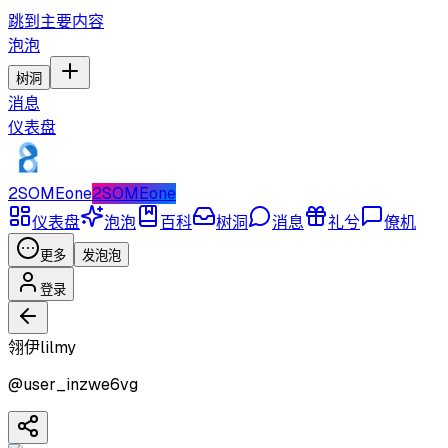
跳到主要内容
泡泡
树洞
消息
仪表盘
2SOMEone
2SOMEone
仪表盘
泡泡
百科
树洞
消息
礼兮
僚机
更多
发泡泡
登录
翎伊lilmy
@
user_inzwe6vg