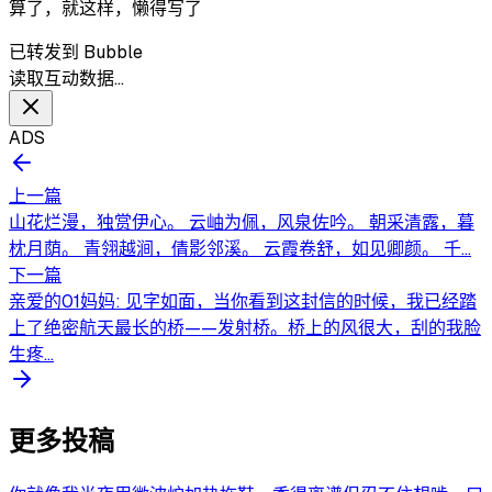
算了，就这样，懒得写了
已转发到 Bubble
读取互动数据…
ADS
上一篇
山花烂漫，独赏伊心。 云岫为佩，风泉佐吟。 朝采清露，暮
枕月荫。 青翎越涧，倩影邻溪。 云霞卷舒，如见卿颜。 千...
下一篇
亲爱的01妈妈: 见字如面，当你看到这封信的时候，我已经踏
上了绝密航天最长的桥——发射桥。桥上的风很大，刮的我脸
生疼...
更多投稿