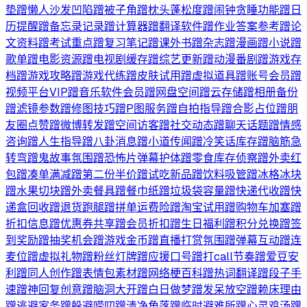
垫蹭懒人沙发凹陷蹭被子角蹭枕头蓬松度蹭闹钟贪睡功能蹭日
历提醒蹭备忘录记录蹭计算器蹭翻译软件蹭作业答案参考蹭论
文资料蹭考试重点蹭复习笔记蹭课外书蹭杂志蹭漫画蹭小说蹭
歌单蹭电影资源蹭电视剧缓存蹭综艺更新蹭动漫番剧蹭游戏存
档蹭游戏攻略蹭游戏代练蹭皮肤试用蹭虚拟道具蹭账号会员蹭
视频平台VIP蹭音乐软件会员蹭网盘空间蹭云存储蹭相册备份
蹭滤镜参数蹭修图技巧蹭P图服务蹭自拍指导蹭合影占位蹭朋
友圈点赞蹭微博转发蹭空间访客蹭社交动态蹭聊天话题蹭情感
咨询蹭人生指导蹭八卦消息蹭小道传闻蹭冷笑话库存蹭脑筋急
转弯蹭鬼故事氛围蹭恐怖片弹幕护体蹭零食库存侦察蹭外卖红
包蹭凑单满减蹭第二份半价蹭试吃新品蹭饮料吸管蹭冰格冰块
蹭水果切块蹭外卖餐具蹭餐巾纸蹭垃圾袋容量蹭快递代收蹭快
递盒回收蹭退货跑腿蹭拼单运费险蹭淘宝试用蹭购物车加塞蹭
折扣信息蹭优惠券共享蹭会员折扣蹭生日福利蹭积分兑换蹭签
到奖励蹭抽奖机会蹭游戏金币蹭直播打赏氛围蹭弹幕互动蹭连
麦位蹭虚拟礼物蹭粉丝灯牌蹭应援口号蹭打call节奏蹭爱豆安
利蹭同人创作蹭表情包素材蹭网络梗百科蹭热词翻译蹭段子手
速蹭神回复创意蹭脑洞大开蹭白日做梦蹭发呆放空蹭赖床理由
蹭逃避家务蹭躲避唠叨蹭清净角落蹭临时避难所蹭心灵鸡汤蹭