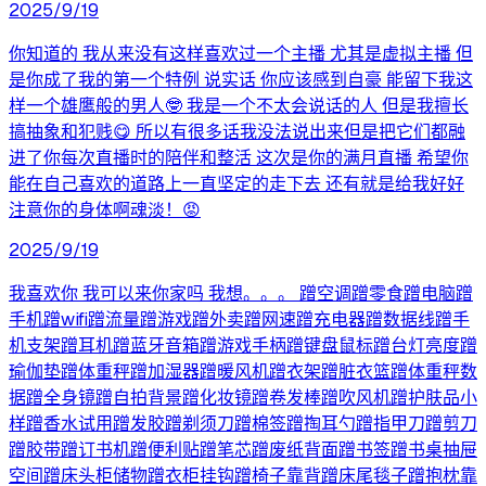
2025/9/19
你知道的 我从来没有这样喜欢过一个主播 尤其是虚拟主播 但
是你成了我的第一个特例 说实话 你应该感到自豪 能留下我这
样一个雄鹰般的男人🤓 我是一个不太会说话的人 但是我擅长
搞抽象和犯贱😋 所以有很多话我没法说出来但是把它们都融
进了你每次直播时的陪伴和整活 这次是你的满月直播 希望你
能在自己喜欢的道路上一直坚定的走下去 还有就是给我好好
注意你的身体啊魂淡！😡
2025/9/19
我喜欢你 我可以来你家吗 我想。。。 蹭空调蹭零食蹭电脑蹭
手机蹭wifi蹭流量蹭游戏蹭外卖蹭网速蹭充电器蹭数据线蹭手
机支架蹭耳机蹭蓝牙音箱蹭游戏手柄蹭键盘鼠标蹭台灯亮度蹭
瑜伽垫蹭体重秤蹭加湿器蹭暖风机蹭衣架蹭脏衣篮蹭体重秤数
据蹭全身镜蹭自拍背景蹭化妆镜蹭卷发棒蹭吹风机蹭护肤品小
样蹭香水试用蹭发胶蹭剃须刀蹭棉签蹭掏耳勺蹭指甲刀蹭剪刀
蹭胶带蹭订书机蹭便利贴蹭笔芯蹭废纸背面蹭书签蹭书桌抽屉
空间蹭床头柜储物蹭衣柜挂钩蹭椅子靠背蹭床尾毯子蹭抱枕靠