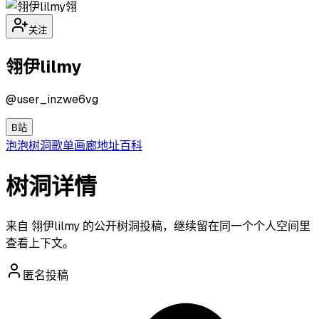
翎
关注
翎伊lilmy
@
user_inzwe6vg
B站
泡泡
树洞
歌单
画廊
地址
百科
树洞详情
来自 翎伊lilmy 的公开树洞投稿，继续留在同一个个人空间里
查看上下文。
匿名投稿