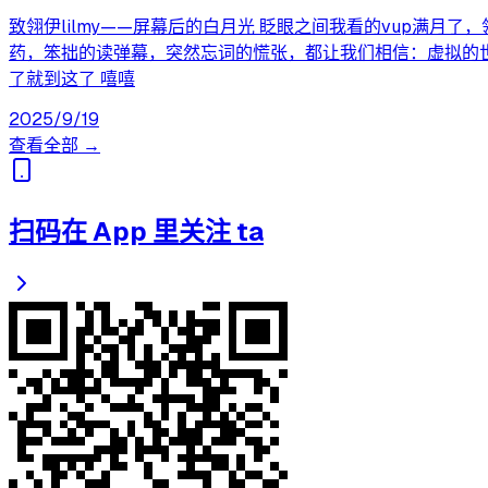
致翎伊lilmy——屏幕后的白月光 眨眼之间我看的vup满月
药，笨拙的读弹幕，突然忘词的慌张，都让我们相信：虚拟的
了就到这了 嘻嘻
2025/9/19
查看全部 →
扫码在 App 里关注 ta