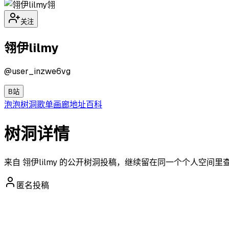
翎
关注
翎伊lilmy
@
user_inzwe6vg
B站
泡泡
树洞
歌单
画廊
地址
百科
树洞详情
来自 翎伊lilmy 的公开树洞投稿，继续留在同一个个人空间里
匿名投稿