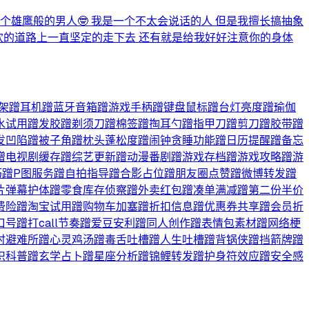
个雄鹰般的男人🤓 我是一个不太会说话的人 但是我擅长搞抽象
欢的道路上一直坚定的走下去 还有就是给我好好注意你的身体
机支架蹭耳机蹭蓝牙音箱蹭游戏手柄蹭键盘鼠标蹭台灯亮度蹭瑜伽
水试用蹭发胶蹭剃须刀蹭棉签蹭掏耳勺蹭指甲刀蹭剪刀蹭胶带蹭
发凹陷蹭被子角蹭枕头蓬松度蹭闹钟贪睡功能蹭日历提醒蹭备忘
蹭电视剧缓存蹭综艺更新蹭动漫番剧蹭游戏存档蹭游戏攻略蹭游
巧蹭P图服务蹭自拍指导蹭合影占位蹭朋友圈点赞蹭微博转发蹭
片弹幕护体蹭零食库存侦察蹭外卖红包蹭凑单满减蹭第二份半价
费险蹭淘宝试用蹭购物车加塞蹭折扣信息蹭优惠券共享蹭会员折
蹭打call节奏蹭爱豆安利蹭同人创作蹭表情包素材蹭网络梗
时避难所蹭心灵鸡汤蹭毒舌吐槽蹭人生吐槽蹭背锅侠蹭挡箭牌蹭
识科普蹭玄学占卜蹭星座分析蹭锦鲤转发蹭护身符效应蹭安全感