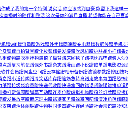
是你成了我的第一个特例 说实话 你应该感到自豪 能留下我这样一
每次直播时的陪伴和整活 这次是你的满月直播 希望你能在自己喜
手机蹭wifi蹭流量蹭游戏蹭外卖蹭网速蹭充电器蹭数据线蹭手
全身镜蹭自拍背景蹭化妆镜蹭卷发棒蹭吹风机蹭护肤品小样蹭香
头柜储物蹭衣柜挂钩蹭椅子靠背蹭床尾毯子蹭抱枕靠垫蹭懒人沙
重点蹭复习笔记蹭课外书蹭杂志蹭漫画蹭小说蹭歌单蹭电影资源
乐软件会员蹭网盘空间蹭云存储蹭相册备份蹭滤镜参数蹭修图技
消息蹭小道传闻蹭冷笑话库存蹭脑筋急转弯蹭鬼故事氛围蹭恐怖
巾纸蹭垃圾袋容量蹭快递代收蹭快递盒回收蹭退货跑腿蹭拼单运
播打赏氛围蹭弹幕互动蹭连麦位蹭虚拟礼物蹭粉丝灯牌蹭应援口号
梦蹭发呆放空蹭赖床理由蹭逃避家务蹭躲避唠叨蹭清净角落蹭临
形支架蹭活体闹钟蹭生物钟同步器蹭生存经验蹭社会常识蹭冷知