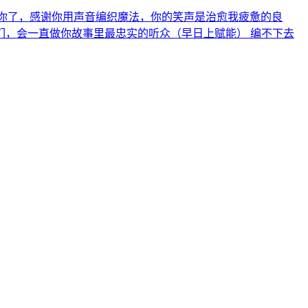
的只有你了，感谢你用声音编织魔法，你的笑声是治愈我疲惫的良
，会一直做你故事里最忠实的听众（早日上赋能） 编不下去