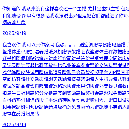
你知道的 我从来没有这样喜欢过一个主播 尤其是虚拟主播 但
和犯贱😋 所以有很多话我没法说出来但是把它们都融进了你
啊魂淡！😡
2025/9/19
我喜欢你 我可以来你家吗 我想。。。 蹭空调蹭零食蹭电脑蹭
垫蹭体重秤蹭加湿器蹭暖风机蹭衣架蹭脏衣篮蹭体重秤数据蹭
订书机蹭便利贴蹭笔芯蹭废纸背面蹭书签蹭书桌抽屉空间蹭床
录记录蹭计算器蹭翻译软件蹭作业答案参考蹭论文资料蹭考试
戏代练蹭皮肤试用蹭虚拟道具蹭账号会员蹭视频平台VIP蹭音
空间访客蹭社交动态蹭聊天话题蹭情感咨询蹭人生指导蹭八卦
蹭试吃新品蹭饮料吸管蹭冰格冰块蹭水果切块蹭外卖餐具蹭餐
扣蹭生日福利蹭积分兑换蹭签到奖励蹭抽奖机会蹭游戏金币蹭直
百科蹭热词翻译蹭段子手速蹭神回复创意蹭脑洞大开蹭白日做
和事佬蹭树洞倾诉蹭情绪垃圾桶蹭免费劳动力蹭跑腿小弟蹭人
蹭存在感蹭归属感
2025/9/19