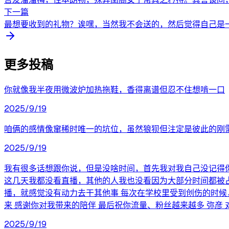
下一篇
最想要收到的礼物？诶嘿，当然我不会送的，然后觉得自己是一
更多投稿
你就像我半夜用微波炉加热拖鞋，香得离谱但忍不住想啃一口
2025/9/19
咱俩的感情像窜稀时唯一的坑位，虽然狼狈但注定是彼此的刚
2025/9/19
我有很多话想跟你说，但是没啥时间，首先我对我自己没记得
这几天我都没看直播，其他的人我也没看因为大部分时间都被占
播，就感觉没有动力去干其他事 每次在学校里受到创伤的时候
来 感谢你对我带来的陪伴 最后祝你流量、粉丝越来越多 弥彦 对
2025/9/19