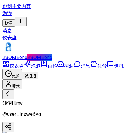
跳到主要内容
泡泡
树洞
消息
仪表盘
2SOMEone
2SOMEone
仪表盘
泡泡
百科
树洞
消息
礼兮
僚机
更多
发泡泡
登录
翎伊lilmy
@
user_inzwe6vg