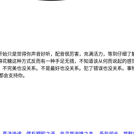
开始只是觉得你声音好听，配音很厉害，充满活力，等到仔细了
棉花糖这种方式反而有一种手足无措，不知道该从何而说起的感
；不完美也没关系。不是最好也没关系。犯了错误也没关系。事
都会支持你。
涉谐谑，偶有狎昵之语，非寻常淑慎之态。 吾每闻此，常默然蹙