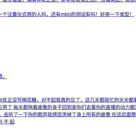
个注重仪式感的人吗，还有mbti的测试有吗！好奇一下类型！
需。
你反正没写棉花糖，对不起我真的忘了，这几天都挺忙的天天都要
用了 每天都拖着疲惫的身子回到家你们去看你的直播的动力都没
，去听了一下你的歌声就感觉洗掉了身上所有的疲惫 在这后面
 不 起