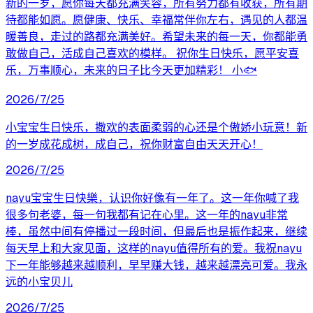
新的一岁，愿你每天都充满笑容，所有努力都有收获，所有期
待都能如愿。愿健康、快乐、幸福常伴你左右，遇见的人都温
暖善良，走过的路都充满美好。希望未来的每一天，你都能勇
敢做自己，活成自己喜欢的模样。 祝你生日快乐，愿平安喜
乐，万事顺心，未来的日子比今天更加精彩！ 小🐟
2026/7/25
小宝宝生日快乐，撒欢的表面柔弱的心还是个傲娇小玩意！新
的一岁成花成树，成自己，祝你财富自由天天开心！
2026/7/25
nayu宝宝生日快樂，认识你好像有一年了。这一年你喊了我
很多句老婆，每一句我都有记在心里。这一年的nayu非常
棒，虽然中间有停播过一段时间，但最后也是振作起来，继续
每天早上和大家见面，这样的nayu值得所有的爱。我祝nayu
下一年能够越来越顺利，早早赚大钱，越来越漂亮可爱。我永
远的小宝贝儿
2026/7/25