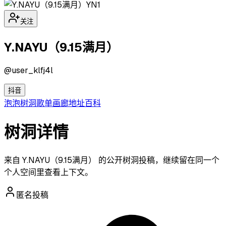
YN1
关注
Y.NAYU（9.15满月）
@
user_klfj4l
抖音
泡泡
树洞
歌单
画廊
地址
百科
树洞详情
来自 Y.NAYU（9.15满月） 的公开树洞投稿，继续留在同一个
个人空间里查看上下文。
匿名投稿