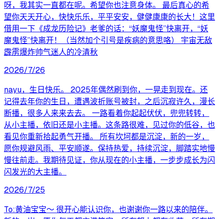
呀，我其实一直都在呢。希望你也注意身体。 最后真心的希
望你天天开心，快快乐乐，平平安安，健健康康的长大！这里
借用一下《成龙历险记》老爹的话：“妖魔鬼怪”快离开，“妖
魔鬼怪”快离开！（当然加个引号是疾病的意思咯） 宇宙无敌
霹雳爆炸帅气迷人的冷清秋
2026/7/26
nayu，生日快乐。 2025年偶然刷到你，一晃走到现在。还
记得去年你的生日，遭遇波折账号被封，之后沉寂许久，漫长
断播，很多人来来去去。 一路看着你起起伏伏，兜兜转转，
从小主播，依旧还是小主播。这条路很难，见过你的低谷，也
看见你重新拾起勇气开播。 所有坎坷都是沉淀，新的一岁，
愿你规避风雨、平安顺遂。保持热爱，持续沉淀，脚踏实地慢
慢往前走。我期待见证，你从现在的小主播，一步步成长为闪
闪发光的大主播。
2026/7/25
To:黄油宝宝～ 很开心能认识你，也谢谢你一路以来的陪伴。