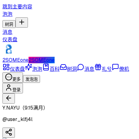
跳到主要内容
泡泡
树洞
消息
仪表盘
2SOMEone
2SOMEone
仪表盘
泡泡
百科
树洞
消息
礼兮
僚机
更多
发泡泡
登录
Y.NAYU（9.15满月）
@
user_klfj4l