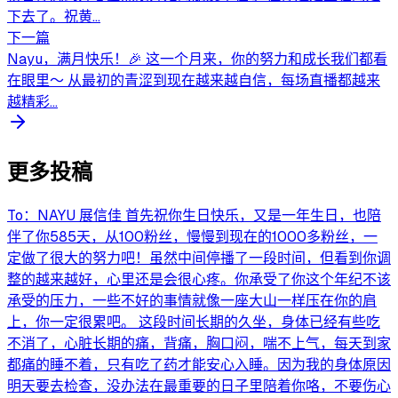
下去了。祝黄...
下一篇
Nayu，满月快乐！🎉 这一个月来，你的努力和成长我们都看
在眼里～ 从最初的青涩到现在越来越自信，每场直播都越来
越精彩...
更多投稿
To：NAYU 展信佳 首先祝你生日快乐，又是一年生日，也陪
伴了你585天，从100粉丝，慢慢到现在的1000多粉丝，一
定做了很大的努力吧！虽然中间停播了一段时间，但看到你调
整的越来越好，心里还是会很心疼。你承受了你这个年纪不该
承受的压力，一些不好的事情就像一座大山一样压在你的肩
上，你一定很累吧。 这段时间长期的久坐，身体已经有些吃
不消了，心脏长期的痛，背痛，胸口闷，喘不上气，每天到家
都痛的睡不着，只有吃了药才能安心入睡。因为我的身体原因
明天要去检查，没办法在最重要的日子里陪着你咯，不要伤心