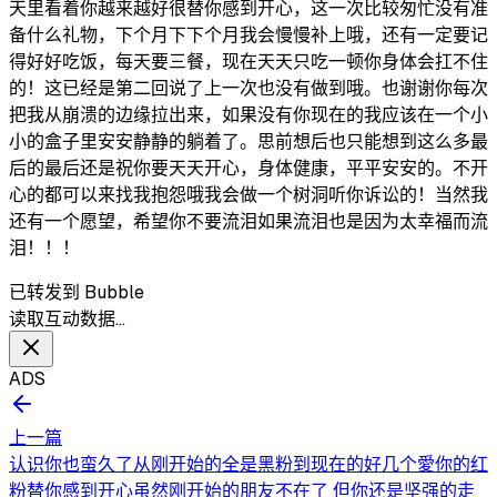
天里看着你越来越好很替你感到开心，这一次比较匆忙没有准
备什么礼物，下个月下下个月我会慢慢补上哦，还有一定要记
得好好吃饭，每天要三餐，现在天天只吃一顿你身体会扛不住
的！这已经是第二回说了上一次也没有做到哦。也谢谢你每次
把我从崩溃的边缘拉出来，如果没有你现在的我应该在一个小
小的盒子里安安静静的躺着了。思前想后也只能想到这么多最
后的最后还是祝你要天天开心，身体健康，平平安安的。不开
心的都可以来找我抱怨哦我会做一个树洞听你诉讼的！当然我
还有一个愿望，希望你不要流泪如果流泪也是因为太幸福而流
泪！！！
已转发到 Bubble
读取互动数据…
ADS
上一篇
认识你也蛮久了从刚开始的全是黑粉到现在的好几个愛你的红
粉替你感到开心虽然刚开始的朋友不在了 但你还是坚强的走