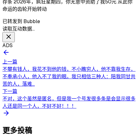
存条 2026年，疯狂星期四，你无意中资助了我50元 从此你
命运的齿轮开始转动
已转发到 Bubble
读取互动数据…
ADS
上一篇
不攀有钱人，我花不到他的钱，不小瞧穷人，他不靠我生存，
不奉承小人，他入不了我的眼。我只相信三种人：陪我同甘共
苦的人，落难...
下一篇
不对，这个虽然是匿名，但是我一个号发很多条是会显示很多
人还是同一个人，不好不好！！！
更多投稿