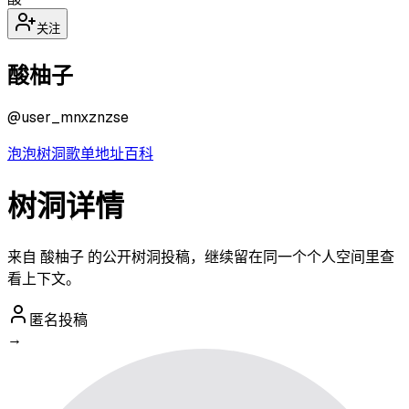
关注
酸柚子
@
user_mnxznzse
泡泡
树洞
歌单
地址
百科
树洞详情
来自 酸柚子 的公开树洞投稿，继续留在同一个个人空间里查
看上下文。
匿名投稿
→