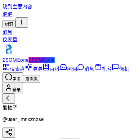
跳到主要内容
泡泡
树洞
消息
仪表盘
2SOMEone
2SOMEone
仪表盘
泡泡
百科
树洞
消息
礼兮
僚机
更多
发泡泡
登录
酸柚子
@
user_mnxznzse