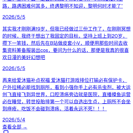
路，路遇困难何其多，终遇黎明不知迎，黎明何时才能了”
2026/5/5
其实我才刚刚满19岁，但我已经做过三份工作了，在刚刚冥想
的时候，我终于想出了我固定的目标，坚持上班上到20岁，
攒下一笔钱，然后先在B站做皮套小V，顺便用那些时间去收
集资料筹备服装出cos，要问为什么的话，那便是我真的很喜
欢日漫的美好幻想吧
2026/5/5
再来给爱沐猫补点祝福 爱沐猫打游戏排位打输必有保护卡，
户外拉稀必能找到厕所，看到小强你手上必有杀虫剂，被大运
创飞直接飞到异世界，口腔溃疡旁边就是医院，直播摸鱼运营
必在睡觉，转世投胎排第一个可以自选出生点，上厕所不会坐
到痔疮，吃饭不会碰到溃疡，活着永远不死！！！
2026/5/4
查看全部 →