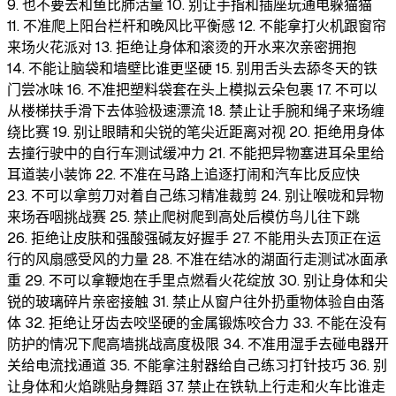
9. 也不要去和鱼比肺活量 10. 别让手指和插座玩通电躲猫猫
11. 不准爬上阳台栏杆和晚风比平衡感 12. 不能拿打火机跟窗帘
来场火花派对 13. 拒绝让身体和滚烫的开水来次亲密拥抱
14. 不能让脑袋和墙壁比谁更坚硬 15. 别用舌头去舔冬天的铁
门尝冰味 16. 不准把塑料袋套在头上模拟云朵包裹 17. 不可以
从楼梯扶手滑下去体验极速漂流 18. 禁止让手腕和绳子来场缠
绕比赛 19. 别让眼睛和尖锐的笔尖近距离对视 20. 拒绝用身体
去撞行驶中的自行车测试缓冲力 21. 不能把异物塞进耳朵里给
耳道装小装饰 22. 不准在马路上追逐打闹和汽车比反应快
23. 不可以拿剪刀对着自己练习精准裁剪 24. 别让喉咙和异物
来场吞咽挑战赛 25. 禁止爬树爬到高处后模仿鸟儿往下跳
26. 拒绝让皮肤和强酸强碱友好握手 27. 不能用头去顶正在运
行的风扇感受风的力量 28. 不准在结冰的湖面行走测试冰面承
重 29. 不可以拿鞭炮在手里点燃看火花绽放 30. 别让身体和尖
锐的玻璃碎片亲密接触 31. 禁止从窗户往外扔重物体验自由落
体 32. 拒绝让牙齿去咬坚硬的金属锻炼咬合力 33. 不能在没有
防护的情况下爬高墙挑战高度极限 34. 不准用湿手去碰电器开
关给电流找通道 35. 不能拿注射器给自己练习打针技巧 36. 别
让身体和火焰跳贴身舞蹈 37. 禁止在铁轨上行走和火车比谁走