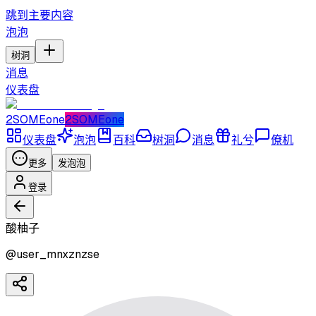
跳到主要内容
泡泡
树洞
消息
仪表盘
2SOMEone
2SOMEone
仪表盘
泡泡
百科
树洞
消息
礼兮
僚机
更多
发泡泡
登录
酸柚子
@
user_mnxznzse