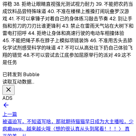
得稳 38. 拒绝让眼睛直视强光测试视力耐力 39. 不能把农药当
成饮料品尝特殊味道 40. 不准在楼梯上推搡打闹玩叠罗汉游
戏 41. 不可以拿锤子对着自己的身体练习敲击节奏 42. 别让手
指和剪刀的刀刃比谁更锋利 43. 禁止在雷雨天气站在大树下和
雷电打招呼 44. 拒绝让身体和高速行驶的电动车相撞体验
45. 不能把绳子系在脖子上模拟项链装饰 46. 不准用舌头去舔
化学试剂感受科学的味道 47. 不可以从高处往下扔自己体验飞
翔的错觉 48.不可以尝试去江底参加屈原举行的派对 49.这不
是任务
已转发到 Bubble
读取互动数据…
ADS
上一篇
被逼迫写，不知道写啥，那就期待猫猫早日成为大主播啦，少
疯癫awa，越来越火哦〈想的很认真从头到尾看！！！〉 真