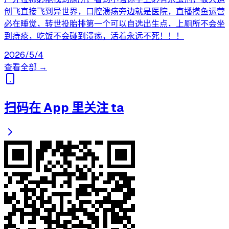
创飞直接飞到异世界，口腔溃疡旁边就是医院，直播摸鱼运营
必在睡觉，转世投胎排第一个可以自选出生点，上厕所不会坐
到痔疮，吃饭不会碰到溃疡，活着永远不死！！！
2026/5/4
查看全部 →
扫码在 App 里关注 ta