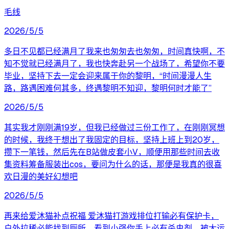
毛线
2026/5/5
多日不见都已经满月了我来也匆匆去也匆匆，时间真快啊，不
知不觉就已经满月了，我也快奔赴另一个战场了，希望你不要
毕业，坚持下去一定会迎来属于你的黎明，“时间漫漫人生
路，路遇困难何其多，终遇黎明不知迎，黎明何时才能了”
2026/5/5
其实我才刚刚满19岁，但我已经做过三份工作了，在刚刚冥想
的时候，我终于想出了我固定的目标，坚持上班上到20岁，
攒下一笔钱，然后先在B站做皮套小V，顺便用那些时间去收
集资料筹备服装出cos，要问为什么的话，那便是我真的很喜
欢日漫的美好幻想吧
2026/5/5
再来给爱沐猫补点祝福 爱沐猫打游戏排位打输必有保护卡，
户外拉稀必能找到厕所，看到小强你手上必有杀虫剂，被大运