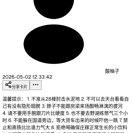
酸柚子
2026-05-02 12:33:42
分享卡片
温馨提示： 1. 不准从28楼肘击水泥地 2. 不可以去天台看看自
己有没有隐形翅膀 3. 脖子不能跟房梁来场酣畅淋漓的拔河
4. 请不要用手腕跟刀片比硬度 5. 也不要去野湖练憋气三个小
时 6. 不能躲在国道旁边，等大货车出来的时候吓他一跳 7. 禁
止和高铁比比谁力气大 8. 拒绝喝确保庄稼正常生长的小饮料