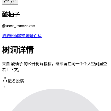
关注
酸柚子
@
user_mnxznzse
泡泡
树洞
歌单
地址
百科
树洞详情
来自 酸柚子 的公开树洞投稿，继续留在同一个个人空间里查
看上下文。
匿名投稿
→