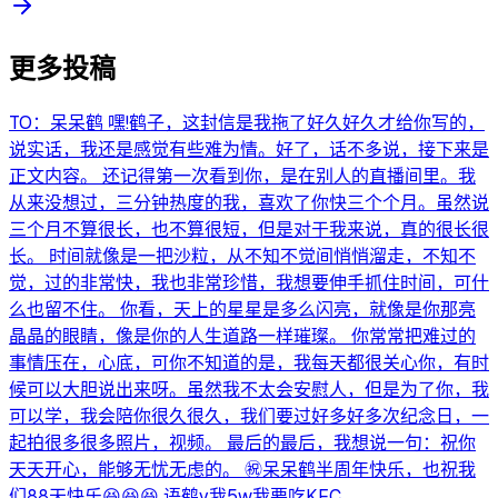
更多投稿
TO：呆呆鹤 嘿!鹤子，这封信是我拖了好久好久才给你写的，
说实话，我还是感觉有些难为情。好了，话不多说，接下来是
正文内容。 还记得第一次看到你，是在别人的直播间里。我
从来没想过，三分钟热度的我，喜欢了你快三个个月。虽然说
三个月不算很长，也不算很短，但是对于我来说，真的很长很
长。 时间就像是一把沙粒，从不知不觉间悄悄溜走，不知不
觉，过的非常快，我也非常珍惜，我想要伸手抓住时间，可什
么也留不住。 你看，天上的星星是多么闪亮，就像是你那亮
晶晶的眼睛，像是你的人生道路一样璀璨。 你常常把难过的
事情压在，心底，可你不知道的是，我每天都很关心你，有时
候可以大胆说出来呀。虽然我不太会安慰人，但是为了你，我
可以学，我会陪你很久很久，我们要过好多好多次纪念日，一
起拍很多很多照片，视频。 最后的最后，我想说一句：祝你
天天开心，能够无忧无虑的。 ㊗️呆呆鹤半周年快乐，也祝我
们88天快乐😆😆😆 语鹤v我5w我要吃KFC