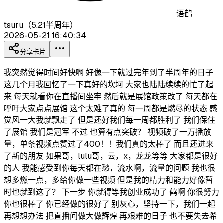
语鹤
tsuru（5.21半周年）
2026-05-21 16:40:34
分享卡片
我突然觉得时间好快啊 好像一下就过完年到了半周年的日子
这几个月我回忆了一下真好的坎坷 大家也陆陆续续的忙了起
来 每天就看你在直播间坐牢 然后就是展馆政策改了 每天都在
呼吁大家点点展馆 这个太难了真的 每一周都是燃尽的状态 感
觉风一大我就飘走了 但是还好我们每一周都胜利了 我们保住
了展馆 我们是冠军 不过 也算有点突破？ 视频破了一万播放
量，单条视频点赞过了400！！我们真的太棒了 而且还进来
了新的朋友 如果哥，lulu哥，云，x，龙龙等等 大家都是很好
的人 我能感受到你每天都在愁，流水啊，流量的问题 我也很
想多燃一点，多给你做一些视频 但是我的精力和能力好像暂
时也就到这了？ 下一步 你就得等我创业成功了 鹤啊 你很努力
你也很棒了 你已经做的很好了 别灰心，坚持一下，我们一起
再想想办法 把直播间做大做辉煌 再艰难的日子 也不要失去希