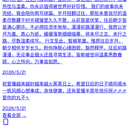
热忱与温柔。你永远值得被世界好好珍惜。 我们的故事尚未
完结，我会陪你再写续篇。岁月轻翻过往，那些未曾说尽的温
柔尽数藏于时光褶皱里久久不散，从前皆是伏笔，往后朝夕皆
是满心期许。不必感叹流年匆匆，漫漫前路漫漫行，我愿以岁
月为墨、真心为纸，缓缓落笔细细描摹，将未尽之言、未行之
路，尽数温柔续写。 行文至此，暂搁笔墨。惟愿往后岁月，
朝夕相伴岁岁长久。盼你挣脱心绪困顿，豁然释怀，往后前路
漫漫，无论事业烟火还是寻常生活，皆能被世间温柔悉数眷
顾，心之所向，万事皆如愿。
2026/5/21
祝爱播越来越好越来越火蒸蒸日上，希望日后的日子顺风顺水
一帆风顺心想事成，身体健康，还有爱播半周年快乐呀🎉🎉🎉
爱你的丸子🍡
2026/5/21
查看全部 →