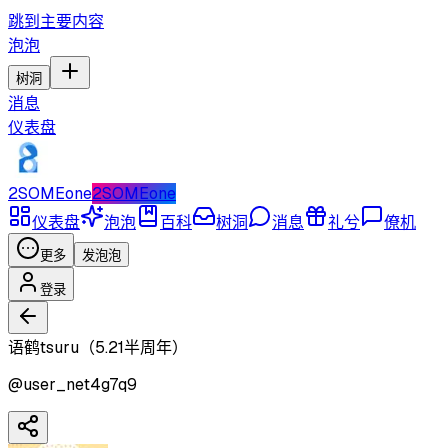
跳到主要内容
泡泡
树洞
消息
仪表盘
2SOMEone
2SOMEone
仪表盘
泡泡
百科
树洞
消息
礼兮
僚机
更多
发泡泡
登录
语鹤tsuru（5.21半周年）
@
user_net4g7q9