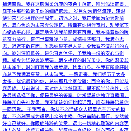
铺满窗檐。我在这般温柔沉寂的夜色里落笔，唯恐浅淡笔墨，
载不住那些欲诉于你的细碎惦念。 岁月匆匆悄然流转，转眼
便迎来与你相伴的半周年。初遇之时，我正步履匆匆奔赴前
路，满心焦灼为未来奔波迷茫。所幸有你相伴宽慰，劝我沉下
心绪放平心境，笃定地告诉我前路皆有可期，我亦循着你的暖
意奋力前行。奈何世事难遂心意。成绩揭晓那日，我满心忐
忑，迟迟不敢直面，唯恐结果不尽人意，令我看不清前行的方
向。彼时深陷低谷，是你直言信任，予我独一份的安心与慰
藉。如今为毕设奔波劳碌，朝夕相伴的时光虽少，你的温柔却
从未减半，时时叮嘱我放缓步履、珍重自身。在我有所收获时
亦总予我满满夸赞，从未缺席。 一路走来，我们经历了太多
太多。犹记最初的你，总被那几个家伙骗；而今的你，已能从
容周旋。从前说过，素对他人淡然疏离，提不起半分热忱，或
许最初选择了你，便是最好的答案。时常望着你独守直播间，
静静兀自失神发呆，我不知该如何挑起话题，唯有静静陪着你
一同沉默。 于我而言，你从不必活成众人眼里光芒万丈的模
样，不必刻意成为耀眼出众的主播。你只需随心而行，安然做
好自己就好。你眼底纯粹的笑意，远比一切精心雕琢的内容更
动人心弦。往后万般前路，皆愿你一身轻松，随心而行，永葆