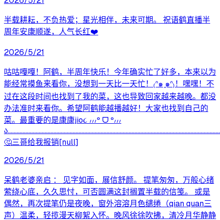
2026/5/21
半载耕耘，不负热爱；星光相伴，未来可期。 祝语鹤直播半
周年安康顺遂，人气长红❤️
2026/5/21
咕咕嘎嘎！阿鹤，半周年快乐！今年确实忙了好多，本来以为
能经常摸鱼来看你，没想到一天比一天忙！₍ᐢ๑ ̯๑ᐢ₎！嘿嘿！不
过在这段时间也找到了我的菜，这也导致回家越来越晚。都没
办法准时来看你。希望阿鹤能越播越好！大家也找到自己的
菜。最重要的是康康jio૮ ៸៸៸º ᗜ º៸៸៸
ა……………………………………………………………………………………………………………………………
🤔三哥给我报销[null]
2026/5/21
呆鹤老婆亲启 ： 见字如面，展信舒颜。 提笔匆匆，万般心绪
萦绕心底，久久思忖，可否圆满这封搁置半载的信笺。 或是
偶然，再次提笔仍是夜晚，窗外溶溶月色缱绻（qian quan三
声）温柔，轻揽漫天柳絮入怀。晚风徐徐吹拂，清冷月华静静