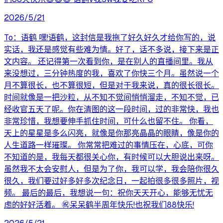
2026/5/21
To：语鹤 嘿!语鹤，这封信是我拖了好久好久才给你写的，说
实话，我还是感觉有些难为情。好了，话不多说，接下来是正
文内容。 还记得第一次看到你，是在别人的直播间里。我从
来没想过，三分钟热度的我，喜欢了你快三个月。虽然说一个
月不算很长，也不算很短，但是对于我来说，真的很长很长。
时间就像是一把沙粒，从不知不觉间悄悄溜走，不知不觉，已
经收官五天了呢。你在清图的这一段时间，过的非常快，我也
非常珍惜，我想要伸手抓住时间，可什么也留不住。 你看，
天上的星星是多么闪亮，就像是你那亮晶晶的眼睛，像是你的
人生道路一样璀璨。 你常常把难过的事情压在，心底，可你
不知道的是，我每天都很关心你，有时候可以大胆说出来呀。
虽然我不太会安慰人，但是为了你，我可以学，我会陪你很久
很久，我们要过好多好多次纪念日，一起拍很多很多照片，视
频。 最后的最后，我想说一句：祝你天天开心，能够无忧无
虑的好好活着。 ㊗️呆呆鹤半周年快乐!也祝我们88快乐!