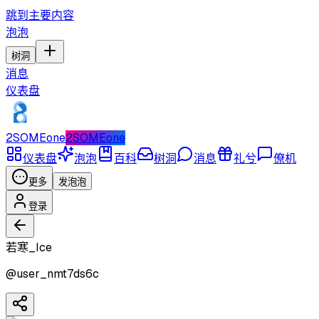
跳到主要内容
泡泡
树洞
消息
仪表盘
2SOMEone
2SOMEone
仪表盘
泡泡
百科
树洞
消息
礼兮
僚机
更多
发泡泡
登录
若寒_Ice
@
user_nmt7ds6c