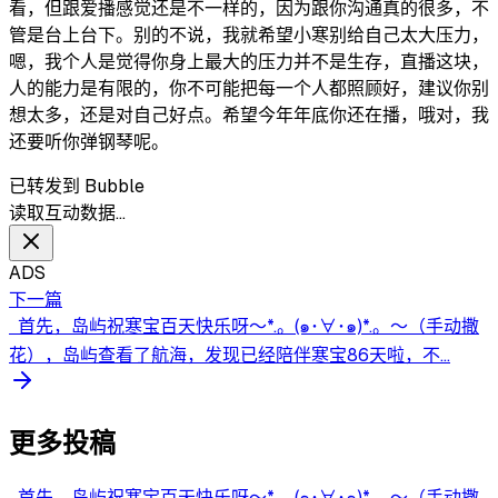
看，但跟爱播感觉还是不一样的，因为跟你沟通真的很多，不
管是台上台下。别的不说，我就希望小寒别给自己太大压力，
嗯，我个人是觉得你身上最大的压力并不是生存，直播这块，
人的能力是有限的，你不可能把每一个人都照顾好，建议你别
想太多，还是对自己好点。希望今年年底你还在播，哦对，我
还要听你弹钢琴呢。
已转发到 Bubble
读取互动数据…
ADS
下一篇
首先，岛屿祝寒宝百天快乐呀～*.。(๑･∀･๑)*.。～（手动撒
花），岛屿查看了航海，发现已经陪伴寒宝86天啦，不...
更多投稿
首先，岛屿祝寒宝百天快乐呀～*.。(๑･∀･๑)*.。～（手动撒