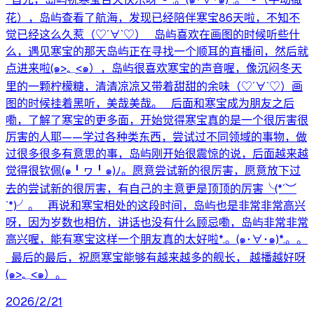
花），岛屿查看了航海，发现已经陪伴寒宝86天啦，不知不
觉已经这么久惹（♡´∀`♡） 岛屿喜欢在画图的时候听些什
么，遇见寒宝的那天岛屿正在寻找一个顺耳的直播间，然后就
点进来啦(๑>؂<๑），岛屿很喜欢寒宝的声音喔，像沉闷冬天
里的一颗柠檬糖，清清凉凉又带着甜甜的余味（♡´∀`♡）画
图的时候挂着黑听，美哉美哉。 后面和寒宝成为朋友之后
嘞，了解了寒宝的更多面，开始觉得寒宝真的是一个很厉害很
厉害的人耶——学过各种类东西，尝试过不同领域的事物，做
过很多很多有意思的事，岛屿刚开始很震惊的说，后面越来越
觉得很钦佩(๑╹ヮ╹๑)ﾉ。愿意尝试新的很厉害，愿意放下过
去的尝试新的很厉害，有自己的主意更是顶顶的厉害╰(*´︶
`*)╯。 再说和寒宝相处的这段时间，岛屿也是非常非常高兴
呀，因为岁数也相仿，讲话也没有什么顾忌嘞，岛屿非常非常
高兴喔，能有寒宝这样一个朋友真的太好啦*.。(๑･∀･๑)*.。。
最后的最后，祝愿寒宝能够有越来越多的舰长， 越播越好呀
(๑>؂<๑）。
2026/2/21