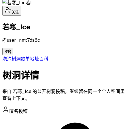
若I
关注
若寒_Ice
@
user_nmt7ds6c
B站
泡泡
树洞
歌单
地址
百科
树洞详情
来自 若寒_Ice 的公开树洞投稿，继续留在同一个个人空间里
查看上下文。
匿名投稿