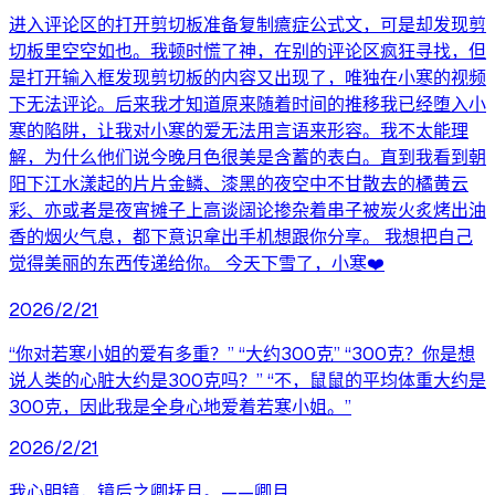
进入评论区的打开剪切板准备复制癔症公式文，可是却发现剪
切板里空空如也。我顿时慌了神，在别的评论区疯狂寻找，但
是打开输入框发现剪切板的内容又出现了，唯独在小寒的视频
下无法评论。后来我才知道原来随着时间的推移我已经堕入小
寒的陷阱，让我对小寒的爱无法用言语来形容。我不太能理
解，为什么他们说今晚月色很美是含蓄的表白。直到我看到朝
阳下江水漾起的片片金鳞、漆黑的夜空中不甘散去的橘黄云
彩、亦或者是夜宵摊子上高谈阔论掺杂着串子被炭火炙烤出油
香的烟火气息，都下意识拿出手机想跟你分享。 我想把自己
觉得美丽的东西传递给你。 今天下雪了，小寒❤️
2026/2/21
“你对若寒小姐的爱有多重？” “大约300克” “300克？你是想
说人类的心脏大约是300克吗？” “不，鼠鼠的平均体重大约是
300克，因此我是全身心地爱着若寒小姐。”
2026/2/21
我心明镜，镜后之卿抚月。——卿月