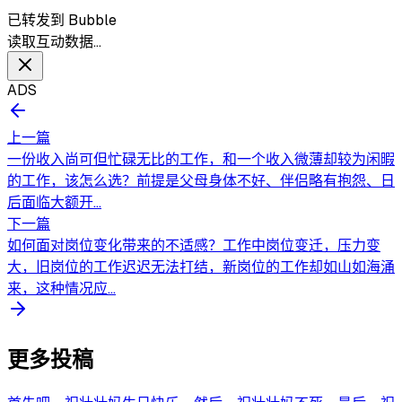
已转发到 Bubble
读取互动数据…
ADS
上一篇
一份收入尚可但忙碌无比的工作，和一个收入微薄却较为闲暇
的工作，该怎么选？前提是父母身体不好、伴侣略有抱怨、日
后面临大额开...
下一篇
如何面对岗位变化带来的不适感？工作中岗位变迁，压力变
大，旧岗位的工作迟迟无法打结，新岗位的工作却如山如海涌
来，这种情况应...
更多投稿