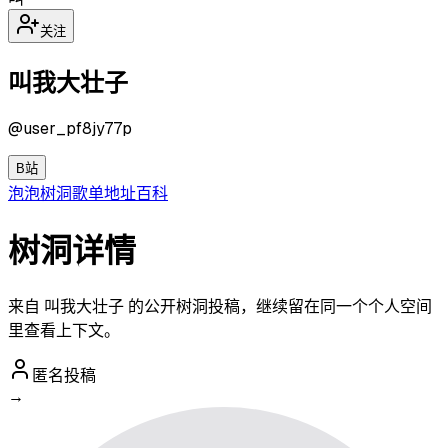
关注
叫我大壮子
@
user_pf8jy77p
B站
泡泡
树洞
歌单
地址
百科
树洞详情
来自 叫我大壮子 的公开树洞投稿，继续留在同一个个人空间
里查看上下文。
匿名投稿
→