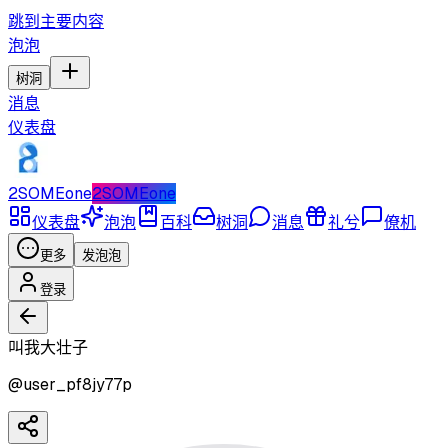
跳到主要内容
泡泡
树洞
消息
仪表盘
2SOMEone
2SOMEone
仪表盘
泡泡
百科
树洞
消息
礼兮
僚机
更多
发泡泡
登录
叫我大壮子
@
user_pf8jy77p