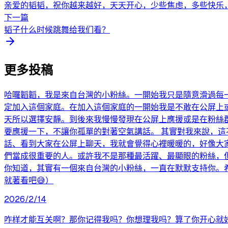
亲爱的韬韬，祝你越来越好，天天开心，少些焦虑，多些快乐，
下一篇
韬子什么时候跳舞给我们看？
更多投稿
哈囉韜韜，我是來自台灣的小粉絲。一開始我只是隨意滑過每
定加入這個家庭。在加入這個家庭的一開始我是不敢在公屏上
天所以選擇安靜。到後來我慢慢發現在公屏上應援或是在粉絲
要應援一下，不讓你孤單的對著空氣講話。 其實對我來說，
話、看到大家在公屏上聊天，我就會覺得心裡暖暖的，好像大
們當成很重要的人。或許我不是那種最活躍、最顯眼的粉絲，
你知道，其實有一個來自台灣的小粉絲，一直在默默支持你。
就著看吧😅）
2026/2/14
咋样才能互关啊？那你记得我吗？你想理我吗？算了你开心就