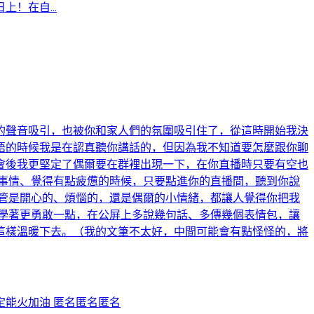
！在自...
的聲音吸引，也被你和家人們的氛圍吸引住了，從這時開始我決
語的時候我是在認真聽你講話的，但因為我不知道要怎麼跟你聊
會後我更堅定了偶爾要在群裡出現一下，在你直播時只要有空也
事情、覺得有點疲憊的時候，只要點進你的直播間，聽到你說
管是開心的、煩惱的，還是偶爾的小情緒，都讓人覺得你把我
學著更勇敢一點，在公屏上多說幾句話、多傳幾個表情包，讓
這樣溫暖下去。（我的文筆不太好，中間可能會有點怪怪的，將
能火加油 匿名匿名匿名