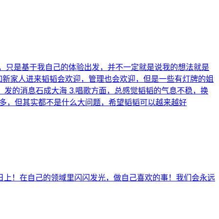
，只是基于我自己的体验出发，并不一定就是说我的想法就是
比如新家人进来韬韬会欢迎，管理也会欢迎，但是一些有灯牌的姐
发的消息石成大海 3.唱歌方面，总感觉韬韬的气息不稳，换
么多，但其实都不是什么大问题，希望韬韬可以越来越好
日上！在自己的领域里闪闪发光，做自己喜欢的事！我们会永远