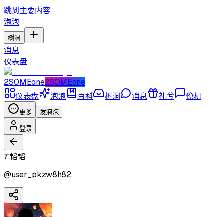
跳到主要内容
泡泡
树洞
消息
仪表盘
2SOMEone
2SOMEone
仪表盘
泡泡
百科
树洞
消息
礼兮
僚机
更多
发泡泡
登录
𝑇.韬韬
@
user_pkzw8h82