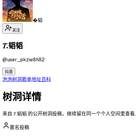
�韬
关注
𝑇.韬韬
@
user_pkzw8h82
抖音
泡泡
树洞
歌单
地址
百科
树洞详情
来自 𝑇.韬韬 的公开树洞投稿，继续留在同一个个人空间里查
匿名投稿