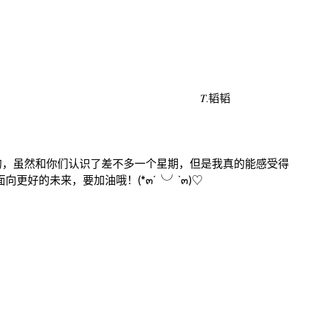
𝑇.韬韬
礼的，虽然和你们认识了差不多一个星期，但是我真的能感受得
好的未来，要加油哦！(*๓´╰╯`๓)♡