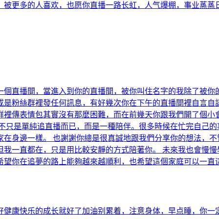
被更多的人喜欢，也愿你直播一路长虹，人气爆棚，事业蒸蒸日上
一個直播間，當進入到你的直播間，被你叫住名字的我除了被你
或是粉絲群裡發任何訊息，有好幾次你在下午的直播間裡自言自
群裡傳表情包其實沒有那麼困難，而在前幾天你跟我們開了個小
這不只是單純追直播而已，而是一種陪伴。很多時候在忙完自己的
家在身邊一樣。 也謝謝你總是很真誠地跟我們分享你的想法，不
但我一直都在，只是用比較安靜的方式陪著你。 未來我也會慢慢
希望你在追夢的路上能夠越來越順利，也希望這個家庭可以一直
好健康快乐的成长就好了加油别累着，注意身体，早点睡，你一定