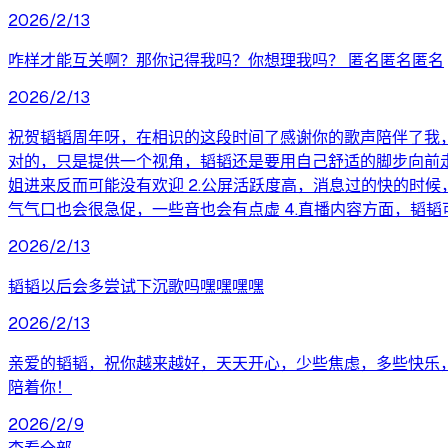
2026/2/13
咋样才能互关啊？那你记得我吗？你想理我吗？ 匿名匿名匿名
2026/2/13
祝贺韬韬周年呀，在相识的这段时间了感谢你的歌声陪伴了我
对的，只是提供一个视角，韬韬还是要用自己舒适的脚步向前走
姐进来反而可能没有欢迎 2.公屏活跃度高，消息过的快的时
气气口也会很急促，一些音也会有点虚 4.直播内容方面，韬
2026/2/13
韬韬以后会多尝试下沉歌吗嘿嘿嘿嘿
2026/2/13
亲爱的韬韬，祝你越来越好，天天开心，少些焦虑，多些快乐
陪着你！
2026/2/9