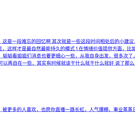
，这是一段难忘的回忆啊 其次就是一些这段时间相处后的小建议
，这样才是最自然最能持久的模式 1.在情绪价值提供方面，
候，韬韬看姐姐们消息也要更细心一些，从我自身出发，很多次了，
韬可以再自在一些，其实有时候就该干什么就干什么就好 说了那
，被更多的人喜欢，也愿你直播一路长虹，人气爆棚，事业蒸蒸