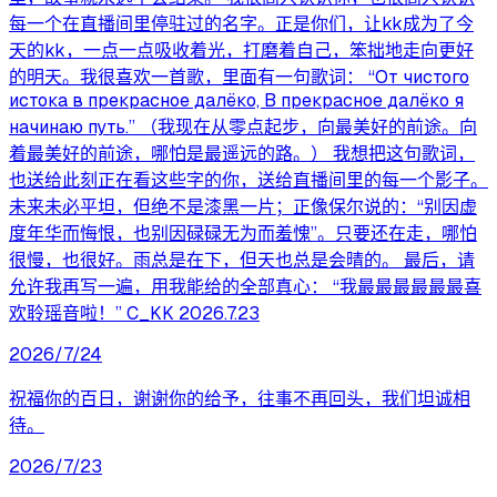
每一个在直播间里停驻过的名字。正是你们，让kk成为了今
天的kk，一点一点吸收着光，打磨着自己，笨拙地走向更好
的明天。我很喜欢一首歌，里面有一句歌词： “От чистого
истока в прекрасное далёко, В прекрасное далёко я
начинаю путь.” （我现在从零点起步，向最美好的前途。向
着最美好的前途，哪怕是最遥远的路。） 我想把这句歌词，
也送给此刻正在看这些字的你，送给直播间里的每一个影子。
未来未必平坦，但绝不是漆黑一片；正像保尔说的：“别因虚
度年华而悔恨，也别因碌碌无为而羞愧”。只要还在走，哪怕
很慢，也很好。雨总是在下，但天也总是会晴的。 最后，请
允许我再写一遍，用我能给的全部真心： “我最最最最最最喜
欢聆瑶音啦！” C_KK 2026.7.23
2026/7/24
祝福你的百日，谢谢你的给予，往事不再回头，我们坦诚相
待。
2026/7/23