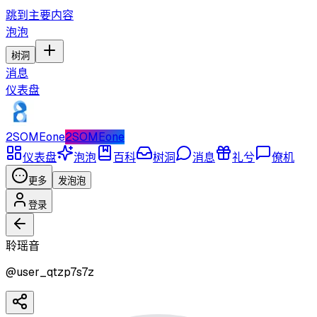
跳到主要内容
泡泡
树洞
消息
仪表盘
2SOMEone
2SOMEone
仪表盘
泡泡
百科
树洞
消息
礼兮
僚机
更多
发泡泡
登录
聆瑶音
@
user_qtzp7s7z