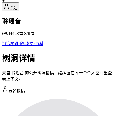
关注
聆瑶音
@
user_qtzp7s7z
泡泡
树洞
歌单
地址
百科
树洞详情
来自 聆瑶音 的公开树洞投稿，继续留在同一个个人空间里查
看上下文。
匿名投稿
→