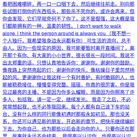
着把困难嚼碎，再一口一口咽下去，然后继续往前走。别向那
些试图打倒你的东西低头，那些杀不死你的，或许会再来，但
你会发现，它们早就奈何不了你了。这不是倔强，这大概是我
们都能拥有的一种，温柔的韧性。 I don't want to walk
alone. I think the person around is always you.（我不想一
个人独行，我希望我身边永远都有你） 可生活的流向，总不
由人。因为一些现实的原因，我可能要暂时离开直播间了，离
开那个有你、有大家的小小世界，很长很长一段时间。我说不
出太郑重的话，只想认真地告诉你：谢谢你。谢谢你的鼓励，
像夜路上突然亮起的灯；谢谢你的快乐，像枯燥日子里忽然扬
起的风。更谢谢你让我这样一个有时善妒、有时脆弱的人，也
能被稳稳接住，慢慢变得完整。瑶瑶，你真的很厉害。你是我
见过最亮的主播，不是因为你多么耀眼，而是因为你照亮了许
多人，包括我。请一定一定，继续发光。 我走了之后，不必
常常想起我，也不必等我回来。每个人都有自己该下车的站
台，没有什么样的同行能像初遇时那般永如初见。那也没关
系，你还可以遇见新的朋友，开启新的章节，把快乐继续编织
下去。为你自己，也为那些以后会走向你的人。只要你还在那
里，故事就永远不会结束。 我很高兴认识你，也很高兴认识