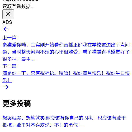
读取互动数据…
ADS
上一篇
豪猫爱你呦，其实刚开始看你直播正好我在学校这边出了点问
题，当时整天闷闷不乐的心里很难受，看了猫猫直播感觉好了
很多捏，最主...
下一篇
满足你一下，只有祝福语。嘻嘻！祝你满月快乐！祝你生日快
乐！
更多投稿
想哭就哭，想笑就笑,你应该有你自己的固执，也应该有敢于
抵抗，敢于对不喜欢说：不！的勇气！