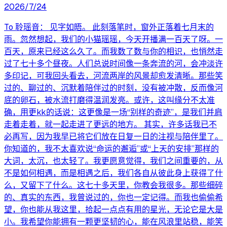
2026/7/24
To 聆瑶音： 见字如晤。 此刻落笔时，窗外正落着七月末的
雨。忽然想起，我们的小猫瑶瑶，今天开播满一百天了呀。一
百天，原来已经这么久了。而我数了数与你的相识，也悄然走
过了七十多个昼夜。人们总说时间像一条奔流的河，会冲淡许
多印记，可我回头看去，河流两岸的风景却愈发清晰。那些笑
过的、聊过的、沉默着陪伴过的时刻，没有被冲散，反而像河
底的卵石，被水流打磨得温润发亮。或许，这叫缘分不太准
确，用更kk的话说：这更像是一场“别样的奇迹”，是我们并肩
走着走着，就一起走进了更远的地方。 其实，许多话我已不
必再写，因为我早已将它们放在日复一日的注视与陪伴里了。
你知道的，我不太喜欢说“命运的邂逅”或“上天的安排”那样的
大词，太沉，也太轻了。我更愿意觉得，我们之间重要的，从
不是如何相遇，而是相遇之后，我们各自从彼此身上获得了什
么，又留下了什么。这七十多天里，你教会我很多。那些细碎
的、真实的东西，我曾说过的，你也一定记得。而我也偷偷希
望，你也能从我这里，拾起一点点有用的星光，无论它是大是
小。我希望你能拥有一颗更坚韧的心，能在风浪里站稳，能笑