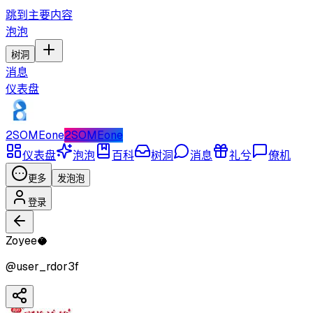
跳到主要内容
泡泡
树洞
消息
仪表盘
2SOMEone
2SOMEone
仪表盘
泡泡
百科
树洞
消息
礼兮
僚机
更多
发泡泡
登录
Zoyee🥥
@
user_rdor3f