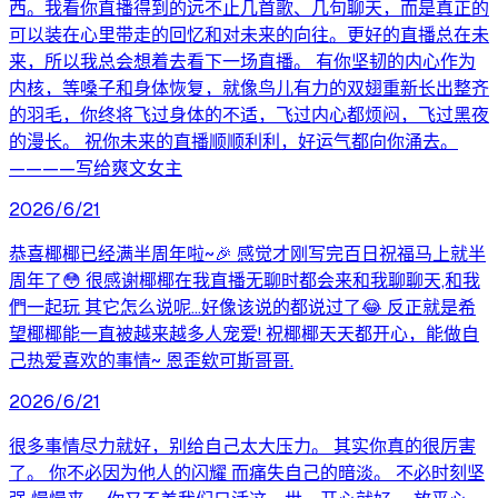
西。我看你直播得到的远不止几首歌、几句聊天，而是真正的
可以装在心里带走的回忆和对未来的向往。更好的直播总在未
来，所以我总会想着去看下一场直播。 有你坚韧的内心作为
内核，等嗓子和身体恢复，就像鸟儿有力的双翅重新长出整齐
的羽毛，你终将飞过身体的不适，飞过内心都烦闷，飞过黑夜
的漫长。 祝你未来的直播顺顺利利，好运气都向你涌去。
————写给爽文女主
2026/6/21
恭喜椰椰已经满半周年啦~🎉 感觉才刚写完百日祝福马上就半
周年了😳 很感谢椰椰在我直播无聊时都会来和我聊聊天,和我
們一起玩 其它怎么说呢...好像该说的都说过了😂 反正就是希
望椰椰能一直被越来越多人宠爱! 祝椰椰天天都开心，能做自
己热爱喜欢的事情~ 恩歪欸可斯哥哥.
2026/6/21
很多事情尽力就好，别给自己太大压力。 其实你真的很厉害
了。 你不必因为他人的闪耀 而痛失自己的暗淡。 不必时刻坚