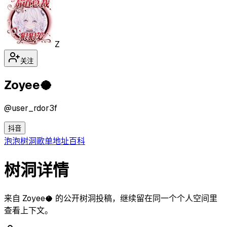
Z
关注
Zoyee🥥
@
user_rdor3f
抖音
泡泡
树洞
歌单
地址
百科
树洞详情
来自 Zoyee🥥 的公开树洞投稿，继续留在同一个个人空间里
查看上下文。