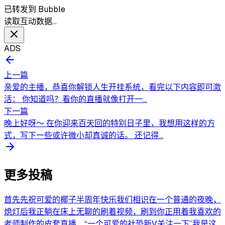
已转发到 Bubble
读取互动数据…
ADS
上一篇
亲爱的主播，恭喜你解锁人生开挂系统，看完以下内容即可激
活： 你知道吗？看你的直播就像打开一...
下一篇
晚上好呀～ 在你迎来百天回的特别日子里，我想用这样的方
式，写下一些或许微小却真诚的话。 还记得...
更多投稿
首先先祝可爱的椰子半周年快乐我们相识在一个普通的夜晚，
熄灯后我正躺在床上无聊的刷着视频，刷到你正用着我喜欢的
老师制作的皮套直播，“一个可爱的社恐新V关注一下”我是这