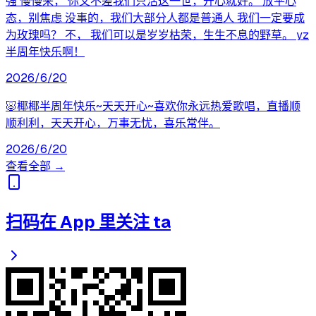
强 慢慢来， 你又不差我们只活这一世，开心就好。 放平心
态，别焦虑 没事的，我们大部分人都是普通人 我们一定要成
为玫瑰吗？ 不， 我们可以是岁岁枯荣，生生不息的野草。 yz
半周年快乐啊！
2026/6/20
🐷椰椰半周年快乐~天天开心~喜欢你永远热爱歌唱，直播顺
顺利利，天天开心，万事无忧，喜乐常伴。
2026/6/20
查看全部 →
扫码在 App 里关注 ta