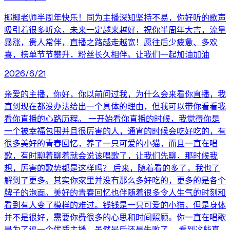
椰椰老师半周年快乐！同为主播深知坚持不易，你好听的歌声
吸引着很多听众，未来一定越来越好，祝你半周年大吉，流量
暴涨，贵人常伴，直播之路越走越宽！愿往后少疲惫、多欢
喜，榜单节节攀升，粉丝长久相伴。让我们一起加油加油
2026/6/21
亲爱的主播，你好，你以前问过我，为什么会来看你直播，我
直到现在都没办法给出一个具体的理由，但我可以带你看看我
看你直播的心路历程。 一开始看你直播的时候，我觉得你是
一个被幸福包围并且很厉害的人，通宵的时候会吃好吃的，有
很多美好的青春回忆，养了一只可爱的小猫，而且一直在唱
歌，有时聊着聊着就会说该唱歌了，让我们先聊，那时候我
想，厉害的歌势都是这样吗？ 后来，随着看的多了，我也了
解到了更多。其实你家里并没有那么多好吃的，更多的是各个
牌子的泡面。美好的青春回忆也伴随着很多令人生气的时刻和
看到有人变了模样的难过。钱钱是一只可爱的小猫，但是身体
并不是很好，需要你费很多的心思和时间照顾。你一直在唱歌
是为了评一个优质主播，虽然最后还是失败了。 看到这些真