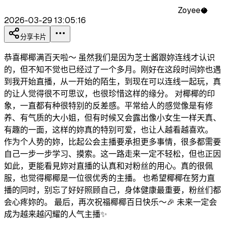
Zoyee🥥
2026-03-29 13:05:16
分享卡片
恭喜椰椰满百天啦～ 虽然我们是因为芝士酱跟妳连线才认识
的，但不知不觉也已经过了一个多月。刚好在这段时间妳也遇
到我开始直播，从一开始的陌生，到现在可以连线一起玩，真
的让人觉得很不可思议，也很珍惜这样的缘分。 对椰椰的印
象，一直都有种很特别的反差感。平常给人的感觉像是有修
养、有气质的大小姐，但有时候又会露出像小女生一样天真、
有趣的一面，这样的妳真的特别可爱，也让人越看越喜欢。
作为个人势的妳，比起公会主播要承担更多事情，很多都需要
自己一步一步学习、摸索。这一路走来一定不轻松，但也正因
如此，更能看見妳对直播的认真和对粉丝的用心。真的很佩
服，也觉得椰椰是一位很优秀的主播。 也希望椰椰在努力直
播的同时，别忘了好好照顾自己，身体健康最重要，粉丝们都
会心疼妳的。 最后，再次祝福椰椰百日快乐～🎉 未来一定会
成为越来越闪耀的人气主播✨