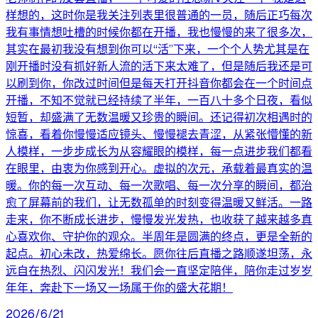
样想的，这时你是我关注列表里很普通的一员，随后正巧每次
我有事情想吐槽的时候你都在开播，我也慢慢的来了很多次，
其实在最初我没有想到你可以“活”下来，一个个人势尤其是在
刚开播时没有抓好新人流的活下来太难了，但是随后我还是可
以刷到你，你改过时间但是每天打开抖音你都会在一个时间点
开播，不知不觉就已经持续了半年，一百八十多个日夜，看似
短暂，却盛满了无数温暖又珍贵的瞬间。还记得初次相遇时的
惊喜，看着你慢慢适应镜头、慢慢褪去青涩，从紧张懵懂的新
人模样，一步步成长为从容耀眼的模样，每一点进步我们都看
在眼里，由衷为你感到开心。虚拟的次元，承载着最真实的温
暖。你的每一次互动、每一次歌唱、每一次分享的瞬间，都治
愈了屏幕前的我们，让无数孤单的时刻变得温暖又鲜活。一路
走来，你不断成长进步，慢慢发光发热，也收获了越来越多真
心喜欢你、守护你的观众。半周年是圆满的终点，更是全新的
起点。初心未改，热爱绵长。愿你往后直播之路顺遂坦荡，永
远自在热烈、闪闪发光！我们会一直坚定陪伴，陪你走过岁岁
年年，奔赴下一场又一场属于你的盛大花期！
2026/6/21