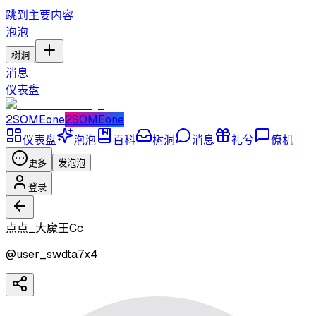
跳到主要内容
泡泡
树洞
消息
仪表盘
2SOMEone
2SOMEone
仪表盘
泡泡
百科
树洞
消息
礼兮
僚机
更多
发泡泡
登录
点点_大魔王Cc
@
user_swdta7x4