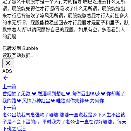
定了怎么干屁股才是一个人行为的指导 嘴巴吃进去什么无所
谓，屁股能兜得住才行 肠胃吸收了什么无所谓，屁股能拉出
来才行后背被吹了凉风无所谓，屁股能憋着屁才行人前扛多大
的事无所谓，屁股能稳稳坐回去才行屁股才是面子和里子，默
默撑着人 所以请照顾好自己的屁股，如果有空，多看看别人
的屁股
已转发到 Bubble
读取互动数据…
ADS
上一篇
香烟抽了无数 💔 烈酒喝到想吐💔 向你迈出99步💔 你却断了
我的路💔 风情万种红尘💔 唯独对你失神💔 为何你...
下一篇
老公出轨我气急强吻了婆婆 婆婆一直说我是乡下人生不出孩
子是不会下蛋的ji，平时我为了老公也一直在讨好婆婆，每天
下班之后还...