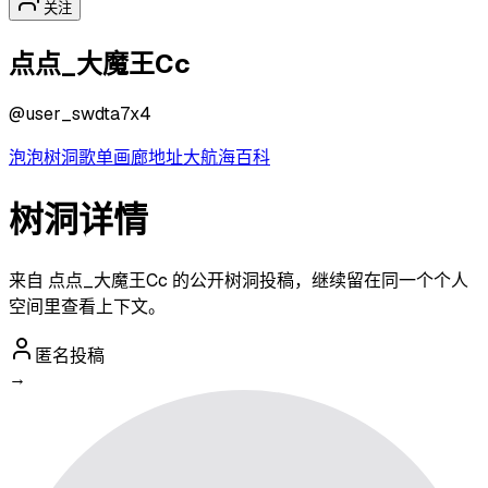
关注
点点_大魔王Cc
@
user_swdta7x4
泡泡
树洞
歌单
画廊
地址
大航海
百科
树洞详情
来自 点点_大魔王Cc 的公开树洞投稿，继续留在同一个个人
空间里查看上下文。
匿名投稿
→