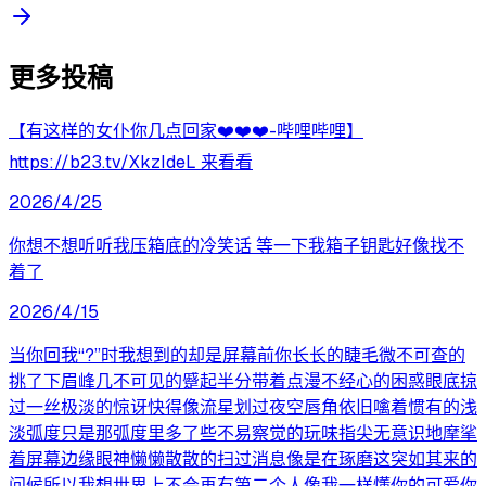
更多投稿
【有这样的女仆你几点回家❤️❤️❤️-哔哩哔哩】
https://b23.tv/XkzIdeL 来看看
2026/4/25
你想不想听听我压箱底的冷笑话 等一下我箱子钥匙好像找不
着了
2026/4/15
当你回我“?”时我想到的却是屏幕前你长长的睫毛微不可查的
挑了下眉峰几不可见的蹙起半分带着点漫不经心的困惑眼底掠
过一丝极淡的惊讶快得像流星划过夜空唇角依旧噙着惯有的浅
淡弧度只是那弧度里多了些不易察觉的玩味指尖无意识地摩挲
着屏幕边缘眼神懒懒散散的扫过消息像是在琢磨这突如其来的
问候所以我想世界上不会再有第二个人像我一样懂你的可爱你