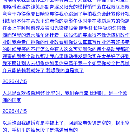
那略带羞涩的浅笑那副青涩又阳光的模样悄悄落在我眼底眉眼
弯弯干净得像夏日晴空晃得我心跳漏了半拍我总会赶紧移开视
线却忍不住在余光里追着你的身影午休时坐在我斜后方的你趴
在桌上午睡额前碎发被阳光染成浅金 睫毛纤长呼吸均匀得像
湖面轻晃的涟水嘴角还挂着一抹浅浅的笑乖得不像话随机改作
业时我会专门挑你的作业改看到你认认真真写作业还有好多错
的时候我笑的不行怎么会有人这么可爱啊你的每个举动我都能
观察的到每个动作都让我心里悸动得发颤你实在太美好了好到
我不愿让别人去想象你如果你只属于我一个如果你被全世界抛
弃只能依赖我就好了 我想我简直是疯了
2026/4/15
人总是喜欢权衡利弊 比弊时，我们会自卑 比利时，是一个欧
洲的国家
2026/4/15
以后谁跟我结婚真是幸福上了，回到家电饭煲是空的，锅里空
的，手机里的抽象段子是满满当当的