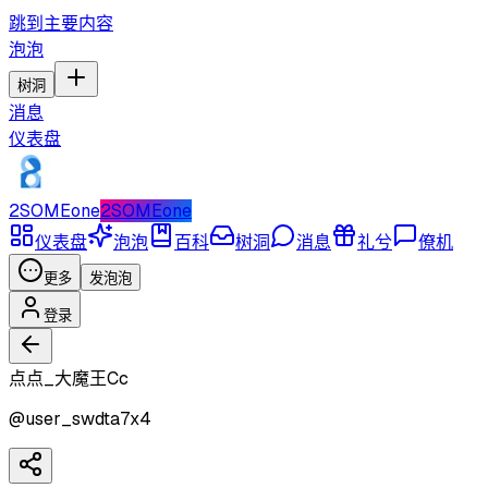
跳到主要内容
泡泡
树洞
消息
仪表盘
2SOMEone
2SOMEone
仪表盘
泡泡
百科
树洞
消息
礼兮
僚机
更多
发泡泡
登录
点点_大魔王Cc
@
user_swdta7x4