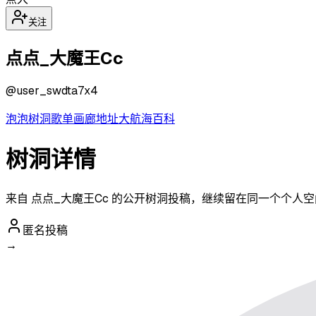
关注
点点_大魔王Cc
@
user_swdta7x4
泡泡
树洞
歌单
画廊
地址
大航海
百科
树洞详情
来自 点点_大魔王Cc 的公开树洞投稿，继续留在同一个个人
匿名投稿
→