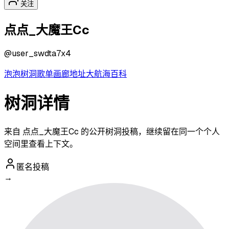
关注
点点_大魔王Cc
@
user_swdta7x4
泡泡
树洞
歌单
画廊
地址
大航海
百科
树洞详情
来自 点点_大魔王Cc 的公开树洞投稿，继续留在同一个个人
空间里查看上下文。
匿名投稿
→