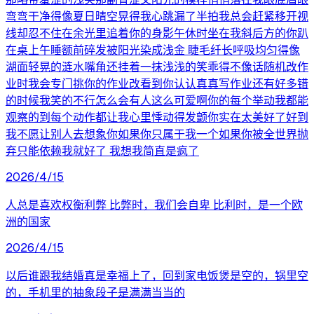
弯弯干净得像夏日晴空晃得我心跳漏了半拍我总会赶紧移开视
线却忍不住在余光里追着你的身影午休时坐在我斜后方的你趴
在桌上午睡额前碎发被阳光染成浅金 睫毛纤长呼吸均匀得像
湖面轻晃的涟水嘴角还挂着一抹浅浅的笑乖得不像话随机改作
业时我会专门挑你的作业改看到你认认真真写作业还有好多错
的时候我笑的不行怎么会有人这么可爱啊你的每个举动我都能
观察的到每个动作都让我心里悸动得发颤你实在太美好了好到
我不愿让别人去想象你如果你只属于我一个如果你被全世界抛
弃只能依赖我就好了 我想我简直是疯了
2026/4/15
人总是喜欢权衡利弊 比弊时，我们会自卑 比利时，是一个欧
洲的国家
2026/4/15
以后谁跟我结婚真是幸福上了，回到家电饭煲是空的，锅里空
的，手机里的抽象段子是满满当当的