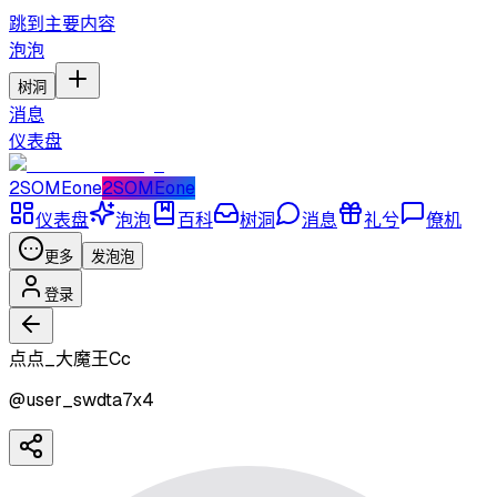
跳到主要内容
泡泡
树洞
消息
仪表盘
2SOMEone
2SOMEone
仪表盘
泡泡
百科
树洞
消息
礼兮
僚机
更多
发泡泡
登录
点点_大魔王Cc
@
user_swdta7x4