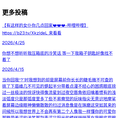
更多投稿
【有这样的女仆你几点回家❤️❤️❤️-哔哩哔哩】
https://b23.tv/XkzIdeL 来看看
2026/4/25
你想不想听听我压箱底的冷笑话 等一下我箱子钥匙好像找不
着了
2026/4/15
当你回我“?”时我想到的却是屏幕前你长长的睫毛微不可查的
挑了下眉峰几不可见的蹙起半分带着点漫不经心的困惑眼底掠
过一丝极淡的惊讶快得像流星划过夜空唇角依旧噙着惯有的浅
淡弧度只是那弧度里多了些不易察觉的玩味指尖无意识地摩挲
着屏幕边缘眼神懒懒散散的扫过消息像是在琢磨这突如其来的
问候所以我想世界上不会再有第二个人像我一样懂你的可爱你
那略带羞涩的浅笑那副青涩又阳光的模样悄悄落在我眼底眉眼