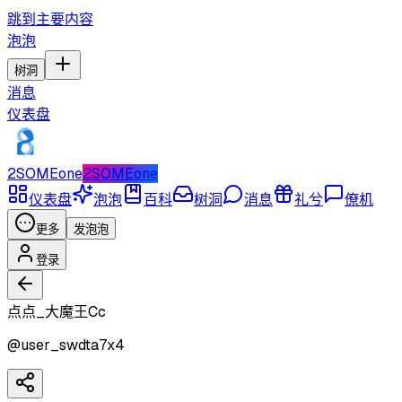
跳到主要内容
泡泡
树洞
消息
仪表盘
2SOMEone
2SOMEone
仪表盘
泡泡
百科
树洞
消息
礼兮
僚机
更多
发泡泡
登录
点点_大魔王Cc
@
user_swdta7x4