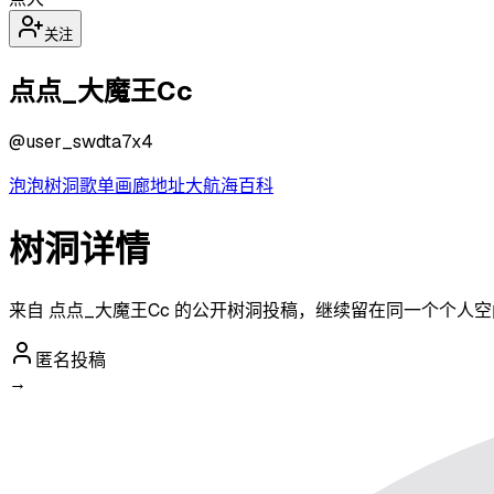
关注
点点_大魔王Cc
@
user_swdta7x4
泡泡
树洞
歌单
画廊
地址
大航海
百科
树洞详情
来自 点点_大魔王Cc 的公开树洞投稿，继续留在同一个个人
匿名投稿
→