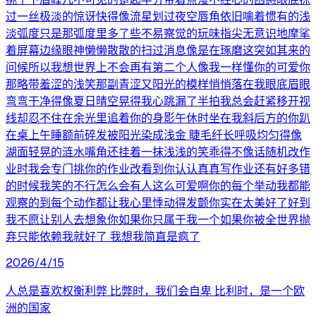
过一丝极淡的惊讶快得像流星划过夜空唇角依旧噙着惯有的浅
淡弧度只是那弧度里多了些不易察觉的玩味指尖无意识地摩挲
着屏幕边缘眼神懒懒散散的扫过消息像是在琢磨这突如其来的
问候所以我想世界上不会再有第二个人像我一样懂你的可爱你
那略带羞涩的浅笑那副青涩又阳光的模样悄悄落在我眼底眉眼
弯弯干净得像夏日晴空晃得我心跳漏了半拍我总会赶紧移开视
线却忍不住在余光里追着你的身影午休时坐在我斜后方的你趴
在桌上午睡额前碎发被阳光染成浅金 睫毛纤长呼吸均匀得像
湖面轻晃的涟水嘴角还挂着一抹浅浅的笑乖得不像话随机改作
业时我会专门挑你的作业改看到你认认真真写作业还有好多错
的时候我笑的不行怎么会有人这么可爱啊你的每个举动我都能
观察的到每个动作都让我心里悸动得发颤你实在太美好了好到
我不愿让别人去想象你如果你只属于我一个如果你被全世界抛
弃只能依赖我就好了 我想我简直是疯了
2026/4/15
人总是喜欢权衡利弊 比弊时，我们会自卑 比利时，是一个欧
洲的国家