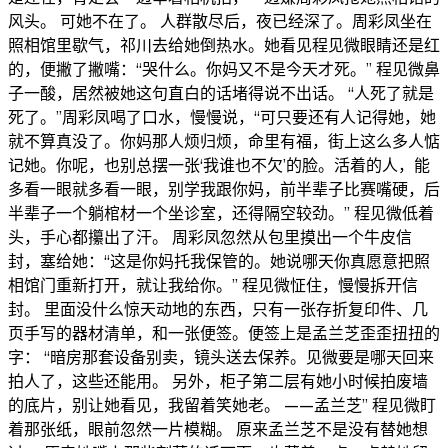
风头。 可她不在了。 人群散尽后，夜已经深了。周彩凤坐在
照相馆里歇气，祁川去给她倒热水。她看见程见微眼睛还是红
的，便撇了撇嘴：“哭什么。你妈又不是今天才死。” 程见微鼻
子一酸，居然被她这句直白的话堵得说不出话。 “人死了就是
死了。”周彩凤喝了口水，慢慢说，“可只要还有人记得她，她
就不算真没了。你妈那人烦归烦，命里有福，街上这么多人惦
记她。你呢，也别总摆一张‘我谁也不欠’的脸。活着的人，能
多看一眼就多看一眼，别学我跟你妈，前半辈子比赛嘴硬，后
半辈子一个躺棺材一个坐诊室，还得隔空较劲。” 程见微低着
头，手心都攥出了汗。 周彩凤忽然从包里摸出一个牛皮信
封，塞给她：“这是你妈托我保管的。她说哪天你真愿意把照
相馆门重新打开，就让我给你。” 程见微怔住，慢慢拆开信
封。 里面没什么惊天动地的东西，只有一张存折复印件、几
页手写的器材清单，和一张便签。便签上是孟兰芝歪歪扭扭的
字： “暗房那套设备别卖，镜头送去保养。见微要是哪天回来
拍人了，这些还能用。 另外，柜子第二层有她小时候拍废墙
的底片，别让她看见，我留着笑她老。 ——孟兰芝” 程见微盯
着那张纸，眼前忽然一片模糊。 原来孟兰芝不是没有替她想