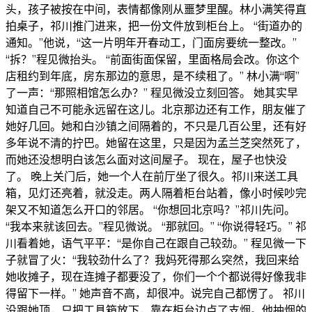
头，孩子被按在中间，表情都像刚从噩梦里醒。林小满笑得直
拍桌子，祁川推门进来，把一份文件放到柜台上。 “街道办的
通知。”他说，“这一片明年开春动工，门面房要统一整改。”
“拆？”程见微抬头。 “前面街面保留，里面格局会改。你这个
店租约到年底，房东那边的意思，是不续租了。” 林小满“啊”
了一声：“那照相馆怎么办？” 程见微没立刻回答。 她其实早
知道自己不可能永远留在这儿。北京那边还有工作，朋友催了
她好几回。她和白沙镇之间隔着的，不只是几百公里，还有好
多年说不清的拧巴。她留在这里，只是因为孟兰芝突然死了，
而她还没想明白该怎么面对这间屋子。 现在，屋子也快没
了。 晚上关门后，她一个人在前厅坐了很久。祁川来送工具
箱，见灯还亮着，就没走。两人隔着柜台站着，像小时候吵完
架又不知道怎么开口的邻居。 “你想回北京吗？”祁川先问。
“我本来就该回去。”程见微说。 “那就回。” “你说得轻巧。” 祁
川看着她，语气平平：“是你自己在跟自己较劲。” 程见微一下
子就冒了火：“我较劲什么了？我妈死得那么突然，我回来给
她收摊子，现在连摊子都要没了，你们一个个都说得好像我非
得留下一样。” 她声音不高，却很冲。说完自己都愣了。 祁川
没跟她顶，只把工具箱放下，靠在柜台边点了支烟。他抽烟的