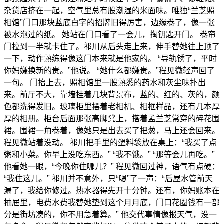
杂货店挤在一起，空气里总有股潮湿的米面味。唯独“兰芝照
相馆”门口那块蓝底白字的招牌旧得厉害，边缘卷了，像一张
被水泡过的纸。 她站在门口看了一会儿，掏钥匙开门。 卷帘
门拉到一半就卡住了。祁川从后头走上来，伸手替她往上顶了
一下，动作熟练得像这门本来就是他家的。 “导轨锈了，平时
你妈嫌换新的贵。”他说。 “她什么都嫌贵。”程见微轻声回了
一句。 门抬上去，照相馆里一股熟悉的药水和灰尘味扑出
来。前厅不大，靠墙挂着几块背景布，蓝的、红的、灰的，颜
色都洗得发旧。玻璃柜里摆着老相机、相框样品，还有几本厚
厚的相册。柜台后面那张高脚凳上，搭着孟兰芝常穿的碎花围
裙。围裙一角卷着，像她只是出去买了把葱，马上还会回来。
程见微站着没动。 祁川把手里的塑料袋放在桌上：“我买了点
粥和小菜。你早上没吃东西。” “我不饿。” “那等会儿再吃。”
他看她一眼，“今晚你住哪儿？” 程见微回过神，语气有点硬：
“我住这儿。” 祁川并不意外，只“嗯”了一声：“后屋水管前天
漏了，我给你修过。热水器得先开十分钟。还有，你妈账本在
抽屉里，电费水费我替她垫到这个月月底，门口花圈钱有一部
分是街坊凑的，你不用急着算。” 他交代事情像报天气，没一