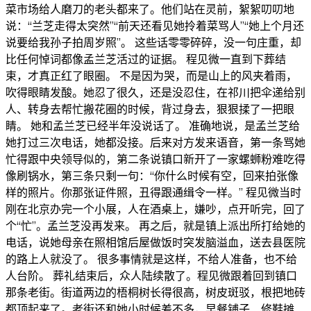
菜市场给人磨刀的老头都来了。他们站在灵前，絮絮叨叨地
说：“兰芝走得太突然”“前天还看见她拎着菜骂人”“她上个月还
说要给我孙子拍周岁照”。 这些话零零碎碎，没一句庄重，却
比任何悼词都像孟兰芝活过的证据。 程见微一直到下葬结
束，才真正红了眼圈。 不是因为哭，而是山上的风夹着雨，
吹得眼睛发酸。她忍了很久，还是没忍住，在祁川把伞递给别
人、转身去帮忙搬花圈的时候，背过身去，狠狠揉了一把眼
睛。 她和孟兰芝已经半年没说话了。 准确地说，是孟兰芝给
她打过三次电话，她都没接。后来对方发来语音，第一条骂她
忙得跟中央领导似的，第二条说镇口新开了一家螺蛳粉难吃得
像刷锅水，第三条只剩一句：“你什么时候有空，回来拍张像
样的照片。你那张证件照，丑得跟通缉令一样。” 程见微当时
刚在北京办完一个小展，人在酒桌上，嫌吵，点开听完，回了
个“忙”。孟兰芝没再发来。 再之后，就是镇上派出所打给她的
电话，说她母亲在照相馆后屋做饭时突发脑溢血，送去县医院
的路上人就没了。 很多事情就是这样，不给人准备，也不给
人台阶。 葬礼结束后，众人陆续散了。程见微跟着回到镇口
那条老街。街道两边的梧桐树长得很高，树皮斑驳，根把地砖
都顶起来了。老街还和她小时候差不多，早餐铺子、修鞋摊、