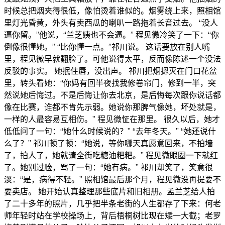
时候总把烟夹得很低，像怕烫着谁似的。烟雾绕上来，照相馆
里灯光昏黄，外头有卖西瓜的喇叭一路拖着长音过去。 “没人
逼你留。”他说，“兰芝姨也不会逼。” 程见微冷笑了一下：“你
倒像很懂她。” “比你懂一点。”祁川说。 这话要放在别人嘴
里，程见微早就翻脸了。可他说得太平，反而像陈述一个没法
反驳的事实。 她抿住唇，没出声。 祁川把烟摁灭在门口花盆
里，转头看她：“你妈有回半夜找我修卷帘门，修到一半，突
然说她后悔过。不是后悔让你去北京，是后悔每次跟你说话都
像在比赛，谁都不肯先示弱。她说你那脾气像她，坏处就是，
一样的人最容易互相伤。” 程见微怔在那里。 很久以后，她才
低低问了一句：“她什么时候说的？” “去年冬天。” “她还说什
么了？” 祁川顿了顿：“她说，等你哪天真愿意回来，不拍墙
了，拍人了，她就请全街吃糖油粑粑。” 程见微眼圈一下就红
了。她别过脸，骂了一句：“她有病。” 祁川却笑了，笑意很
淡：“是，病得不轻。” 照相馆最后那个月，程见微没再提要不
要卖店。 她开始认真整理那些底片和旧相册。孟兰芝给人拍
了二十多年的照片，几乎把半条老街的人生都存了下来：何老
师年轻时站在学校操场上，背后梧桐树比现在矮一大截；老罗