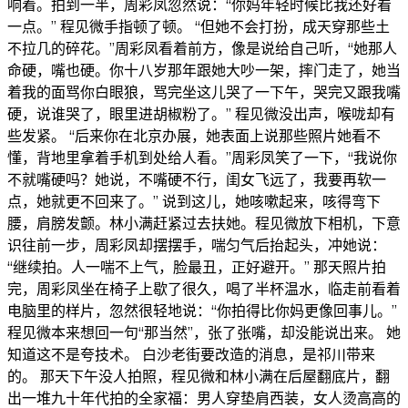
响着。拍到一半，周彩凤忽然说：“你妈年轻时候比我还好看
一点。” 程见微手指顿了顿。 “但她不会打扮，成天穿那些土
不拉几的碎花。”周彩凤看着前方，像是说给自己听，“她那人
命硬，嘴也硬。你十八岁那年跟她大吵一架，摔门走了，她当
着我的面骂你白眼狼，骂完坐这儿哭了一下午，哭完又跟我嘴
硬，说谁哭了，眼里进胡椒粉了。” 程见微没出声，喉咙却有
些发紧。 “后来你在北京办展，她表面上说那些照片她看不
懂，背地里拿着手机到处给人看。”周彩凤笑了一下，“我说你
不就嘴硬吗？她说，不嘴硬不行，闺女飞远了，我要再软一
点，她就更不回来了。” 说到这儿，她咳嗽起来，咳得弯下
腰，肩膀发颤。林小满赶紧过去扶她。程见微放下相机，下意
识往前一步，周彩凤却摆摆手，喘匀气后抬起头，冲她说：
“继续拍。人一喘不上气，脸最丑，正好避开。” 那天照片拍
完，周彩凤坐在椅子上歇了很久，喝了半杯温水，临走前看着
电脑里的样片，忽然很轻地说：“你拍得比你妈更像回事儿。”
程见微本来想回一句“那当然”，张了张嘴，却没能说出来。 她
知道这不是夸技术。 白沙老街要改造的消息，是祁川带来
的。 那天下午没人拍照，程见微和林小满在后屋翻底片，翻
出一堆九十年代拍的全家福：男人穿垫肩西装，女人烫高高的