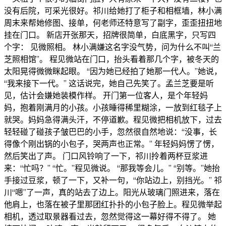
没有后院，可采光很好。祁川给她打了柜子和相框墙，林小满
周末来帮她修图、接单，何老师还特意写了副字，歪歪扭扭地
挂在门口。 新店开张那天，招牌很简单，白底黑字，只写四
个字： 见微照相。 林小满嫌这名字没气势，问为什么不叫“兰
芝照相馆”。 程见微站在门口，抬头看着那几个字，被冬天的
太阳晃得微微眯起眼。 “因为她已经拍了她那一代人。”她说，
“我来接下一代。” 这话说完，她自己先笑了。孟兰芝要是听
见，估计会嫌她装模作样。 开门第一位客人，是个年轻妈
妈，抱着刚满月的小孩。小孩睡得稀里糊涂，一放到红毯子上
就哭。妈妈急得满头汗，不停道歉。程见微把相机放下，过去
轻轻碰了碰孩子皱巴巴的小手，忽然很自然地说：“没事，长
得像个刚出锅的小包子，哭两声也正常。” 年轻妈妈愣了愣，
然后笑出了声。 门口风铃响了一下，祁川拎着两杯豆浆进
来：“忙吗？” “忙。”程见微说。 “那我等会儿。” “别等。”她抬
手接过豆浆，顿了一下，又补一句，“你站边上，别挡光。” 祁
川“嗯”了一声，真的站去了边上。阳光从玻璃门照进来，落在
他肩上，也落在被子里那团红扑扑的小包子脸上。程见微举起
相机，透过取景器看过去，忽然觉得这一幕好得不得了。 她