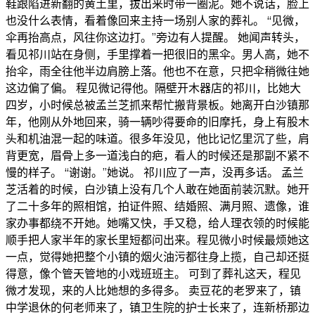
鞋跟陷进新翻的黄土里，拔出来时带一圈泥。她不说话，脸上
也没什么表情，看着像回来主持一场别人家的葬礼。 “见微，
伞再抬高点，风往你这边打。”旁边有人提醒。 她闻声转头，
看见祁川站在身侧，手里撑着一把很旧的黑伞。男人高，她不
抬伞，雨全往他半边肩膀上落。他也不在意，只把伞稍微往她
这边偏了偏。 程见微记得他。隔壁开木器店的祁川，比她大
四岁，小时候总被孟兰芝抓来帮忙搬背景板。她离开白沙镇那
年，他刚从外地回来，骑一辆吵得要命的旧摩托，身上有股木
头和机油混一起的味道。很多年没见，他比记忆里沉了些，肩
背更宽，眉骨上多一道浅白的疤，看人的时候还是那副不紧不
慢的样子。 “谢谢。”她说。 祁川应了一声，没再多话。 孟兰
芝活着的时候，白沙镇上没有几个人敢在她面前装沉默。她开
了二十多年的照相馆，拍证件照、结婚照、满月照、遗像，谁
家办事都绕不开她。她嘴又快，手又稳，给人理衣领的时候能
顺手把人家半年的家长里短都问出来。程见微小时候最烦她这
一点，觉得她把整个小镇的烟火油污都往身上揽，自己却还挺
得意，像个管天管地的小戏班班主。 可到了葬礼这天，程见
微才发现，来的人比她想的多得多。 卖豆花的老罗来了，镇
中学退休的何老师来了，镇卫生院的护士长来了，连新桥那边