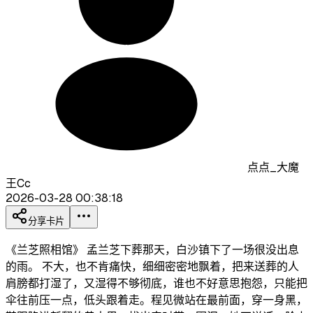
点点_大魔
王Cc
2026-03-28 00:38:18
分享卡片
《兰芝照相馆》 孟兰芝下葬那天，白沙镇下了一场很没出息
的雨。 不大，也不肯痛快，细细密密地飘着，把来送葬的人
肩膀都打湿了，又湿得不够彻底，谁也不好意思抱怨，只能把
伞往前压一点，低头跟着走。程见微站在最前面，穿一身黑，