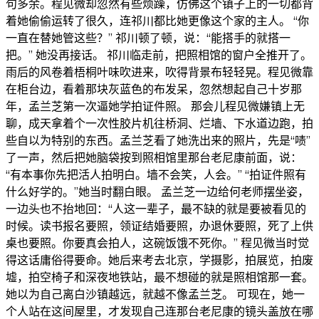
句多余。程见微却忽然有些烦躁，仿佛这个镇子上的一切都背
着她偷偷运转了很久，连祁川都比她更像这个家的主人。 “你
一直在替她管这些？” 祁川顿了顿，说：“能搭手的就搭一
把。” 她没再接话。 祁川临走前，把照相馆的窗户全推开了。
雨后的风卷着梧桐叶味吹进来，吹得背景布轻轻晃。程见微靠
在柜台边，看着那块灰蓝色的布发呆，忽然想起自己十岁那
年，孟兰芝第一次逼她学拍证件照。 那会儿程见微嫌镇上无
聊，成天拿着个一次性胶片机往桥洞、烂墙、下水道边跑，拍
些自以为特别的东西。孟兰芝看了她洗出来的照片，先是“啧”
了一声，然后把她脑袋按到照相馆里那台老尼康前面，说：
“有本事你先把活人拍明白。墙不会笑，人会。” “拍证件照有
什么好学的。”她当时翻白眼。 孟兰芝一边给何老师摆坐姿，
一边头也不抬地回：“人这一辈子，最不缺的就是要被看见的
时候。读书报名要照，领证结婚要照，办退休要照，死了上供
桌也要照。你要真会拍人，这碗饭饿不死你。” 程见微当时觉
得这话庸俗得要命。她后来考去北京，学摄影，拍展览，拍废
墟，拍空椅子和深夜地铁站，最不想碰的就是照相馆那一套。
她以为自己离白沙镇越远，就越不像孟兰芝。 可现在，她一
个人站在这间屋里，才发现自己连那台老尼康的镜头盖放在哪