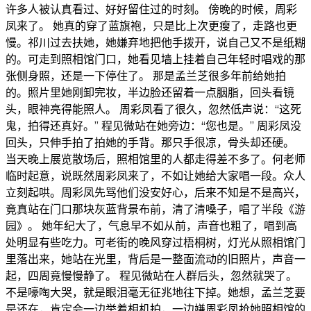
许多人被认真看过、好好留住过的时刻。 傍晚的时候，周彩
凤来了。 她真的穿了蓝旗袍，只是比上次更瘦了，走路也更
慢。祁川过去扶她，她嫌弃地把他手拨开，说自己又不是纸糊
的。可走到照相馆门口，她看见墙上挂着自己年轻时唱戏的那
张侧身照，还是一下停住了。 那是孟兰芝很多年前给她拍
的。照片里她刚卸完妆，半边脸还留着一点胭脂，回头看镜
头，眼神亮得能照人。 周彩凤看了很久，忽然低声说：“这死
鬼，拍得还真好。” 程见微站在她旁边：“您也是。” 周彩凤没
回头，只伸手拍了拍她的手背。那只手很凉，骨头却还硬。
当天晚上展览散场后，照相馆里的人都走得差不多了。何老师
临时起意，说既然周彩凤来了，不如让她给大家唱一段。众人
立刻起哄。周彩凤先骂他们没安好心，后来不知是不是高兴，
竟真站在门口那块灰蓝背景布前，清了清嗓子，唱了半段《游
园》。 她年纪大了，气息早不如从前，声音也粗了，唱到高
处明显有些吃力。可老街的晚风穿过梧桐树，灯光从照相馆门
里落出来，她站在光里，背后是一整面流动的旧照片，声音一
起，四周竟慢慢静了。 程见微站在人群后头，忽然就哭了。
不是嚎啕大哭，就是眼泪毫无征兆地往下掉。她想，孟兰芝要
是还在，肯定会一边举着相机拍，一边嫌周彩凤抢她照相馆的