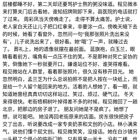
层楼都睡不好，第二天却还要骂护士熬的粥没味道。程见微本
来打算关门后去看她，谁知招牌刚卸下来，县医院的电话就打
了过来。 周彩凤当天傍晚走了。 走得不算太痛苦。护士说，
老人家白天还让儿子把口红拿来，非要涂一点。傍晚天暗下去
的时候，她看了看窗外，忽然问一句“我那张照片洗出来没
有”，儿子说洗出来了，很好看。她“哦”了一声，就睡过去
了。 葬礼上，她的遗像就摆在最前面。 蓝旗袍，白玉兰，眼
睛看着前方，嘴角有一点压不住的笑。不是那种对死亡妥协的
笑，倒像她下一秒就要开口，嫌谁站位不好、谁哭得难看。
程见微站在人群里，看着那张照片，很久没有移开目光。 她
忽然明白，孟兰芝为什么总说拍照不是把人按在一块纸上，而
是给一个人留个能回来的地方。活着的人想她了，看一眼，就
知道她曾经真真切切这样站过、笑过、烦过、硬气过。 冬天
来得很快。老街梧桐树叶掉得差不多的时候，程见微回了一趟
北京，把那边的房子退了。 朋友问她是不是疯了。她想了
想，说可能吧。 她没再回老街原来的店面。房东很快把房子
交了出去，听说要改成一家专卖奶茶和文创的小店。林小满来
气，说他们懂个屁文创。程见微笑笑，没接话。她在白沙镇另
一头租了个很小的临街门脸，只有原来一半大，没有二楼，也