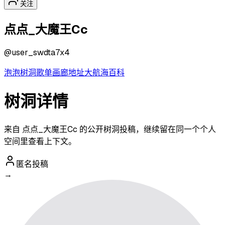
关注
点点_大魔王Cc
@
user_swdta7x4
泡泡
树洞
歌单
画廊
地址
大航海
百科
树洞详情
来自 点点_大魔王Cc 的公开树洞投稿，继续留在同一个个人
空间里查看上下文。
匿名投稿
→