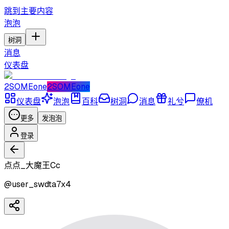
跳到主要内容
泡泡
树洞
消息
仪表盘
2SOMEone
2SOMEone
仪表盘
泡泡
百科
树洞
消息
礼兮
僚机
更多
发泡泡
登录
点点_大魔王Cc
@
user_swdta7x4