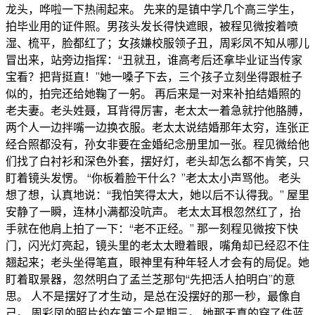
龙头，哗啦一下热闹起来。 先来的是镇中学几个高三学生，
拍毕业用的证件照。男孩头发长得快遮眼，被程见微按着喷
湿、梳平，脸都红了；女孩嫌校服领子丑，周彩凤不知从哪儿
冒出来，站旁边指挥：“丑就丑，谁高考后还拿毕业证当传家
宝看？把背挺直！”她一嗓子下去，三个孩子立刻坐得跟桩子
似的，拍完还给她鞠了一躬。 再后来是一对来补拍结婚照的
老夫妻。老头姓聂，耳背得厉害，老太太一着急就拧他胳膊，
两个人一边拌嘴一边换衣服。老太太说结婚那年太穷，连张正
经合照都没有，孙女非要在金婚纪念册里加一张。程见微给他
们找了白衬衫和深色外套，摆好灯，老头却怎么都不肯笑，只
盯着镜头发愣。 “你板着脸干什么？”老太太小声骂他。 老头
想了想，认真地说：“我怕笑得太大，她以后不认得我。” 屋里
安静了一瞬，连林小满都没吭声。 老太太耳根忽然红了，抬
手就在他肩上拍了一下：“老不正经。” 那一刻程见微按下快
门，闪光灯亮起，镜头里的老太太瞪着眼，嘴角却已经忍不住
翘起来；老头坐得笔直，眼神里有种年轻人才会有的局促。她
盯着取景器，忽然明白了孟兰芝那句“先把活人拍明白”的意
思。 人不是摆好了才生动，是总在没摆好的那一秒，最像自
己。 周彩凤的照片约在第三个星期三。 她那天真的穿了件蓝