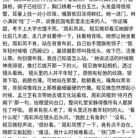
旗袍，绸子已经旧了，胸口绣着一枝白玉兰。头发盘得很规
整，耳垂上挂一对小珍珠，嘴唇依旧涂得鲜红。她一进门，林
小满就“哇”了一声，说像民国电影里走出来的人。 “你这嘴
甜，考不上大学也饿不死。”周彩凤说。 程见微却看见她脚步
比前几天虚，走几步就要停一下，扶着椅背咳。她想让她坐着
拍，周彩凤不肯，站在背景布前，自己抬手理旗袍领子：“我
年轻时候唱《西厢记》，最烦摄影师叫我低头、收下巴，活像
认罪。你别摆布我，我自己知道怎么站。” 她说这话的时候眼
神亮得很，像灯芯拨开那一下的火。 程见微举起相机，透过
镜头看她。 镜头里的人并不年轻了。颈侧有松弛的纹路，锁
骨下陷，肩膀也薄。可她站在那里，脸朝着光，嘴角似笑非
笑，背挺得像戏台上那根最细最硬的竹篾。程见微忽然想起小
时候，孟兰芝有次带她去镇文化站看戏，周彩凤唱到“待月西
厢下”那一句，抬眼望向台口，整间礼堂安静得像所有人都屏
住了呼吸。 原来有些人老了，骨头里还存着年轻时的火。 “看
什么呢？”周彩凤在镜头后头问，“我脸上有鱼刺？” “没有。”
程见微轻声说，“很好看。” 周彩凤愣了一下，竟有点不自在，
随即又板起脸：“废话，我什么时候难看过。” 快门声一下一下