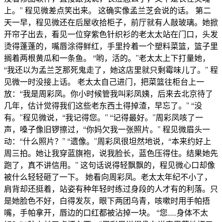
上。” 程见微差点笑出来。 这确实像孟兰芝会说的话。 第二
天一早，程见微还在后屋收拾柜子，前厅就有人敲玻璃。她掀
开帘子出去，看见一位穿紫色针织衫的老太太站在门口，头发
烫得蓬蓬的，嘴唇涂得鲜红，手里拎着一个塑料菜篮，篮子里
搁着两根黄瓜和一条鱼。 “哟，活的。”老太太上下打量她，
“我还以为孟兰芝那死鬼走了，她这店里就只剩霉味儿了。” 程
见微一时没接上话。 老太太自己进门，把菜篮往柜台上一
放：“我是周彩凤。你小时候管我叫彩凤姨，后来去北京待了
几年，估计觉得我们这些老东西土得掉渣，早忘了。” “没
有。”程见微说，“我记得您。” “记得最好。”周彩凤咳了一
声，嗓子像旧锣擦过，“你妈欠我一张照片。” 程见微眉头一
动：“什么照片？” “遗像。”周彩凤很坦然地说，“本来约好上
周三拍。她让我穿蓝旗袍，说我脸长，蓝色压得住。结果她先
跑了，真不讲信用。” 这句话说得轻飘飘的，程见微心口却像
被什么轻轻砸了一下。 她看向周彩凤。老太太年纪不小了，
肩背却还挺着，站姿有种年轻时练过身段的人才有的利落。只
是她脸色不好，白得发灰，眼下两团乌青，咳嗽时用手帕捂
嘴，手帕拿开，唇边的口红都被沾掉一块。 “您……身体不太