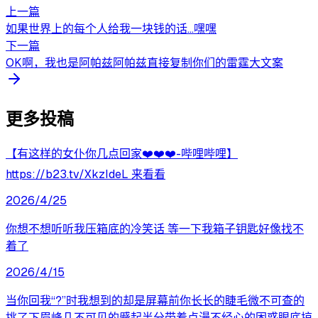
上一篇
如果世界上的每个人给我一块钱的话…嘿嘿
下一篇
OK啊，我也是阿帕兹阿帕兹直接复制你们的雷霆大文案
更多投稿
【有这样的女仆你几点回家❤️❤️❤️-哔哩哔哩】
https://b23.tv/XkzIdeL 来看看
2026/4/25
你想不想听听我压箱底的冷笑话 等一下我箱子钥匙好像找不
着了
2026/4/15
当你回我“?”时我想到的却是屏幕前你长长的睫毛微不可查的
挑了下眉峰几不可见的蹙起半分带着点漫不经心的困惑眼底掠