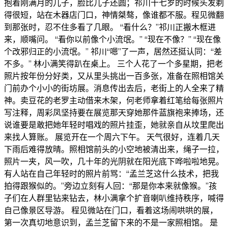
抱着刚满月的儿子，脸比儿子还圆；祁川十七岁的时候头发剃
得很短，站在木器店门口，神情桀骜，像谁都不服。程见微翻
到那张时，忍不住多看了几眼。 “看什么？”祁川正搬木框进
来，顺嘴问。 “看你以前像个小流氓。” “现在不像？” “现在像
个改邪归正的小流氓。” 祁川“嗯”了一声，居然还挺认同：“差
不多。” 林小满笑得趴在桌上。 三个人花了一个多星期，把老
照片按年份分好类，又从里头挑出一百多张，准备在照相馆关
门前办个小小的街坊展。消息传出去后，老街上的人全来了精
神。卖豆花的老罗主动借来木架，何老师拿着红笔给每张照片
写注释，周彩凤坚持要在展览那天穿她那件蓝旗袍来捧场，还
说谁要是敢把她年轻时唱戏的照片挂歪，她就亲自从坟里爬出
来找人算账。 展览开在一个周六下午。 天气很好，连着几天
下雨后难得放晴。照相馆前头的小空地被清出来，绳子一拉，
照片一夹，风一吹，几十年的光阴就在阳光底下哗啦啦地晃。
有人站在自己年轻时的照片前骂：“孟兰芝这什么技术，把我
拍得跟猴似的。”旁边立刻有人回：“那是你本来就像猴。”孩
子们在人群里钻来钻去，林小满拿个扩音喇叭维持秩序，喊得
自己像景区导游。 程见微站在门口，看着这场闹哄哄的展，
第一次真切地意识到，孟兰芝留下来的不是一家照相馆。 是