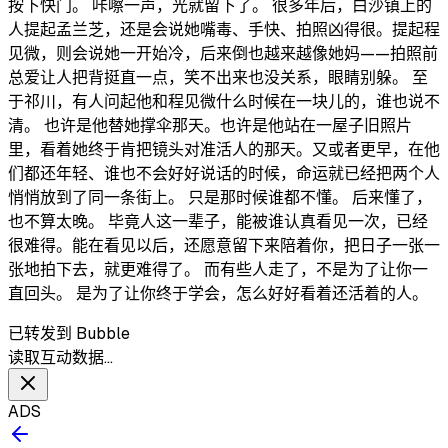
按下快门。 咔嚓一声，光就留下了。 很多年后，白沙镇上的
人提起孟兰芝，还是会说她嘴毒、手快、拍照凶得很。提起程
见微，则会说她一开始冷，后来倒也越来越像她妈——拍照前
总爱让人把背挺直一点，笑不出来也没关系，眼睛别躲。 至
于祁川，有人问起他和程见微什么时候在一块儿的，谁也说不
清。 也许是他替她撑伞那天。也许是他站在一屋子旧照片
里，看着她终于肯把镜头对准活人的那天。又或者更早，在他
们都还年轻、谁也不会好好说话的时候，命运就已经把两个人
悄悄放到了同一条街上。 只是那时候谁都不懂。 后来懂了，
也不算太晚。 毕竟人这一辈子，能被谁认真看见一次，已经
很难得。能在看见以后，还愿意留下来陪着你，把日子一张一
张地拍下去，就更难得了。 而有些人走了，不是为了让你一
直回头。 是为了让你终于学会，怎么好好看着还活着的人。
已转发到 Bubble
读取互动数据…
ADS