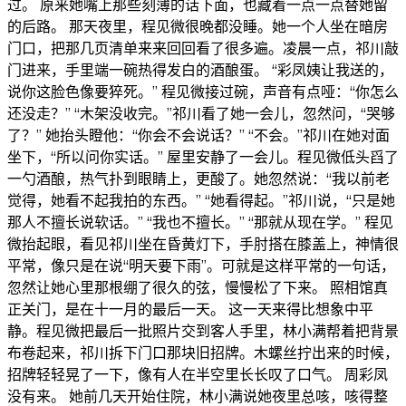
过。 原来她嘴上那些刻薄的话下面，也藏着一点一点替她留
的后路。 那天夜里，程见微很晚都没睡。她一个人坐在暗房
门口，把那几页清单来来回回看了很多遍。凌晨一点，祁川敲
门进来，手里端一碗热得发白的酒酿蛋。 “彩凤姨让我送的，
说你这脸色像要猝死。” 程见微接过碗，声音有点哑：“你怎么
还没走？” “木架没收完。”祁川看了她一会儿，忽然问，“哭够
了？” 她抬头瞪他：“你会不会说话？” “不会。”祁川在她对面
坐下，“所以问你实话。” 屋里安静了一会儿。程见微低头舀了
一勺酒酿，热气扑到眼睛上，更酸了。她忽然说：“我以前老
觉得，她看不起我拍的东西。” “她看得起。”祁川说，“只是她
那人不擅长说软话。” “我也不擅长。” “那就从现在学。” 程见
微抬起眼，看见祁川坐在昏黄灯下，手肘搭在膝盖上，神情很
平常，像只是在说“明天要下雨”。可就是这样平常的一句话，
忽然让她心里那根绷了很久的弦，慢慢松了下来。 照相馆真
正关门，是在十一月的最后一天。 这一天来得比想象中平
静。程见微把最后一批照片交到客人手里，林小满帮着把背景
布卷起来，祁川拆下门口那块旧招牌。木螺丝拧出来的时候，
招牌轻轻晃了一下，像有人在半空里长长叹了口气。 周彩凤
没有来。 她前几天开始住院，林小满说她夜里总咳，咳得整