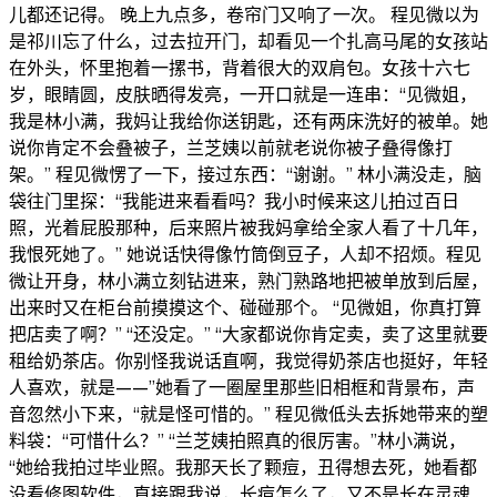
儿都还记得。 晚上九点多，卷帘门又响了一次。 程见微以为
是祁川忘了什么，过去拉开门，却看见一个扎高马尾的女孩站
在外头，怀里抱着一摞书，背着很大的双肩包。女孩十六七
岁，眼睛圆，皮肤晒得发亮，一开口就是一连串：“见微姐，
我是林小满，我妈让我给你送钥匙，还有两床洗好的被单。她
说你肯定不会叠被子，兰芝姨以前就老说你被子叠得像打
架。” 程见微愣了一下，接过东西：“谢谢。” 林小满没走，脑
袋往门里探：“我能进来看看吗？我小时候来这儿拍过百日
照，光着屁股那种，后来照片被我妈拿给全家人看了十几年，
我恨死她了。” 她说话快得像竹筒倒豆子，人却不招烦。程见
微让开身，林小满立刻钻进来，熟门熟路地把被单放到后屋，
出来时又在柜台前摸摸这个、碰碰那个。 “见微姐，你真打算
把店卖了啊？” “还没定。” “大家都说你肯定卖，卖了这里就要
租给奶茶店。你别怪我说话直啊，我觉得奶茶店也挺好，年轻
人喜欢，就是——”她看了一圈屋里那些旧相框和背景布，声
音忽然小下来，“就是怪可惜的。” 程见微低头去拆她带来的塑
料袋：“可惜什么？” “兰芝姨拍照真的很厉害。”林小满说，
“她给我拍过毕业照。我那天长了颗痘，丑得想去死，她看都
没看修图软件，直接跟我说，长痘怎么了，又不是长在灵魂