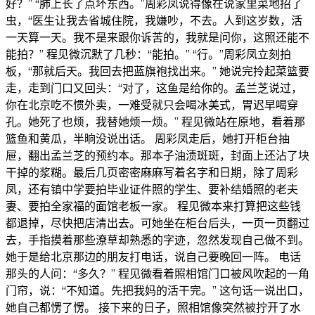
好？” “肺上长了点坏东西。”周彩凤说得像在说家里菜地招了
虫，“医生让我去省城住院，我嫌吵，不去。人到这岁数，活
一天算一天。我不是来跟你诉苦的，我就是问你，这照还能不
能拍？” 程见微沉默了几秒：“能拍。” “行。”周彩凤立刻拍
板，“那就后天。我回去把蓝旗袍找出来。” 她说完拎起菜篮要
走，走到门口又回头：“对了，这鱼是给你的。孟兰芝说过，
你在北京吃不惯外卖，一难受就只会喝冰美式，胃迟早喝穿
孔。她死了也烦，我替她烦一烦。” 程见微站在原地，看着那
篮鱼和黄瓜，半晌没说出话。 周彩凤走后，她打开柜台抽
屉，翻出孟兰芝的预约本。那本子油渍斑斑，封面上还沾了块
干掉的浆糊。最后几页密密麻麻写着名字和日期，除了周彩
凤，还有镇中学要拍毕业证件照的学生、要补结婚照的老夫
妻、要拍全家福的面馆老板一家。 程见微本来打算把这些钱
都退掉，尽快把店清出去。可她坐在柜台后头，一页一页翻过
去，手指摸着那些潦草却熟悉的字迹，忽然发现自己做不到。
她于是给北京那边的朋友打电话，说自己要晚回一阵。 电话
那头的人问：“多久？” 程见微看着照相馆门口被风吹起的一角
门帘，说：“不知道。先把我妈的活干完。” 这句话一说出口，
她自己都愣了愣。 接下来的日子，照相馆像突然被拧开了水