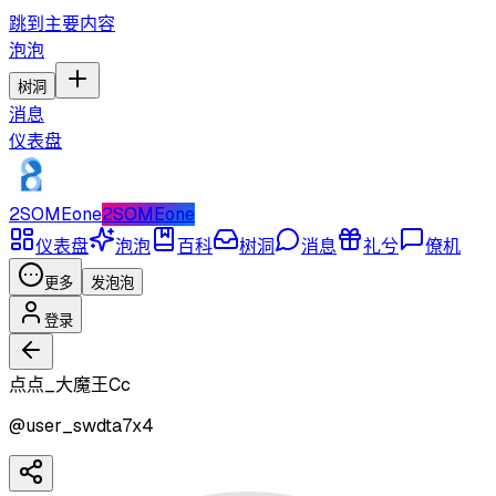
跳到主要内容
泡泡
树洞
消息
仪表盘
2SOMEone
2SOMEone
仪表盘
泡泡
百科
树洞
消息
礼兮
僚机
更多
发泡泡
登录
点点_大魔王Cc
@
user_swdta7x4