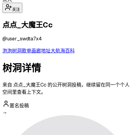
关注
点点_大魔王Cc
@
user_swdta7x4
泡泡
树洞
歌单
画廊
地址
大航海
百科
树洞详情
来自 点点_大魔王Cc 的公开树洞投稿，继续留在同一个个人
空间里查看上下文。
匿名投稿
→