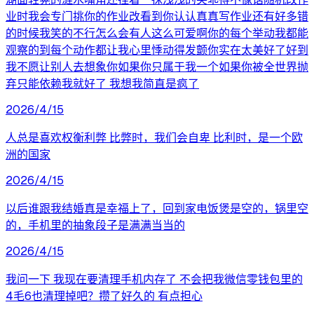
业时我会专门挑你的作业改看到你认认真真写作业还有好多错
的时候我笑的不行怎么会有人这么可爱啊你的每个举动我都能
观察的到每个动作都让我心里悸动得发颤你实在太美好了好到
我不愿让别人去想象你如果你只属于我一个如果你被全世界抛
弃只能依赖我就好了 我想我简直是疯了
2026/4/15
人总是喜欢权衡利弊 比弊时，我们会自卑 比利时，是一个欧
洲的国家
2026/4/15
以后谁跟我结婚真是幸福上了，回到家电饭煲是空的，锅里空
的，手机里的抽象段子是满满当当的
2026/4/15
我问一下 我现在要清理手机内存了 不会把我微信零钱包里的
4毛6也清理掉吧？攒了好久的 有点担心