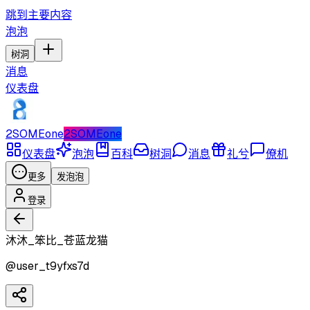
跳到主要内容
泡泡
树洞
消息
仪表盘
2SOMEone
2SOMEone
仪表盘
泡泡
百科
树洞
消息
礼兮
僚机
更多
发泡泡
登录
沐沐_笨比_苍蓝龙猫
@
user_t9yfxs7d