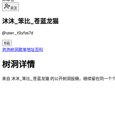
关注
沐沐_笨比_苍蓝龙猫
@
user_t9yfxs7d
B站
泡泡
树洞
歌单
地址
百科
树洞详情
来自 沐沐_笨比_苍蓝龙猫 的公开树洞投稿，继续留在同一个