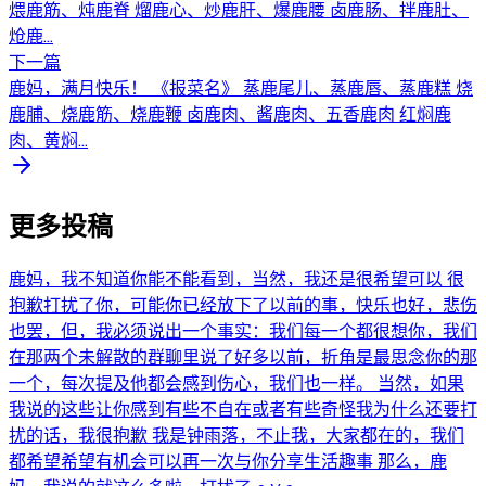
煨鹿筋、炖鹿脊 熘鹿心、炒鹿肝、爆鹿腰 卤鹿肠、拌鹿肚、
炝鹿...
下一篇
鹿妈，满月快乐！ 《报菜名》 蒸鹿尾儿、蒸鹿唇、蒸鹿糕 烧
鹿脯、烧鹿筋、烧鹿鞭 卤鹿肉、酱鹿肉、五香鹿肉 红焖鹿
肉、黄焖...
更多投稿
鹿妈，我不知道你能不能看到，当然，我还是很希望可以 很
抱歉打扰了你，可能你已经放下了以前的事，快乐也好，悲伤
也罢，但，我必须说出一个事实：我们每一个都很想你，我们
在那两个未解散的群聊里说了好多以前，折角是最思念你的那
一个，每次提及他都会感到伤心，我们也一样。 当然，如果
我说的这些让你感到有些不自在或者有些奇怪我为什么还要打
扰的话，我很抱歉 我是钟雨落，不止我，大家都在的，我们
都希望希望有机会可以再一次与你分享生活趣事 那么，鹿