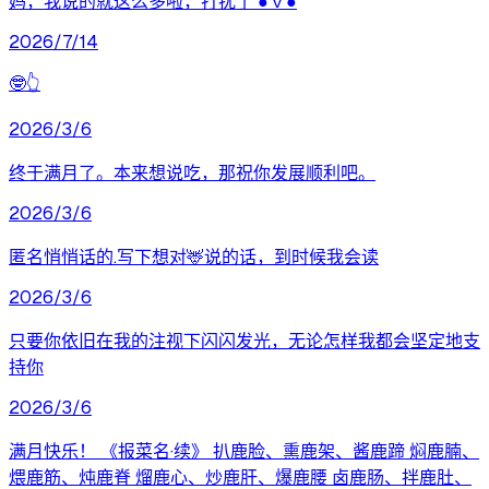
妈，我说的就这么多啦，打扰了 ●ｖ●
2026/7/14
🤓👆
2026/3/6
终于满月了。本来想说吃，那祝你发展顺利吧。
2026/3/6
匿名悄悄话的.写下想对🦌说的话，到时候我会读
2026/3/6
只要你依旧在我的注视下闪闪发光，无论怎样我都会坚定地支
持你
2026/3/6
满月快乐！ 《报菜名·续》 扒鹿脸、熏鹿架、酱鹿蹄 焖鹿腩、
煨鹿筋、炖鹿脊 熘鹿心、炒鹿肝、爆鹿腰 卤鹿肠、拌鹿肚、