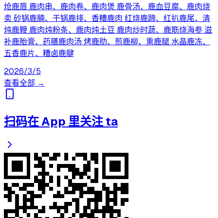
炝鹿唇 鹿肉串、鹿肉卷、鹿肉煲 鹿骨汤、鹿血豆腐、鹿肉烧
卖 砂锅鹿腩、干锅鹿排、香糟鹿肉 红烧鹿蹄、红扒鹿尾、清
炖鹿鞭 鹿肉炖粉条、鹿肉炖土豆 鹿肉炒时蔬、鹿筋烧海参 滋
补鹿胎膏、药膳鹿肉汤 烤鹿肋、煎鹿柳、熏鹿腿 水晶鹿冻、
五香鹿片、糟卤鹿腱
2026/3/5
查看全部 →
扫码在 App 里关注 ta