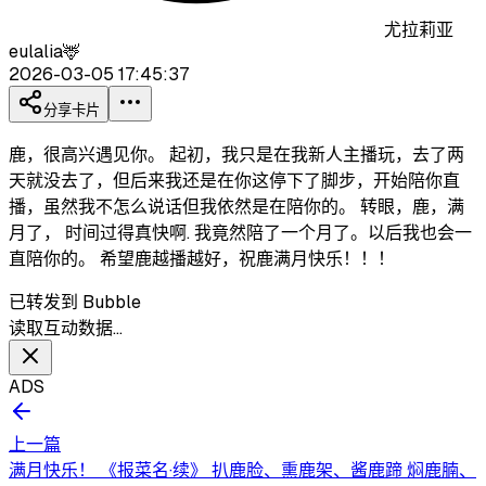
尤拉莉亚
eulalia🦌
2026-03-05 17:45:37
分享卡片
鹿，很高兴遇见你。 起初，我只是在我新人主播玩，去了两
天就没去了，但后来我还是在你这停下了脚步，开始陪你直
播，虽然我不怎么说话但我依然是在陪你的。 转眼，鹿，满
月了， 时间过得真快啊. 我竟然陪了一个月了。以后我也会一
直陪你的。 希望鹿越播越好，祝鹿满月快乐！！！
已转发到 Bubble
读取互动数据…
ADS
上一篇
满月快乐！ 《报菜名·续》 扒鹿脸、熏鹿架、酱鹿蹄 焖鹿腩、