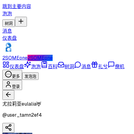
跳到主要内容
泡泡
树洞
消息
仪表盘
2SOMEone
2SOMEone
仪表盘
泡泡
百科
树洞
消息
礼兮
僚机
更多
发泡泡
登录
尤拉莉亚eulalia🦌
@
user_tamn2ef4