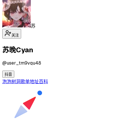
苏
关注
苏晚Cyan
@
user_tm9vqu48
抖音
泡泡
树洞
歌单
地址
百科