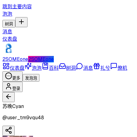
跳到主要内容
泡泡
树洞
消息
仪表盘
2SOMEone
2SOMEone
仪表盘
泡泡
百科
树洞
消息
礼兮
僚机
更多
发泡泡
登录
苏晚Cyan
@
user_tm9vqu48