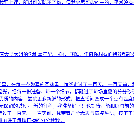
四我要上课，所以可能陪不了你，但我会尽可能的来的，平常没有也不
天有大哥大姐给你刷嘉年华、 抖1、飞艇，任何你想看的特效都能
束灯光里，在每一条弹幕的互动里，悄然走过了一百天。 一百天前
星光，把每一份准备、每一个细节，都融进了每场直播的分分秒秒
更优质的内容，尝试更多新鲜的形式，把直播间变成一个更有温度
无保留的鼓励。 新的征程，我准备好了！也期待，能和屏幕前的
走过了一百天。 一百天前，我带着几分忐忑与满腔热忱，按下了
都融进了每场直播的分分秒秒。