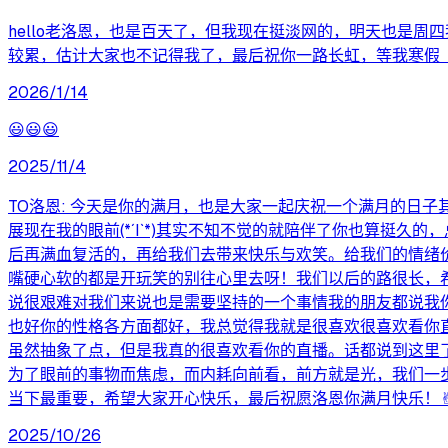
hello老洛恩，也是百天了，但我现在挺淡网的，明天也是
较累，估计大家也不记得我了，最后祝你一路长虹，等我寒假
2026/1/14
😃😃😃
2025/11/4
TO洛恩: 今天是你的满月，也是大家一起庆祝一个满月的日
展现在我的眼前(*´I`*)其实不知不觉的就陪伴了你也算挺
后再满血复活的，再给我们去带来快乐与欢笑。给我们的情绪价值
嘴硬心软的都是开玩笑的别往心里去呀！我们以后的路很长，
说很艰难对我们来说也是需要坚持的一个事情我的朋友都说我
也好你的性格各方面都好，我总觉得我就是很喜欢很喜欢看你
虽然抽象了点，但是我真的很喜欢看你的直播。话都说到这里
为了眼前的事物而焦虑，而内耗向前看，前方就是光，我们一
当下最重要，希望大家开心快乐，最后祝愿洛恩你满月快乐！✌︎( ᐛ
2025/10/26