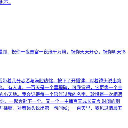
...
看到，祝你一夜暴富一夜涨千万粉，祝你天天开心，祝你明天18
，我带着几分忐忑与满腔热忱，按下了开播键，对着镜头说出第
。 有人说，一百天是一个里程碑，可我觉得，它更像一个全
的小天地。我会记得每一个陪伴过我的名字，珍惜每一次相遇
你，一起奔赴下一个、又一个一主播百天成长宣言 时间的刻
开播键，对着镜头说出第一句问候；一百天里，我见过清晨五