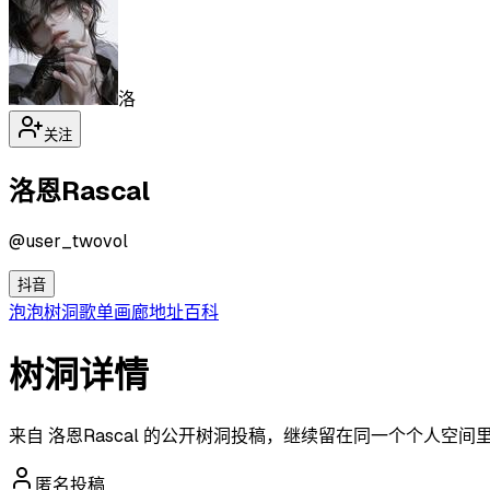
洛
关注
洛恩Rascal
@
user_twovol
抖音
泡泡
树洞
歌单
画廊
地址
百科
树洞详情
来自 洛恩Rascal 的公开树洞投稿，继续留在同一个个人空间
匿名投稿