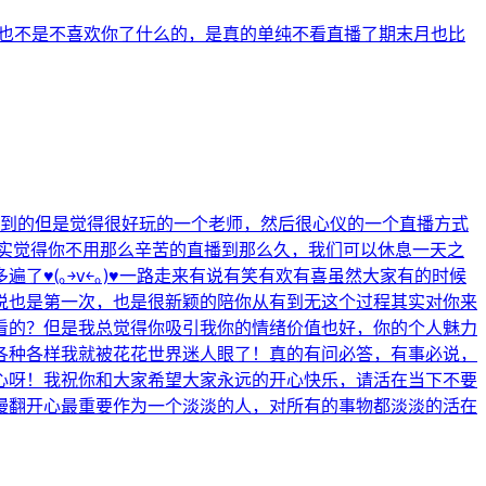
有也不是不喜欢你了什么的，是真的单纯不看直播了期末月也比
候看到的但是觉得很好玩的一个老师，然后很心仪的一个直播方式
，其实觉得你不用那么辛苦的直播到那么久，我们可以休息一天之
♥(｡￫v￩｡)♥一路走来有说有笑有欢有喜虽然大家有的时候
说也是第一次，也是很新颖的陪你从有到无这个过程其实对你来
看的？但是我总觉得你吸引我你的情绪价值也好，你的个人魅力
各种各样我就被花花世界迷人眼了！真的有问必答，有事必说，
心呀！我祝你和大家希望大家永远的开心快乐，请活在当下不要
慢翻开心最重要作为一个淡淡的人，对所有的事物都淡淡的活在