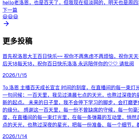
hello老洛恩，也是百天了，但我现在挺淡网的，明天也是周
下一篇
😃😃😃
更多投稿
首先祝洛恩大王百日快乐~~ 祝你不再焦虑不再烦恼，祝你天
后天18每天18，祝你百日快乐洛洛 永远陪伴你的🤍🤍 请批阅
2026/1/15
To.洛恩 主播百天成长宣言 时间的刻度，在直播间的每一
一句问候；一百天里，我见过清晨七点的天光，也熬过深夜的
新的起点。 未来的日子里，我不会停下学习的脚步，会打磨
的缘分。 感谢这一百天里，每一份不曾缺席的守候，每一句毫
度，在直播间的每一束灯光里，在每一条弹幕的互动里，悄然
点的天光，也熬过深夜的星光，把每一份准备、每一个细节，
2026/1/14