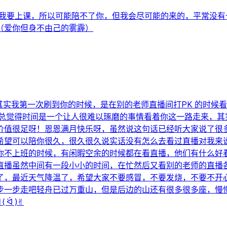
周四我要上课，所以可能陪不了你，但我会尽可能的来的，平常没
（爱你但身不由己的雾霾）
子其实我第一次刷到你的时候，是在别的老师直播间打PK 的时
久的，总觉得时间是一个让人很难以琢磨的事情看着你这一路走来
很足呀！恩恩满月快乐呀，虽然说这句话已经听大家说了很多遍了
希望可以陪你很久，很久很久说实话没有怎么去看过直播对我来
你不上班的时候，有闲暇空余的时候都在看直播，他们有什么好
直播虽然中间有一段小小的时间，在忙然后又看别的老师的直播
了，最近天气降温了，希望大家不要感冒，不要发烧，不要不开
步一步走吧轻舟已过万重山，但是后边的山还有很多很多座，慢
 )✌︎