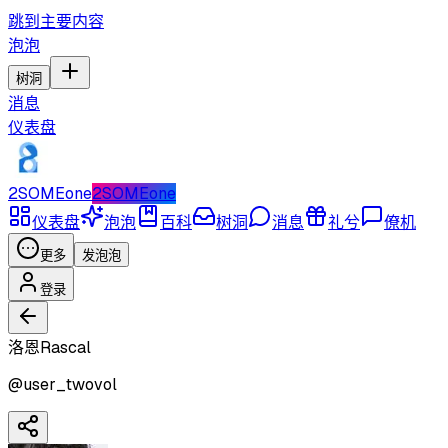
跳到主要内容
泡泡
树洞
消息
仪表盘
2SOMEone
2SOMEone
仪表盘
泡泡
百科
树洞
消息
礼兮
僚机
更多
发泡泡
登录
洛恩Rascal
@
user_twovol