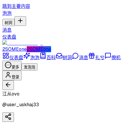
跳到主要内容
泡泡
树洞
消息
仪表盘
2SOMEone
2SOMEone
仪表盘
泡泡
百科
树洞
消息
礼兮
僚机
更多
发泡泡
登录
江从ovo
@
user_uskhaj33