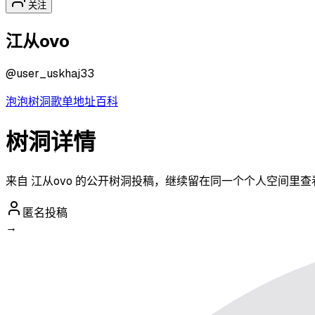
关注
江从ovo
@
user_uskhaj33
泡泡
树洞
歌单
地址
百科
树洞详情
来自 江从ovo 的公开树洞投稿，继续留在同一个个人空间里
匿名投稿
→