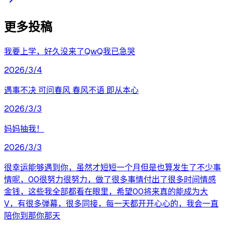
更多投稿
我要上学，好久没来了QwQ我已急哭
2026/3/4
遇事不决 可问春风 春风不语 即从本心
2026/3/3
妈妈抽我！
2026/3/3
很幸运能够遇到你，虽然才短短一个月但是也算发生了不少事
情呢，00很努力很努力，做了很多事情付出了很多时间情感
金钱，这些我全部都看在眼里，希望00将来真的能成为大
V，有很多弹幕，很多同接，每一天都开开心心的，我会一直
陪你到那你那天