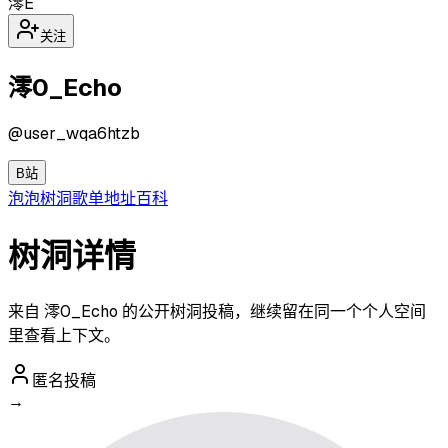
澪E
关注
澪0_Echo
@
user_wqa6htzb
B站
泡泡
树洞
歌单
地址
百科
树洞详情
来自 澪0_Echo 的公开树洞投稿，继续留在同一个个人空间
里查看上下文。
匿名投稿
→