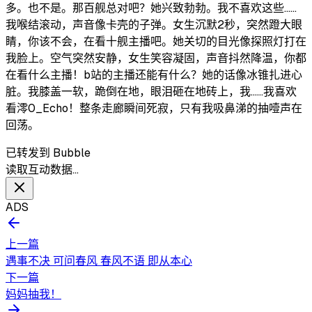
多。也不是。那百舰总对吧？她兴致勃勃。我不喜欢这些......
我喉结滚动，声音像卡壳的子弹。女生沉默2秒，突然蹬大眼
睛，你该不会，在看十舰主播吧。她关切的目光像探照灯打在
我脸上。空气突然安静，女生笑容凝固，声音抖然降温，你都
在看什么主播！b站的主播还能有什么？她的话像冰锥扎进心
脏。我膝盖一软，跪倒在地，眼泪砸在地砖上，我......我喜欢
看澪0_Echo！整条走廊瞬间死寂，只有我吸鼻涕的抽噎声在
回荡。
已转发到 Bubble
读取互动数据…
ADS
上一篇
遇事不决 可问春风 春风不语 即从本心
下一篇
妈妈抽我！