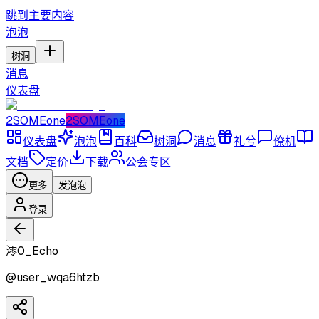
跳到主要内容
泡泡
树洞
消息
仪表盘
2SOMEone
2SOMEone
仪表盘
泡泡
百科
树洞
消息
礼兮
僚机
文档
定价
下载
公会专区
更多
发泡泡
登录
澪0_Echo
@
user_wqa6htzb