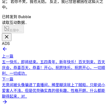
足； 若你不笑，我也无妨。 反正，我已甘愿被困在这狐火之
中。
已转发到 Bubble
读取互动数据…
处理中…
ADS
上一篇
五一快乐，即将结束。五四青年，新年快乐！百天到来，百天
庆会，恭喜百天，恭喜！开心。祝愿快乐，祝愿开心，一切顺
利，一切成功...
下一篇
无意间被头像骗进了直播间，稀里糊涂就上了贼船，只能说小
爱害人不浅，但是优奈确实真的很有趣，性格开朗，什么都能
聊得起来，对...