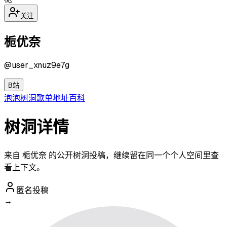
关注
栀优奈
@
user_xnuz9e7g
B站
泡泡
树洞
歌单
地址
百科
树洞详情
来自 栀优奈 的公开树洞投稿，继续留在同一个个人空间里查
看上下文。
匿名投稿
→