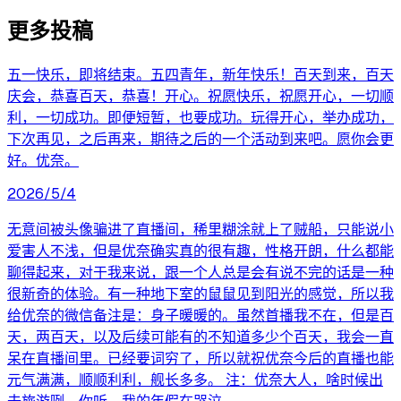
更多投稿
五一快乐，即将结束。五四青年，新年快乐！百天到来，百天
庆会，恭喜百天，恭喜！开心。祝愿快乐，祝愿开心，一切顺
利，一切成功。即便短暂，也要成功。玩得开心，举办成功，
下次再见，之后再来，期待之后的一个活动到来吧。愿你会更
好。优奈。
2026/5/4
无意间被头像骗进了直播间，稀里糊涂就上了贼船，只能说小
爱害人不浅，但是优奈确实真的很有趣，性格开朗，什么都能
聊得起来，对于我来说，跟一个人总是会有说不完的话是一种
很新奇的体验。有一种地下室的鼠鼠见到阳光的感觉，所以我
给优奈的微信备注是：身子暖暖的。虽然首播我不在，但是百
天，两百天，以及后续可能有的不知道多少个百天，我会一直
呆在直播间里。已经要词穷了，所以就祝优奈今后的直播也能
元气满满，顺顺利利，舰长多多。 注：优奈大人，啥时候出