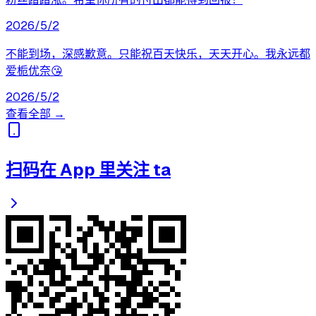
2026/5/2
不能到场，深感歉意。只能祝百天快乐，天天开心。我永远都
爱栀优奈😘
2026/5/2
查看全部 →
扫码在 App 里关注 ta