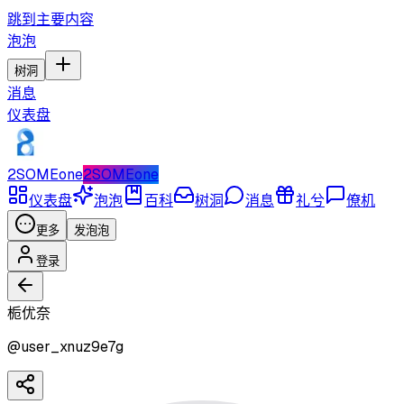
跳到主要内容
泡泡
树洞
消息
仪表盘
2SOMEone
2SOMEone
仪表盘
泡泡
百科
树洞
消息
礼兮
僚机
更多
发泡泡
登录
栀优奈
@
user_xnuz9e7g