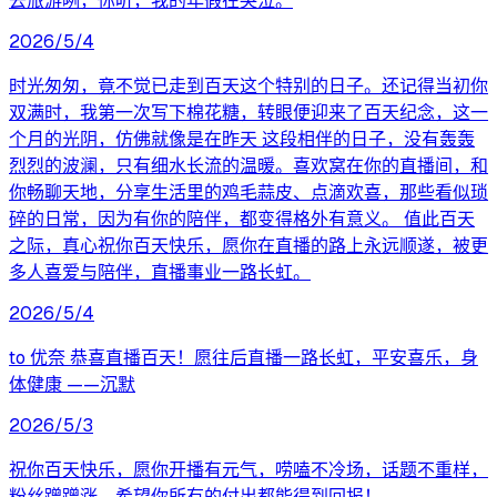
去旅游咧，你听，我的年假在哭泣。
2026/5/4
时光匆匆，竟不觉已走到百天这个特别的日子。还记得当初你
双满时，我第一次写下棉花糖，转眼便迎来了百天纪念，这一
个月的光阴，仿佛就像是在昨天 这段相伴的日子，没有轰轰
烈烈的波澜，只有细水长流的温暖。喜欢窝在你的直播间，和
你畅聊天地，分享生活里的鸡毛蒜皮、点滴欢喜，那些看似琐
碎的日常，因为有你的陪伴，都变得格外有意义。 值此百天
之际，真心祝你百天快乐，愿你在直播的路上永远顺遂，被更
多人喜爱与陪伴，直播事业一路长虹。
2026/5/4
to 优奈 恭喜直播百天！愿往后直播一路长虹，平安喜乐，身
体健康 ——沉默
2026/5/3
祝你百天快乐，愿你开播有元气，唠嗑不冷场，话题不重样，
粉丝蹭蹭涨。希望你所有的付出都能得到回报！