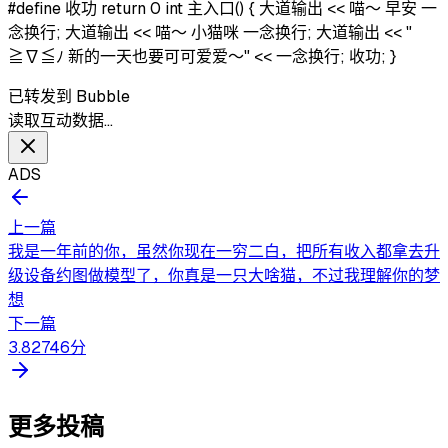
#define 收功 return 0 int 主入口() { 大道输出 << 喵～ 早安 一
念换行; 大道输出 << 喵～ 小猫咪 一念换行; 大道输出 << "
≧∇≦ﾉ 新的一天也要可可爱爱～" << 一念换行; 收功; }
已转发到 Bubble
读取互动数据…
ADS
上一篇
我是一年前的你，虽然你现在一穷二白，把所有收入都拿去升
级设备约图做模型了，你真是一只大啥猫，不过我理解你的梦
想
下一篇
3.82746分
更多投稿