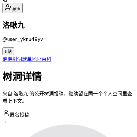
关注
洛啾九
@
user_yknu49yv
B站
泡泡
树洞
歌单
地址
百科
树洞详情
来自 洛啾九 的公开树洞投稿，继续留在同一个个人空间里查
看上下文。
匿名投稿
→