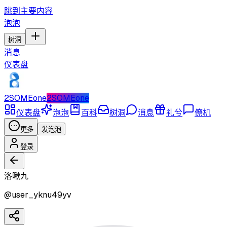
跳到主要内容
泡泡
树洞
消息
仪表盘
2SOMEone
2SOMEone
仪表盘
泡泡
百科
树洞
消息
礼兮
僚机
更多
发泡泡
登录
洛啾九
@
user_yknu49yv