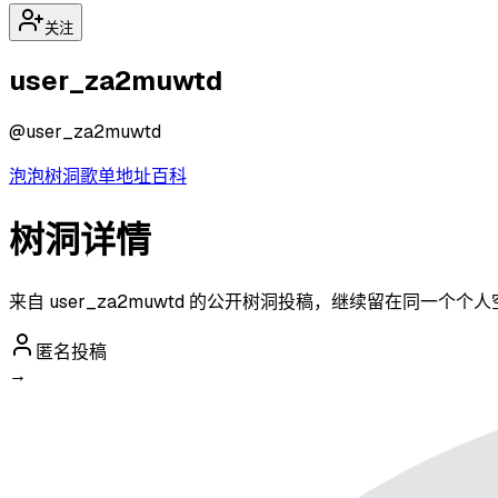
关注
user_za2muwtd
@
user_za2muwtd
泡泡
树洞
歌单
地址
百科
树洞详情
来自 user_za2muwtd 的公开树洞投稿，继续留在同一个
匿名投稿
→