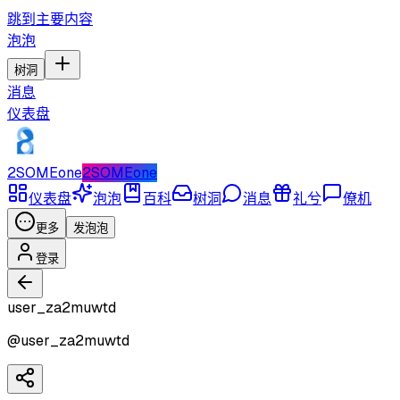
跳到主要内容
泡泡
树洞
消息
仪表盘
2SOMEone
2SOMEone
仪表盘
泡泡
百科
树洞
消息
礼兮
僚机
更多
发泡泡
登录
user_za2muwtd
@
user_za2muwtd