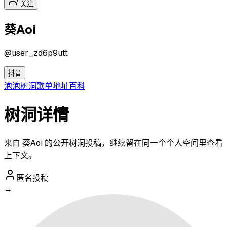
关注
葵Aoi
@
user_zd6p9utt
抖音
泡泡
树洞
歌单
地址
百科
树洞详情
来自 葵Aoi 的公开树洞投稿，继续留在同一个个人空间里查看
上下文。
匿名投稿
→