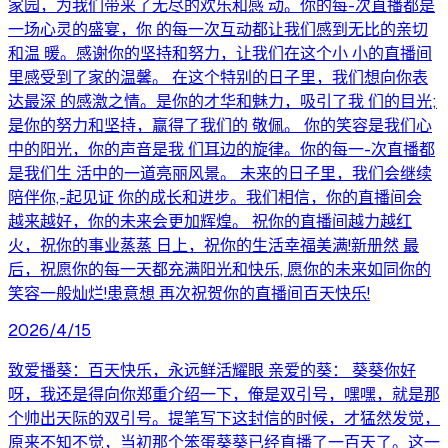
家园，为我们带来了无尽的欢乐和感 动。你的每-次直播都是
一场心灵的盛宴，你 的每一次互动都让我们感到无比的亲切
和温 暖。感谢你的坚持和努力，让我们在这个小 小的直播间
里感受到了家的温馨。 在这个特别的日子里，我们想向你表
达最深 的感激之情。是你的才华和魅力，吸引了我 们的目光;
是你的努力和坚持，赢得了我们的 敬佩。 你的笑容是我们心
中的阳光，你的声音是我 们耳边的旋律。你的每一-次直播都
是我们生 活中的一道亮丽风景。 未来的日子里，我们会继续
陪伴你,-起见证 你的成长和进步。我们相信，你的直播间会
越来越好，你的未来会更加辉煌。 祝你的直播间越力越红
火，祝你的事业蒸蒸 日上，祝你的生活幸福美满!新册然 最
后，祝愿你的每一天都充满阳光和快乐, 愿你的未来如同你的
笑容一般灿烂!患意想 再次祝贺你的直播间百天快乐!
2026/4/15
致爱播葵：百天快乐，永远鲜活耀眼 亲爱的葵： 葵葵你好
呀，我还是得向你郑重介绍一下，俺是双引号，嘿嘿，就是那
个帅出天际的双引号。提笔写下这封信的时候，才猛然发觉，
原来不知不觉，当初那个笨蛋葵葵已经直播了一百天了。这一