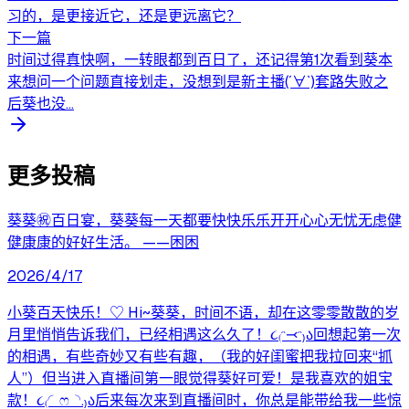
习的，是更接近它，还是更远离它？
下一篇
时间过得真快啊，一转眼都到百日了，还记得第1次看到葵本
来想问一个问题直接划走，没想到是新主播(´∀`)套路失败之
后葵也没...
更多投稿
葵葵㊗️百日宴，葵葵每一天都要快快乐乐开开心心无忧无虑健
健康康的好好生活。 ——困困
2026/4/17
小葵百天快乐！♡ Hi~葵葵，时间不语，却在这零零散散的岁
月里悄悄告诉我们，已经相遇这么久了！૮₍ᵔ⤙ᵔ₎ა回想起第一次
的相遇，有些奇妙又有些有趣，（我的好闺蜜把我拉回来“抓
人”）但当进入直播间第一眼觉得葵好可爱！是我喜欢的姐宝
款！૮₍◜ෆ◝.₎ა后来每次来到直播间时，你总是能带给我一些惊