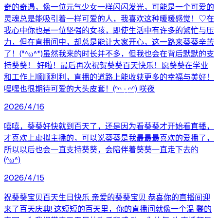
奇的奇遇，像一位元气少女一样闪闪发光，可能是一个可爱的
灵魂总是能吸引着一样可爱的人，我喜欢这种暖暖感觉！♡在
我心中你也是一位坚强的女孩，即使生活中有许多的繁忙与压
力，但在直播间中，却总是能让大家开心，这一路来葵葵辛苦
了！(*^ω^*)虽然我来的时长并不多，但我也会在背后默默的支
持葵葵！ 好啦！最后再次祝贺葵葵百天快乐！愿葵葵在学业
和工作上顺顺利利，直播的道路上能收获更多的幸福与美好！
嘿嘿也很期待可爱的大头皮套！(ᐢᴖ ·̫ ᴖᐢ) 咲夜
2026/4/16
嘻嘻，葵葵好快就到百天了，还是因为看葵葵才开始看直播，
才喜欢上虚拟主播的，可以说葵葵是我最最最喜欢的爱播了，
所以以后也会一直支持葵葵，会陪伴着葵葵一直走下去的
(^ω^)
2026/4/15
祝葵葵宝贝百天生日快乐 亲爱的葵葵宝贝 恭喜你的直播间迎
来了百天庆典! 这短短的百天里，你的直播间就像一个温 馨的