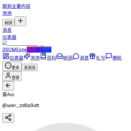
跳到主要内容
泡泡
树洞
消息
仪表盘
2SOMEone
2SOMEone
仪表盘
泡泡
百科
树洞
消息
礼兮
僚机
更多
发泡泡
登录
葵Aoi
@
user_zd6p9utt