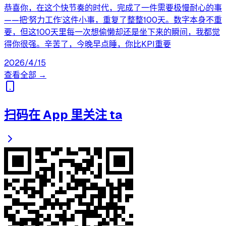
恭喜你，在这个快节奏的时代，完成了一件需要极慢耐心的事
——把‘努力工作’这件小事，重复了整整100天。数字本身不重
要，但这100天里每一次想偷懒却还是坐下来的瞬间，我都觉
得你很强。辛苦了，今晚早点睡，你比KPI重要
2026/4/15
查看全部 →
扫码在 App 里关注 ta