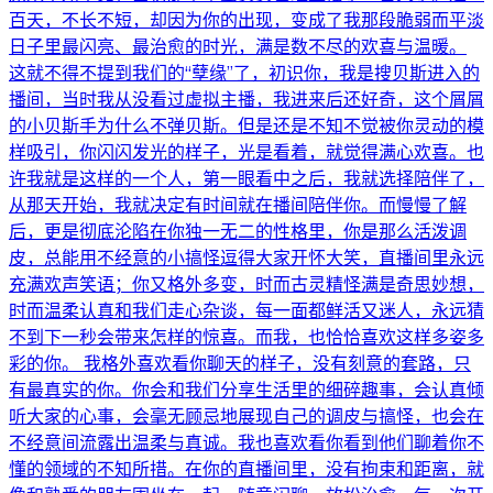
百天，不长不短，却因为你的出现，变成了我那段脆弱而平淡
日子里最闪亮、最治愈的时光，满是数不尽的欢喜与温暖。
这就不得不提到我们的“孽缘”了，初识你，我是搜贝斯进入的
播间，当时我从没看过虚拟主播，我进来后还好奇，这个屑屑
的小贝斯手为什么不弹贝斯。但是还是不知不觉被你灵动的模
样吸引，你闪闪发光的样子，光是看着，就觉得满心欢喜。也
许我就是这样的一个人，第一眼看中之后，我就选择陪伴了，
从那天开始，我就决定有时间就在播间陪伴你。而慢慢了解
后，更是彻底沦陷在你独一无二的性格里，你是那么活泼调
皮，总能用不经意的小搞怪逗得大家开怀大笑，直播间里永远
充满欢声笑语；你又格外多变，时而古灵精怪满是奇思妙想，
时而温柔认真和我们走心杂谈，每一面都鲜活又迷人，永远猜
不到下一秒会带来怎样的惊喜。而我，也恰恰喜欢这样多姿多
彩的你。 我格外喜欢看你聊天的样子，没有刻意的套路，只
有最真实的你。你会和我们分享生活里的细碎趣事，会认真倾
听大家的心事，会毫无顾忌地展现自己的调皮与搞怪，也会在
不经意间流露出温柔与真诚。我也喜欢看你看到他们聊着你不
懂的领域的不知所措。在你的直播间里，没有拘束和距离，就