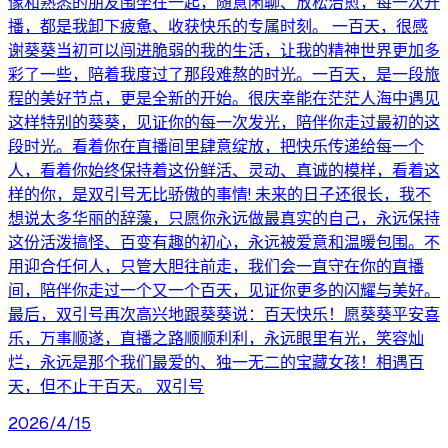
像和熟悉的朋友围坐在一起，随意闲聊、放松治愈，每一次开
播，都是我卸下疲惫、收获快乐的专属时刻。 一百天，很感
谢葵葵当初可以闯进脆弱的我的生活，让我的精神世界更加多
彩了一些，陪着我度过了那段难熬的时光。一百天，是一段旅
程的美好节点，更是全新的开始。很庆幸能在茫茫人海中遇见
这样特别的葵葵，见证你的每一次发光，陪伴你走过最初的这
段时光。看着你在直播间里肆意绽放，把快乐传递给每一个
人，看着你始终保持着这份鲜活、灵动、真诚的模样，看着这
样的你，是双引号无比骄傲的事情! 未来的日子还很长，我不
想说太多华丽的辞藻，只愿你永远做最真实的自己，永远保持
这份活泼搞怪、百变有趣的初心，永远被爱意和温暖包围。不
用迎合任何人，只管大胆往前走，我们会一直守在你的直播
间，陪伴你走过一个又一个百天，见证你更多的闪耀与美好。
最后，双引号再次高兴地跟葵葵说：百天快乐！愿葵葵平安喜
乐，万事顺遂，直播之路顺顺利利，永远眼里有光，笑容灿
烂，永远是那个我们最爱的、独一无二的宝藏女孩！相遇百
天，但不止于百天。 双引号
2026/4/15