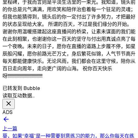
里程碑，于我而言则是平淡生活里的一束光。我知道，镜头前
的你总是元气满满，用欢笑和陪伴治愈着每一个驻足的灵魂；
但我也能猜得到，镜头后的你一定付出了许多努力，才把最好
的状态呈现给大家。 所谓的百天，不过是我们缘分的开始。
谢谢你用温暖搭建起这座直播间的桥梁，让素未谋面的我们能
在此刻相聚，也谢谢你这一百天的坚守与付出用真诚点亮了每
一个夜晚。未来的日子，愿你在直播的道路上步履不停，如星
辰般闪耀，愿你前路光芒万丈，身后繁花似锦，人气节节高升
每天都能健康快乐。无论风雨，我们都会在这里守候，陪你从
百日走向周年，走向更广阔的山海。 祝你百天快乐
呀!!!!!!!!!!!!!!!!!!!!!!!!!!!!!!!!!!!!!!
已转发到 Bubble
读取互动数据…
ADS
上一篇
葵，如果“幸福”是一种需要刻意练习的能力，那么你每天在练