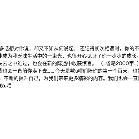
有很多话想对你说，却又不知从何说起。 还记得初次相遇时，你
能成为我乏味生活中的一束光，也很开心见证了你一步步的成长。
中难过，也会在新的际遇中收获惊喜。 （...省略2000字.
会一直陪你走下去... ... 今天是欸u喂们陪你的第一个百天
心，不断的提升自己，为我们带来更多精彩的内容。我们也会一直
欸u喂