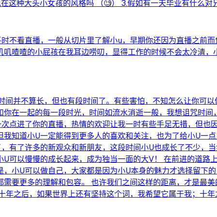
在这种大头小女孩的风格吗 （🧐） 3.假如有一天毕业有什么对兄
平时不看直播，一般从切片里了解小u，早期你还因为直播之前
叽叽喳喳的小屁孩在我耳边唠叨，显得工作的时候不会太冷清，
，时间并不算长，但也有段时间了。有些害怕，不知怎么让你可
和你在一起的每一段时光，时间如流水消逝一般，我想诅咒时间，
一次点进了你的直播，热情的欢迎让我一时有些手足无措，但也
但我知道小U一定能得到更多人的喜欢和关注，也为了给小U一
天了，有了许多的新观众和新朋友，这段时间小U也成长了不少，
U可以慢慢的成长起来，成为独当一面的大V！ 在前进的道路
是，小U可以做自己，大家都是因为小U本身的魅力才选择留下的
都需要更多的理解和包容。 也许我们之间这样的距离，才是最美
。十年之后，如果世界上还有坚持这个词，我希望它属于我；十年