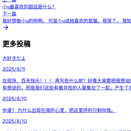
小u最喜欢的甜品是什么？
下一篇
我好想做​小u的狗啊。 可是小u说她喜欢的是猫，我哭了。 我
更多投稿
大好きだよ
2025/8/11
在现场，百天快乐！！！ 再写些什么呢？好像大家都把我想说
有想说的，而是我们这些有着共性的人聚集在了一起，产生了
2025/8/10
你谁？ 为什么出现在我的心里，把这里挤的只剩你我。
2025/8/10