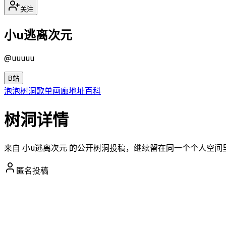
关注
小u逃离次元
@
uuuuu
B站
泡泡
树洞
歌单
画廊
地址
百科
树洞详情
来自 小u逃离次元 的公开树洞投稿，继续留在同一个个人空间
匿名投稿