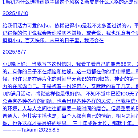
1.当初为什么选择虚拟主播这个风格 2.新皮是什么风格的还是现
2025/8/10
给我们活力可爱的小u，依稀记得小u是我不太多画过饼的v，
记得你的信里说我会听你唠叨不嫌烦，或者说，我也乐意有个
摸摸小u，百天快乐，未来的日子里，我还会在
2025/8/7
小U晚上好： 当我写下这封信时，我看了看自己的船票88天
的，有你的日子不在烦恼和枯燥，这一切都在你的手中掌握。
候，也许只是在碎片化的时间里无意识的在刷B站，神奇的第
力的在展露自己。于是抱着一份好奇心，又默默的看了几天，
U的满月活动，感觉这样也是很好的。 不知不觉中已经100
总会有各种各样的问题，也会出现各种各样的风波，但我相信小
的环境，人与人之间往往都需要一段时间的磨合。但最重要的
普通人，但其实主播也是，每个人都有自己的情绪，相互之间
你，也许这样才是最好的结果。 三十年或许太长，那就十年
————Takami 2025.8.5