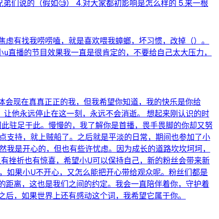
弟们说的（假如🧐） 4.对大家都初影响是怎么样的 5.来一根
而焦虑有找我唠唠嗑，就是喜欢喂我蟑螂，坏习惯，改掉（）。
小u直播的节目效果我一直是很肯定的，不要给自己太大压力，
以体会现在真真正正的我，但我希望你知道，我的快乐是你给
让他永远停止在这一刻，永远不会消逝。 想起来刚认识的时
因此驻足于此。慢慢的，我了解你是首播，畏手畏脚的你却又努
点点支持，就上贼船了。之后就是平淡的日常，期间也参加了小
当然我是开心的，但也有些许忧虑。因为成长的道路坎坎坷坷，
上有挫折也有惊喜，希望小U可以保持自己，新的粉丝会带来新
，如果小U不开心，又怎么能把开心带给观众呢。粉丝们都是
的距离，这也是我们之间的约定。我会一直陪伴着你，守护着
之后，如果世界上还有感动这个词，我希望它属于你。