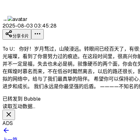
→
2025-08-03 03:45:28
分享卡片
To U： 你好！岁月骛过，山陵浸远。转眼间已经百天了，
光璀璨，看到了你曾努力过的痕迹。在这段时间里，很高兴你
并不一定是福，失去也未必是祸，就像硬币的两个面，你会在失去之
在辉煌时慕名而来，不在低谷时黯然离去，以后的路还很长，我也
拟的网络中，给与了我们最真挚的陪伴。 希望你可以保持初
进步和成长。 我们永远是你最坚强的后盾。 ————不知名的
已转发到 Bubble
读取互动数据…
ADS
上一篇