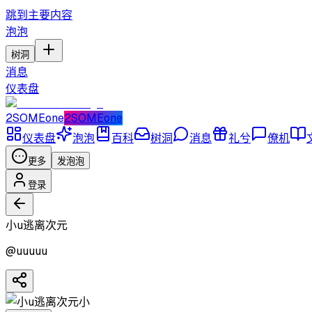
跳到主要内容
泡泡
树洞
消息
仪表盘
2SOMEone
2SOMEone
仪表盘
泡泡
百科
树洞
消息
礼兮
僚机
更多
发泡泡
登录
小u逃离次元
@
uuuuu
小