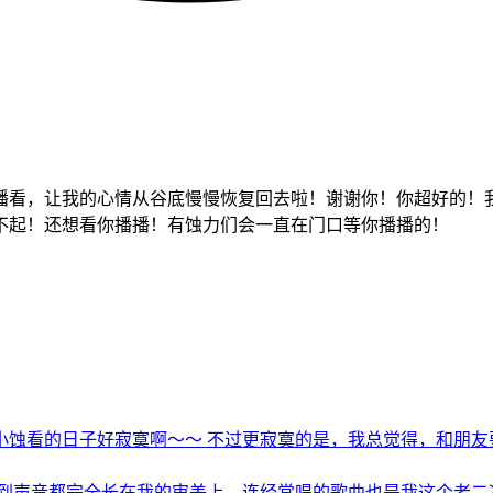
播看，让我的心情从谷底慢慢恢复回去啦！谢谢你！你超好的！
不起！还想看你播播！有蚀力们会一直在门口等你播播的！
蚀看的日子好寂寞啊～～ 不过更寂寞的是，我总觉得，和朋友要有
到声音都完全长在我的审美上，连经常唱的歌曲也是我这个老二次元