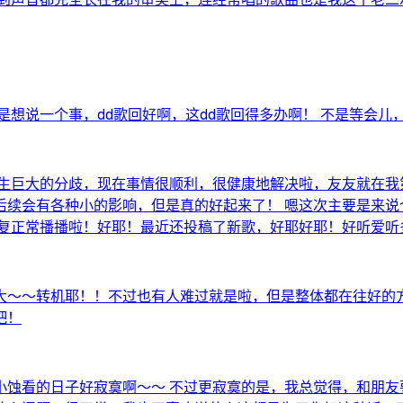
是想说一个事，dd歌回好啊，这dd歌回得多办啊！ 不是等会儿
发生巨大的分歧，现在事情很顺利，很健康地解决啦，友友就在我
后续会有各种小的影响，但是真的好起来了！ 嗯这次主要是来说
正常播播啦！好耶！最近还投稿了新歌，好耶好耶！好听爱听多投！
大～～转机耶！！不过也有人难过就是啦，但是整体都在往好的方
吧！
小蚀看的日子好寂寞啊～～ 不过更寂寞的是，我总觉得，和朋友