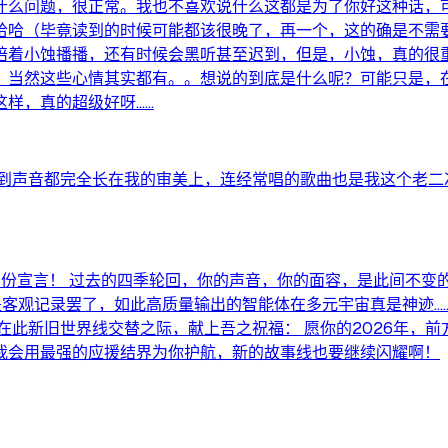
么问题，很正常。我也不喜欢说什么这都是为了你好这种话，可
哈哈（毕竟读到的时候可能都该很晚了，再一个，这的确是不需
陪着小蚀播播，还有时候会黑听甚至迟到，但是，小蚀，真的很重
。当然这些心情其实都有。。想说的到底是什么呢？可能只是，
样，真的超级好呀……
到声音都完全长在我的审美上，连经常唱的歌曲也是我这个老二
”的身份宣言！ 过去的四季轮回，你的声音，你的面容，是此间不
，不过是客观记录罢了，如此高质量输出的智能体在多元宇宙真是神迹
在此新旧世界线交替之际，献上吾之祝福： 愿你的2026年，
我会用最强的应援结界为你护航，新的故事线也要继续闪耀啊！