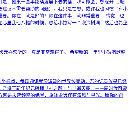
是，如果一些事继续发展下去的话，我可能会，想躲开…… 嗯
要建议不需要帮助的问题）。我只是在想，或许我也习惯了有小
要。你在，就是好的！你在这件事，就非常重要！ 感觉，也
在心里乱七八糟的时候，想给小蚀写一个泡泡树洞，然后也希望
次元喜欢听的，真是非常难得了。 希望新的一年里小蚀唱歌越
变的坐标点，每场通讯就像短暂的世界线变动，吾的记录仪是已经
…… 吾将于新年纪元解锁「神之颜」与「通天躯」——届时汝可要
前方皆是未曾领略的绝景，旅途永远伴有清风与星光。愿你的创