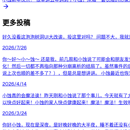
更多投稿
好久没看这泡泡树洞UI大改诶，投这里对吗？ 问题不大，我就
2026/7/26
你～好～小～蚀～ 还是我，前几周和小蚀说了可能会和朋友
化！然后一切都不再指向那种分崩离析的结局了。虽然事件的
说上次也顺的差不多了？），但是总是想讲讲。 小蚀最近也恢复
2026/4/14
小蚀真的会魔法诶！昨天刚和小蚀说了那个事儿，今天就有了
以快点好起来！小蚀的家人快点健康起来！魔法！魔法！生效
2026/3/24
你好小蚀，现在是深夜，是好晚好晚的大半夜，睡不着还没有