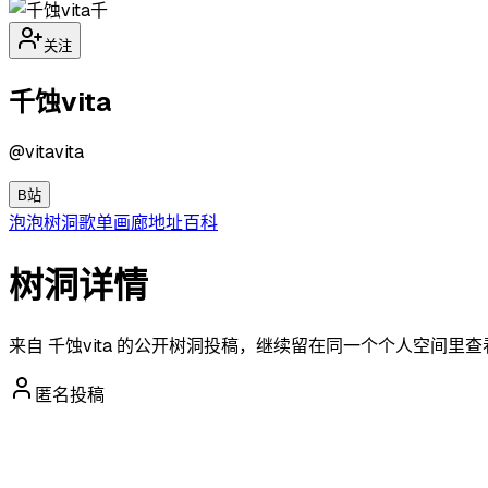
千
关注
千蚀vita
@
vitavita
B站
泡泡
树洞
歌单
画廊
地址
百科
树洞详情
来自 千蚀vita 的公开树洞投稿，继续留在同一个个人空间里
匿名投稿