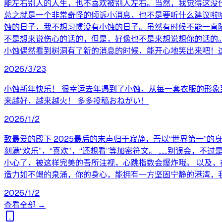
能左右别人的人生，也不喜欢被别人左右。当然，我觉得这没什
总之就是一个非常奇怪的倾诉小消息，也不是要听什么建议啦
蚀的日子，我不想习惯没有小蚀的日子。虽然有时候不能一直
不是想来说伤心的话的，但是，好像也不是来想说想你的话的
小蚀偶然看到树洞有了新的消息的时候，能开心地笑出来吧！这
2026/3/23
小蚀新年快乐！ 很幸运去年遇到了小蚀，从每一套衣服的形象
来越好，越来越火！ 多多投稿おねがい！
2026/1/2
致最爱的殿下 2025最后的末声归于寂静，吾以“世界第一
刻满“欢乐”，“喜欢”，“还想看”等加密符文。 ……别误会
小心了，被这样完美的吾所注视，心跳指数会爆炸哦。 以及，
造力如不竭的泉涌，你的身心，能拥有一方坚固宁静的港湾，
2026/1/2
查看全部 →