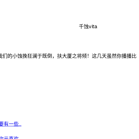
千蚀vita
我们的小蚀挽狂澜于既倒，扶大厦之将倾！这几天虽然你播播比
一些...
喜欢...