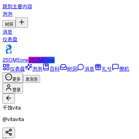
跳到主要内容
泡泡
树洞
消息
仪表盘
2SOMEone
2SOMEone
仪表盘
泡泡
百科
树洞
消息
礼兮
僚机
更多
发泡泡
登录
千蚀vita
@
vitavita