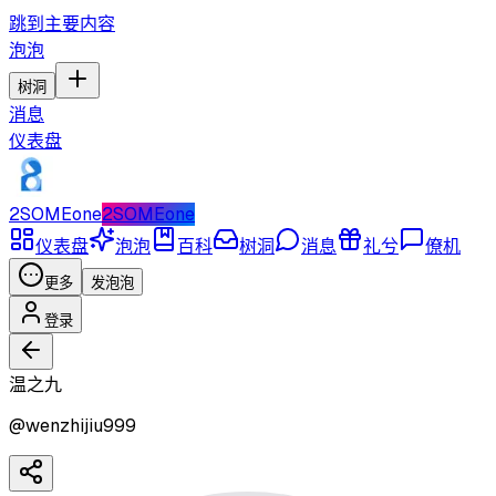
跳到主要内容
泡泡
树洞
消息
仪表盘
2SOMEone
2SOMEone
仪表盘
泡泡
百科
树洞
消息
礼兮
僚机
更多
发泡泡
登录
温之九
@
wenzhijiu999