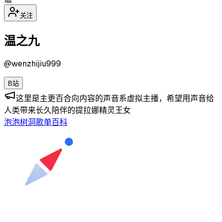
关注
温之九
@
wenzhijiu999
B站
这里是主更百合向内容的声音系虚拟主播，希望用声音给
人类带来长久陪伴的提拉娜精灵王女
泡泡
树洞
歌单
百科