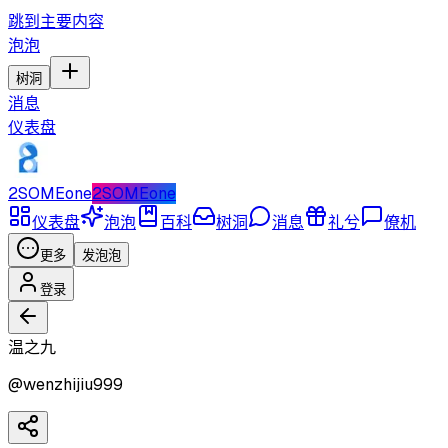
跳到主要内容
泡泡
树洞
消息
仪表盘
2SOMEone
2SOMEone
仪表盘
泡泡
百科
树洞
消息
礼兮
僚机
更多
发泡泡
登录
温之九
@
wenzhijiu999