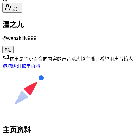
关注
温之九
@
wenzhijiu999
B站
这里是主更百合向内容的声音系虚拟主播，希望用声音给人
泡泡
树洞
歌单
百科
主页资料