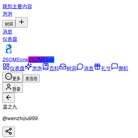
跳到主要内容
泡泡
树洞
消息
仪表盘
2SOMEone
2SOMEone
仪表盘
泡泡
百科
树洞
消息
礼兮
僚机
更多
发泡泡
登录
温之九
@
wenzhijiu999