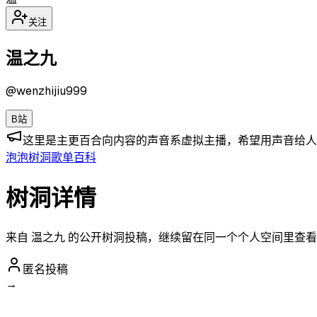
关注
温之九
@
wenzhijiu999
B站
这里是主更百合向内容的声音系虚拟主播，希望用声音给人
泡泡
树洞
歌单
百科
树洞详情
来自 温之九 的公开树洞投稿，继续留在同一个个人空间里查
匿名投稿
→