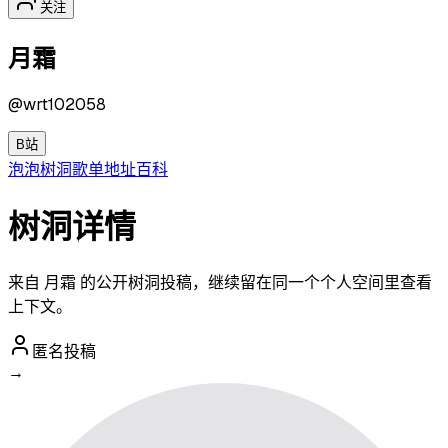
关注
月霜
@
wrt102058
B站
泡泡
树洞
歌单
地址
百科
树洞详情
来自 月霜 的公开树洞投稿，继续留在同一个个人空间里查看
上下文。
匿名投稿
→