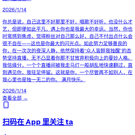
2026/1/14
你总是说，自己这里不好那里不好，唱歌不好听，也没什么才
艺，但即便如此平凡，遇上你也是我最大的幸运。当然，你也
时常感到焦虑，觉得粉丝对自己那么好，自己不付出点什么会
很不自在——这也是你最大的闪光点。如此努力足够善良的
你，在一次次的夜深人静，依然保持着“众人皆醉我独醒”的态
势坚持直播，无不凸显着你那不甘放弃积极向上的曼妙人格。
我信缘分，一个个直播间被我走马灯一般胡乱地快速翻过，直
到遇见你，我驻足停留。这就是你，一个尽管再不如别人，在
我心里也是独一无二的你。 满月快乐。
2026/1/14
查看全部 →
扫码在 App 里关注 ta