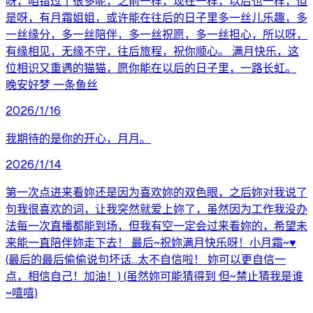
呀，咱错过了很多呢，之前一样，现在一样，以后也一样，但
是呀，有月霜姐姐，或许能在往后的日子里多一丝儿乐趣，多
一丝缘分，多一丝陪伴，多一丝祝愿，多一丝担心，所以呀，
有缘相见，无缘不守，往后旅程，祝你顺心。 满月快乐，这
位相识又重遇的猫猫，愿你能在以后的日子里，一路长虹。
晚安好梦 一条鱼丝
2026/1/16
我期待的是你的开心，月月。
2026/1/14
第一次点进来看妳还是因为喜欢妳的双色眼，之后妳对我说了
句我很喜欢的词，让我突然就爱上妳了，虽然因为工作我没办
法每一次直播都能到场，但我有空一定会过来看妳的，希望未
来能一直陪伴妳走下去！ 最后~祝妳满月快乐呀！小月霜~♥️
(最后的最后偷偷说句坏话...太不自信啦！ 妳可以更自信一
点，相信自己！加油！) (虽然妳可能猜得到 但~禁止猜我是谁
~嘻嘻)