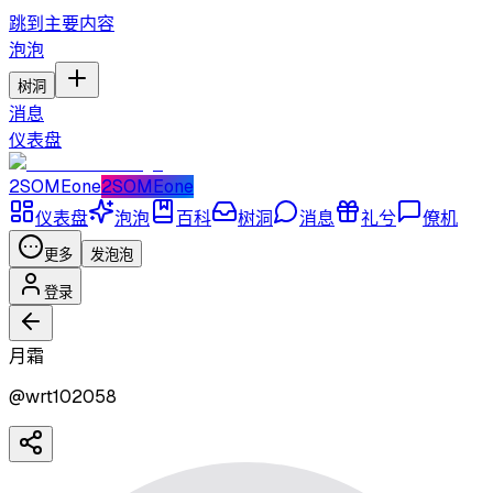
跳到主要内容
泡泡
树洞
消息
仪表盘
2SOMEone
2SOMEone
仪表盘
泡泡
百科
树洞
消息
礼兮
僚机
更多
发泡泡
登录
月霜
@
wrt102058