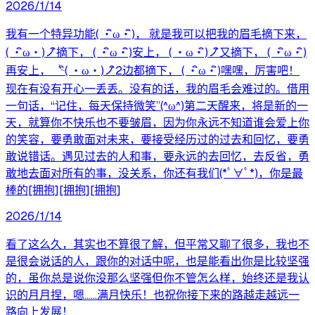
2026/1/14
我有一个特异功能( ・ิω・ิ)， 就是我可以把我的眉毛摘下来，
( ・ิω・)ノิ摘下， ( ・ิω・ิ)安上， ( ・ω・ิ)ノิ又摘下， ( ・ิω・ิ)
再安上， ╰ิ( ・ω・)ノิ2边都摘下， ( ・ิω・ิ)嘿嘿，厉害吧！
现在有没有开心一丢丢。没有的话，我的眉毛会难过的。借用
一句话，“记住，每天保持微笑”(^ω^)第二天醒来，将是新的一
天，就算你不快乐也不要皱眉，因为你永远不知道谁会爱上你
的笑容，要勇敢面对未来，要接受经历过的过去和回忆，要勇
敢说错话。遇见过去的人和事，要永远的去回忆，去反省，勇
敢地去面对所有的事，没关系，你还有我们(*ﾟ∀ﾟ*)，你是最
棒的[拥抱][拥抱][拥抱]​
2026/1/14
看了这么久，其实也不算很了解，但平常又聊了很多，我也不
是很会说话的人，跟你的对话中呢，也是能看出你是比较坚强
的，虽你总是说你没那么坚强但你不管怎么样，始终还是我认
识的月月捏，嗯……满月快乐！也祝你接下来的路越走越远一
路向上发展！