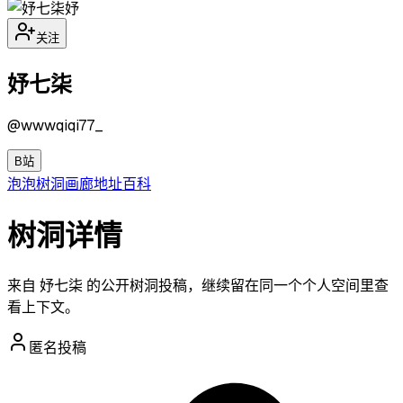
妤
关注
妤七柒
@
wwwqiqi77_
B站
泡泡
树洞
画廊
地址
百科
树洞详情
来自 妤七柒 的公开树洞投稿，继续留在同一个个人空间里查
看上下文。
匿名投稿