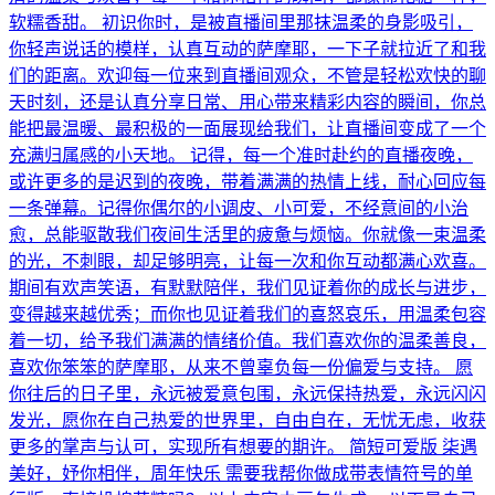
软糯香甜。 初识你时，是被直播间里那抹温柔的身影吸引，
你轻声说话的模样，认真互动的萨摩耶，一下子就拉近了和我
们的距离。欢迎每一位来到直播间观众，不管是轻松欢快的聊
天时刻，还是认真分享日常、用心带来精彩内容的瞬间，你总
能把最温暖、最积极的一面展现给我们，让直播间变成了一个
充满归属感的小天地。 记得，每一个准时赴约的直播夜晚，
或许更多的是迟到的夜晚，带着满满的热情上线，耐心回应每
一条弹幕。记得你偶尔的小调皮、小可爱，不经意间的小治
愈，总能驱散我们夜间生活里的疲惫与烦恼。你就像一束温柔
的光，不刺眼，却足够明亮，让每一次和你互动都满心欢喜。
期间有欢声笑语，有默默陪伴，我们见证着你的成长与进步，
变得越来越优秀；而你也见证着我们的喜怒哀乐，用温柔包容
着一切，给予我们满满的情绪价值。我们喜欢你的温柔善良，
喜欢你笨笨的萨摩耶，从来不曾辜负每一份偏爱与支持。 愿
你往后的日子里，永远被爱意包围，永远保持热爱，永远闪闪
发光，愿你在自己热爱的世界里，自由自在，无忧无虑，收获
更多的掌声与认可，实现所有想要的期许。 简短可爱版 柒遇
美好，妤你相伴，周年快乐 需要我帮你做成带表情符号的单