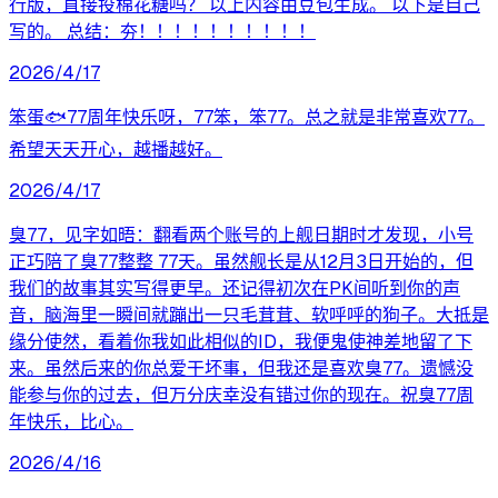
行版，直接投棉花糖吗？ 以上内容由豆包生成。 以下是自己
写的。 总结：夯！！！！！！！！！！
2026/4/17
笨蛋🐟77周年快乐呀，77笨，笨77。总之就是非常喜欢77。
希望天天开心，越播越好。
2026/4/17
臭77，见字如晤： ​翻看两个账号的上舰日期时才发现，小号
正巧陪了臭77整整 77天。 ​虽然舰长是从12月3日开始的，但
我们的故事其实写得更早。还记得初次在PK间听到你的声
音，脑海里一瞬间就蹦出一只毛茸茸、软呼呼的狗子。大抵是
缘分使然，看着你我如此相似的ID，我便鬼使神差地留了下
来。 ​虽然后来的你总爱干坏事，但我还是喜欢臭77。遗憾没
能参与你的过去，但万分庆幸没有错过你的现在。 ​祝臭77周
年快乐，比心。
2026/4/16