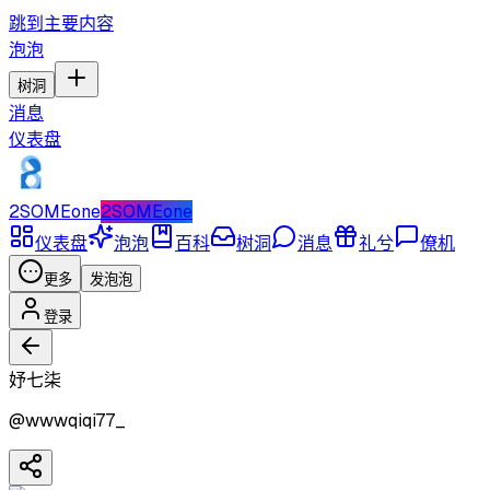
跳到主要内容
泡泡
树洞
消息
仪表盘
2SOMEone
2SOMEone
仪表盘
泡泡
百科
树洞
消息
礼兮
僚机
更多
发泡泡
登录
妤七柒
@
wwwqiqi77_