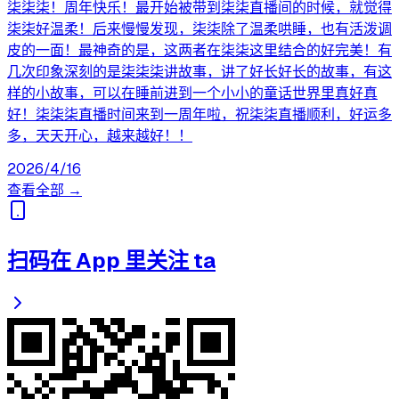
柒柒柒！周年快乐！最开始被带到柒柒直播间的时候，就觉得
柒柒好温柔！后来慢慢发现，柒柒除了温柔哄睡，也有活泼调
皮的一面！最神奇的是，这两者在柒柒这里结合的好完美！有
几次印象深刻的是柒柒柒讲故事，讲了好长好长的故事，有这
样的小故事，可以在睡前进到一个小小的童话世界里真好真
好！柒柒柒直播时间来到一周年啦，祝柒柒直播顺利，好运多
多，天天开心，越来越好！！
2026/4/16
查看全部 →
扫码在 App 里关注 ta