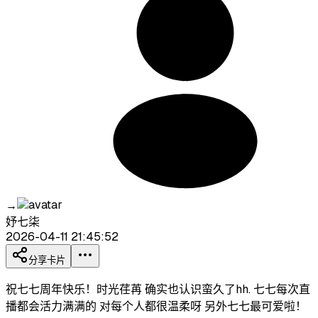
→
妤七柒
2026-04-11 21:45:52
分享卡片
祝七七周年快乐！时光荏苒 确实也认识蛮久了hh. 七七每次直
播都会活力满满的 对每个人都很温柔呀 另外七七最可爱啦！