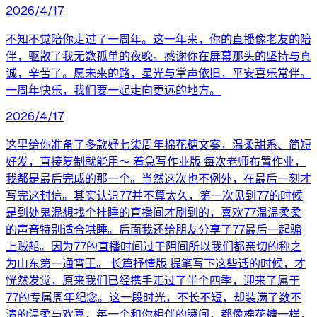
2026/4/17
不知不觉陪你走过了一周年。这一年来，你的直播像老友的陪
伴，驱散了我无数孤单的夜晚。感谢你在屏幕那头的坚持与真
诚，辛苦了。愿未来的路，星光与掌声依旧，平安喜乐常伴。
一周年快乐，我们要一起走向更远的地方。
2026/4/17
这里给你准备了多款妤七柒周年棉花糖文案，温柔甜系、简短
好发，直接复制就能用～ 着急写作业版 每次老师布置作业，
我都是最后完成的那一个。当然这次也不例外，在最后一刻才
写完这封信。其实认识77并不算太久，第一次见到77的时候
是到处鬼混想找个挂睡的直播间才刷到的，喜欢77温温柔柔
的声音特别适合哄睡。后面我还给朋友分享了77最后一起骗
上贼船。因为77的直播时间过于阴间所以我们都亲切的称之
为山东第一通宵王。 长篇抒情版 提笔写下这些话的时候，才
恍然发觉，原来我们已经携手走过了半个四季，迎来了属于
77的专属周年纪念。这一段时光，不长不短，却装满了数不
清的温柔与欢喜，每一个和你相伴的瞬间，都像棉花糖一样，