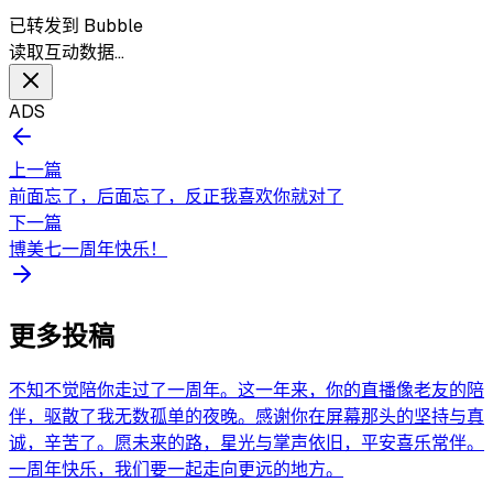
已转发到 Bubble
读取互动数据…
ADS
上一篇
前面忘了，后面忘了，反正我喜欢你就对了
下一篇
博美七一周年快乐！
更多投稿
不知不觉陪你走过了一周年。这一年来，你的直播像老友的陪
伴，驱散了我无数孤单的夜晚。感谢你在屏幕那头的坚持与真
诚，辛苦了。愿未来的路，星光与掌声依旧，平安喜乐常伴。
一周年快乐，我们要一起走向更远的地方。