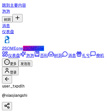
跳到主要内容
泡泡
树洞
消息
仪表盘
2SOMEone
2SOMEone
仪表盘
泡泡
百科
树洞
消息
礼兮
僚机
更多
发泡泡
登录
user_txpdlh
@
xiaojiangshi