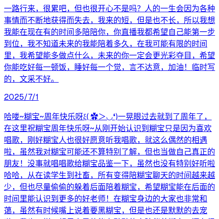
一路行来，很累吧，但也很开心不是吗？人的一生会因为各种
事情而不断地获得而失去，我来的短，但是也不长，所以我想
我能在现在有的时间多陪陪你，你直播我都希望自己能第一步
到位，我不知道未来的我能陪着多久，在我可能有限的时间
里，我希望能多做点什么，未来的你一定会更光彩夺目，希望
你能吃好每一顿饭，睡好每一个觉，言不达意，加油！临时写
的，文采不好。
2025/7/1
哈喽~糊宝~周年快乐呀ξ( ✿＞◡❛)一晃眼过去就到了周年了，
在这里祝糊宝周年快乐呀~从刚开始认识到糊宝只是因为喜欢
唱歌，刚好糊宝人也很好愿意听我唱歌，就这么偶然的相遇
啦，虽然我对糊宝可能还不算特别了解，但也当做自己真正的
朋友！没事就唱唱歌给糊宝品鉴一下，虽然也没有特别好听啦
哈哈，从在读学生到社畜，所有变得陪糊宝聊天的时间越来越
少，但也尽量偷偷的躲着后面陪着糊宝，希望糊宝能在后面的
时间里能认识到更多的好老师！在糊宝身边的大家也非常和
蔼，虽然有时候嘴上说着要黑糊宝，但是也还是默默的去宠