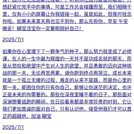
想赶紧忙完手中的事情，可是工作总会接踵而至，我们相隔千
里，仅有小小的屏幕让你我链接一起，虽是如此，但我可挂念
你啦。如果未来某天再也见不到你，那么先祝你，早安 午安
晚安！糊宝活宝你一定要照顾好自己！
2025/7/1
如果你在心里埋下了一颗争气的种子，那么努力就变成了必修
课，在人的一生中最为辉煌的一天并不是功成名就的那天，而
是从悲叹和绝望中产生对人生的欲望，并且勇敢的迈向这种挑
战的那一天，无论再苦再累，请你跑到终点再哭泣，成长本来
就是一个孤立无援的过程，难走的从来不是路，而是你心里的
那一关，能困住你的只有你自己，能够让你迷茫的决定，也许
正是未来的你需要的。那些在深夜里睡不着的日子，那些面对
深渊想要逃跑的瞬间，在日后看来都是非常珍贵的时刻，它让
我们更加真诚的面对自己，只有认识他，接受他我们才可以真
正的超越他，加油 糊宝
2025/7/1