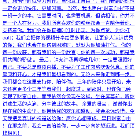
息，想创作时就全力创作。当你真正自由了，我们看到的你也
一定会更加快乐、更加闪耀。 当然，我也明白“财富自由”不是
一朝一夕的事。它需要时间，也需要机遇。但请相信，你并不
是一个人在努力。我们所有喜欢你的粉丝都会一直陪伴着你、
支持着你。我们会在你直播时准时出现，为你点赞、为你打
call；我们会把你的视频分享给更多朋友，让更多人认识优秀
的你；我们也会在你遇到困难时，默默为你加油打气。 你的
每一份收获，都有我们的一份欣喜；你的每一次成功，都是我
们共同的骄傲 。 最后，请允许我再啰嗦几句：一定要照顾好
自己。不要总是熬夜直播，不要为了工作忽略吃饭休息。你的
健康和开心，才是我们最想看到的。无论未来你走到哪一步，
我们都会在这里支持你、陪伴你。 三年的陪伴只是开始，未
来还有更多个三年等着我们一起度过 。到那时，也许你已经
实现了财富自由，而我依然会像现在这样，坐在屏幕前，听你
讲述生活的点滴、分享彼此的故事。 亲爱的暖宝 ，谢谢你出
现在我的生命里。你带给我的欢乐和感动，我会永远珍惜。今
天我把最真诚的祝福送给你：愿你 心想事成，早日财富自由
！在那之前，我会一直陪着你，一步一步向梦想迈进。我们顶
峰相见！