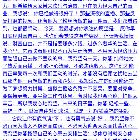
力。你希望给大家带来欢乐与治愈，也在努力经营自己的事
业。我想说： 你已经做得很好了 ！那些深夜的直播、那些反
复打磨的视频，还有你为了粉丝所做的每一件事，我们都看得
到，也都很感动。 今天，我最想对你表达的愿望是： 愿你早
日实现财富自由 。也许你会觉得这有些突然，但请听我慢慢
说。财富自由，并不是指要赚多少钱、过多么奢华的生活。在
我心里，它意味着你可以不再为生计所累，不用因为经济压力
而勉强自己去做不喜欢的事。我希望有一天，你能 纯粹地为
了热爱而直播 ，不必担心流量、不必焦虑收入。这样你才能
真正享受每一次和我们互动的时光，才能没有后顾之忧地去尝
试那些你一直想做的创意和企划。 我知道现在的你可能还在
为了梦想努力拼搏。虚拟主播这条路并不容易，要面对竞争、
要保持更新、要平衡工作与休息。有时候我也会心疼，怕你太
辛苦。所以我衷心地希望，未来的日子里，你能 轻松一些、
幸福一些 。财富自由对你来说，就是一把解锁幸福的钥匙
——它能让你有底气说“不”，也有勇气去说“好”。我希望你不
必再因为收入不稳定而焦虑，不必因为迎合大众而违背初心。
我希望你能按照自己的心意去安排生活：想休息时就安心休