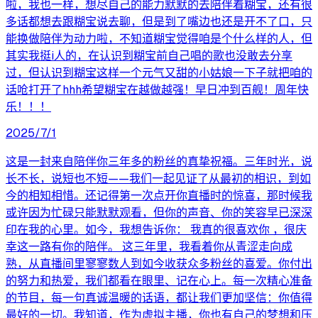
啦，我也一样，想尽自己的能力默默的去陪伴着糊宝，还有很
多话都想去跟糊宝说去聊，但是到了嘴边也还是开不了口，只
能换做陪伴为动力啦，不知道糊宝觉得咱是个什么样的人，但
其实我挺i人的，在认识到糊宝前自己唱的歌也没敢去分享
过，但认识到糊宝这样一个元气又甜的小姑娘一下子就把咱的
话呛打开了hhh希望糊宝在越做越强！早日冲到百舰！周年快
乐！！！
2025/7/1
这是一封来自陪伴你三年多的粉丝的真挚祝福。三年时光，说
长不长，说短也不短——我们一起见证了从最初的相识，到如
今的相知相惜。还记得第一次点开你直播时的惊喜，那时候我
或许因为忙碌只能默默观看，但你的声音、你的笑容早已深深
印在我的心里。如今，我想告诉你： 我真的很喜欢你 ，很庆
幸这一路有你的陪伴。 这三年里，我看着你从青涩走向成
熟，从直播间里寥寥数人到如今收获众多粉丝的喜爱。你付出
的努力和热爱，我们都看在眼里、记在心上。每一次精心准备
的节目，每一句真诚温暖的话语，都让我们更加坚信：你值得
最好的一切。我知道，作为虚拟主播，你也有自己的梦想和压