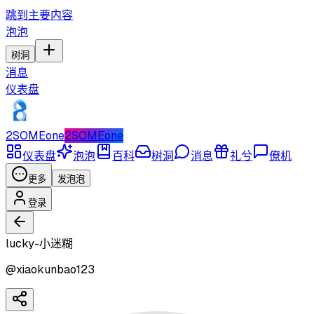
跳到主要内容
泡泡
树洞
消息
仪表盘
2SOMEone
2SOMEone
仪表盘
泡泡
百科
树洞
消息
礼兮
僚机
更多
发泡泡
登录
lucky-小迷糊
@
xiaokunbao123