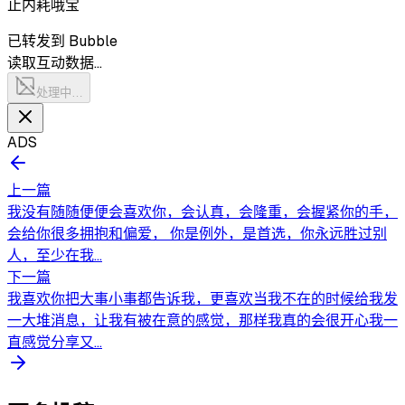
止内耗哦宝
已转发到 Bubble
读取互动数据…
处理中…
ADS
上一篇
我没有随随便便会喜欢你，会认真，会隆重，会握紧你的手，
会给你很多拥抱和偏爱， 你是例外，是首选，你永远胜过别
人，至少在我...
下一篇
我喜欢你把大事小事都告诉我，更喜欢当我不在的时候给我发
一大堆消息，让我有被在意的感觉，那样我真的会很开心我一
直感觉分享又...