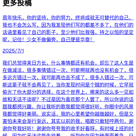
更多投稿
周年快乐，你的坚持，你的努力，终将成就无可替代的自己，
我也不会怎么写，因为我发现他们写的都差不多了，在他们的
话语里看见了自己的影子，至少他们比我强，持之以恒的坚定
呢，记住！少女不做偏旁，自己便是华章！
2025/7/1
我们总觉得来日方长，什么事情都还有机会，却忘了这人生是
在做减法，很多事情错过一次，可能啊就再也没有机会了，很
多远方错过一次，就可能再也去不成了，很多人错过一次，可
能这辈子就不会再见了，当你发现时间是个贼的时候，它早就
偷光了你大部分的选择，在这个世界上，哪来的这么多一见如
故和无话不谈呢？不过是因为喜欢那个人罢了，所以你说的话
题我都感兴趣，你让我听的歌我都觉得很好听，你眼中的风景
我都觉得好美丽。说实话，我的心里希望你越做越好，但是又
害怕未来会渐行渐远，其实以前的我，唱歌只敢轻哼两句，谢
谢你夸我好听！谢谢你夸夸我的收手好看呀，有时候上班的时
候，因为忙无法这能先挂着，，听到你在因为破蛋而着急，只