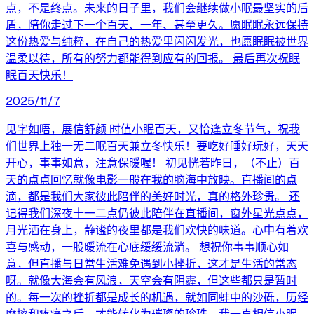
点，不是终点。未来的日子里，我们会继续做小眠最坚实的后
盾，陪你走过下一个百天、一年、甚至更久。愿眠眠永远保持
这份热爱与纯粹，在自己的热爱里闪闪发光，也愿眠眠被世界
温柔以待，所有的努力都能得到应有的回报。 最后再次祝眠
眠百天快乐！
2025/11/7
见字如晤，展信舒颜 时值小眠百天，又恰逢立冬节气，祝我
们世界上独一无二眠百天兼立冬快乐！要吃好睡好玩好，天天
开心，事事如意，注意保暖喔！ 初见恍若昨日，（不止）百
天的点点回忆就像电影一般在我的脑海中放映。直播间的点
滴，都是我们大家彼此陪伴的美好时光，真的格外珍贵。 还
记得我们深夜十一二点仍彼此陪伴在直播间，窗外星光点点，
月光洒在身上，静谧的夜里都是我们欢快的味道。心中有着欢
喜与感动，一股暖流在心底缓缓流淌。 想祝你事事顺心如
意，但直播与日常生活难免遇到小挫折，这才是生活的常态
呀。就像大海会有风浪，天空会有阴霾，但这些都只是暂时
的。每一次的挫折都是成长的机遇，就如同蚌中的沙砾，历经