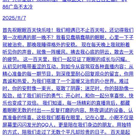
86广岛不太冷
2025/11/7
首先祝眠眠百天快乐哇！我们相遇已不止百天啦，还记得我们
第一次相遇的那一晚不？我看见蠢萌蠢萌的眠眠，心里一下子
就被治愈，那晚我睡得格外的安稳。 现在每天晚上我就盼着
听见你的声音，就像一阵暖风，拂去我心底的阴云，散去一天
的疲劳。 这一百天里，我们一起见证了眠眠的成长与闪耀。
从初见时略带羞涩的互动，到如今从容驾驭各种直播内容；从
精心准备的每一期节目，到深夜里耐心回复观众的留言，你用
真诚和热爱，为我们搭建了一个温暖又治愈的小世界。难过
时，你的安慰像一束光，驱散了阴霾；迷茫时，你的鼓励像一
股劲，给了我们前行的勇气；开心时，和你一起分享喜悦，快
乐也变成了双倍。 我们知道，每一场精彩的直播背后，都藏
着眠眠无数的付出——反复打磨的内容、熬夜调试的设备、认
真准备的惊喜，这些我们都看在眼里，记在心里。小眠不仅是
屏幕里闪闪发光的QQ人，更是陪在我们身边的朋友，用独特
的方式，陪我们走过了无数个平凡却珍贵的日子。 百天是起