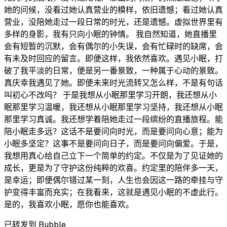
她的问候，没看过她认真营业的模样，依旧遗憾；看过她认真
营业，没陪她走过一段日常的时光，还是遗憾。虚拟世界里有
多样的身影，我有只向小眠的钟情。 我自然知道，她直播里
会有短暂的沉默，会有偶尔的小失误，会有忙碌时的缺席，会
有未及时回应的留言。即便这样，我依然喜欢。遇见小眠，打
破了我平淡的日常，便是另一番景致，一种属于心动的景致。
真庆幸我遇见了她。即便未来时光流转又怎么样，不是有句话
叫初心不改吗？ 于是我想从小眠那里学习开朗，我还想从小
眠那里学习温暖，我还想从小眠那里学习坚持，我还想从小眠
那里学习真诚。我还想学着陪她走过一段缤纷的直播旅程。能
陪小眠走多远？这话不是要问向时光，而是要问向心意；能为
小眠多坚定？这事不是要问向日子，而是要问向偏爱。于是，
我想用真心给自己立下一个简单的约定。不仅是为了见证她的
成长，更是为了守护这份纯粹的欢喜。约定里的陪伴多一天，
是幸运；即便偶尔错过某一刻，人生也会因这一路的牵挂与守
护变得丰富而充实；在我看来，这就是遇见小眠的不虚此行。
是的，我喜欢小眠，愿你也能喜欢。
已转发到 Bubble