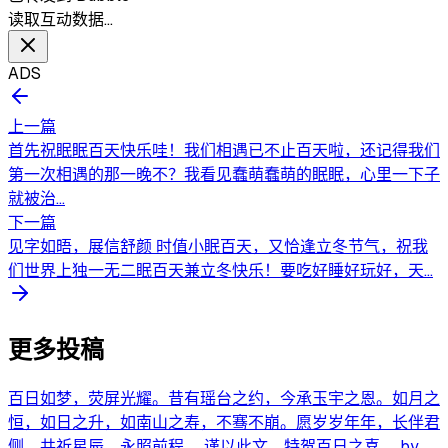
读取互动数据…
ADS
上一篇
首先祝眠眠百天快乐哇！我们相遇已不止百天啦，还记得我们
第一次相遇的那一晚不？我看见蠢萌蠢萌的眠眠，心里一下子
就被治...
下一篇
见字如晤，展信舒颜 时值小眠百天，又恰逢立冬节气，祝我
们世界上独一无二眠百天兼立冬快乐！要吃好睡好玩好，天...
更多投稿
百日如梦，荧屏光耀。昔有瑶台之约，今承玉宇之恩。如月之
恒，如日之升，如南山之寿，不骞不崩。愿岁岁年年，长伴君
侧，共祈星辰，永照前程。 谨以此文，特贺百日之喜。 by