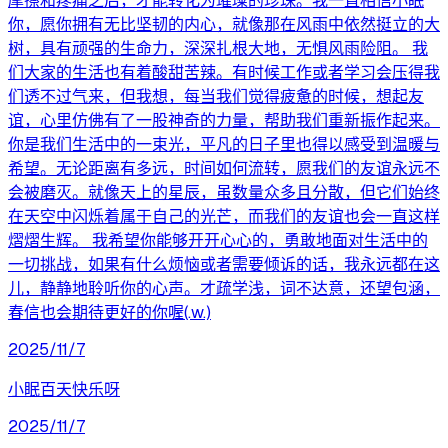
摩擦和疼痛之后，才能转化为璀璨的珍珠。我一直相信小眠
你，愿你拥有无比坚韧的内心，就像那在风雨中依然挺立的大
树，具有顽强的生命力，深深扎根大地，无惧风雨险阻。 我
们大家的生活也有着酸甜苦辣。有时候工作或者学习会压得我
们透不过气来，但我想，每当我们觉得疲惫的时候，想起友
谊，心里仿佛有了一股神奇的力量，帮助我们重新振作起来。
你是我们生活中的一束光，平凡的日子里也得以感受到温暖与
希望。无论距离有多远，时间如何流转，愿我们的友谊永远不
会被磨灭。就像天上的星辰，虽数量众多且分散，但它们始终
在天空中闪烁着属于自己的光芒，而我们的友谊也会一直这样
熠熠生辉。 我希望你能够开开心心的，勇敢地面对生活中的
一切挑战，如果有什么烦恼或者需要倾诉的话，我永远都在这
儿，静静地聆听你的心声。才疏学浅，词不达意，还望包涵，
春信也会期待更好的你喔(.w.)
2025/11/7
小眠百天快乐呀
2025/11/7