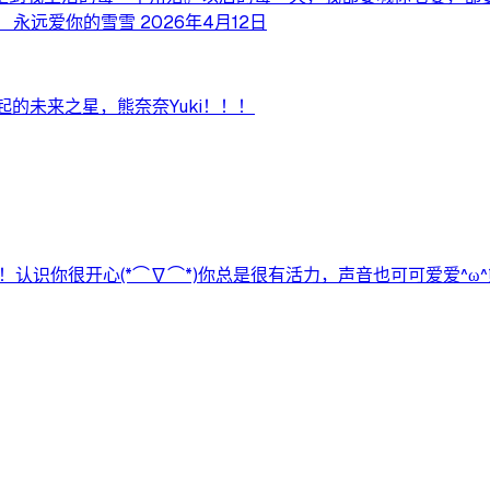
远爱你的雪雪 2026年4月12日
的未来之星，熊奈奈Yuki！！！
认识你很开心(*⌒∇⌒*)你总是很有活力，声音也可可爱爱^ω^