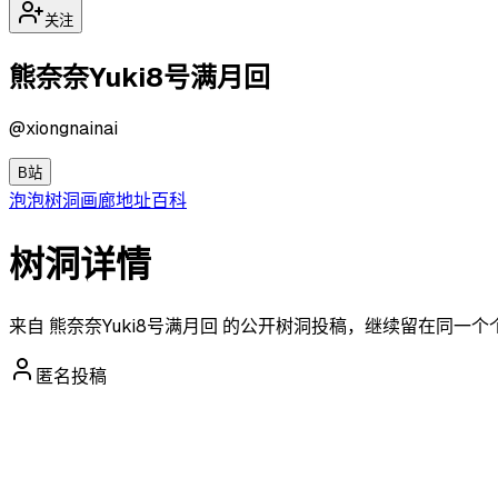
关注
熊奈奈Yuki8号满月回
@
xiongnainai
B站
泡泡
树洞
画廊
地址
百科
树洞详情
来自 熊奈奈Yuki8号满月回 的公开树洞投稿，继续留在同一
匿名投稿