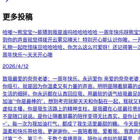
更多投稿
哈喽～熊宝宝～能猜到我是谁吗哈哈哈哈哈 一周年快乐呀熊宝
到你的声音就觉得拨开云雾见晴天！特别开心能认识你噢，一
礼物一起吃怪味豆哈哈哈哈，你怎么这么可爱呀！还记得第一
周年快乐～天天开心噢
2026/4/12
致我最爱的奈奈老婆：一周年快乐，永远爱你 亲爱的奈奈老婆
你吸引，就是因为你温柔又有力量的声音。明明是隔着屏幕的
生活的细碎，你永远都在认真回应我，用最软的语气给我最足
加油”“你是最棒的”，想到考完就能天天和你黏在一起，我就
虚拟主播，你是我生活路上的精神支柱，是我藏在心底最珍贵的偏
不是随口说说。是你让隔着屏幕的陪伴变得无比真实，是你让
~”，每一次为我加油打气，都成了我生活里最甜的糖。 今天
温柔和快乐带给我，更谢谢你，一直陪着我、爱着我。 我真
过第二个、第三个、无数个直播周年，陪你从虚拟的屏幕里，