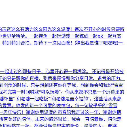
你的声音这么有活力这么阳光这么温暖！每次不开心的时候只要听
世界哈哈哈。一起摸鱼一起玩游戏一起练线一起pk一起互寄
特别特别合拍，期待下一次见面噢！(猜出我是谁了吧嘿嘿)一
一起走过的那些日子，心里开心得一塌糊涂。 还记得最开始被
开始只是蹲你的直播，到后来慢慢和你分享日常、备考的压力、
到崩溃的时候，只要想到还有你在等我，想到你会和我说“雪雪
我考完第一时间喊我“可以玩喽”。你从来都不只是一个屏幕里的
怀里”“和老婆一起吃饭”“和老婆是最幸福的”，这些话从来都
的爱意。你发的每一个可爱的表情包，每一句软乎乎的“雪雪
，一周年快乐！谢谢你用温暖的声音陪我走过这一年，谢谢你把
所有美好的陪伴。未来的路还很长，我会一直陪着你，陪你走
和你黏在一起，都要做你最忠实的听众、最爱的人。 老婆，