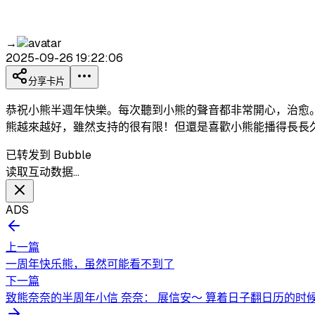
→
2025-09-26 19:22:06
分享卡片
恭祝小熊半週年快樂。每次聽到小熊的聲音都非常開心，治愈
熊越來越好，雖然支持的很有限！但還是喜歡小熊能播得長長
已转发到 Bubble
读取互动数据…
ADS
上一篇
一周年快乐熊，虽然可能看不到了
下一篇
致熊奈奈的半周年小信 奈奈： 展信安～ 算着日子翻日历的时