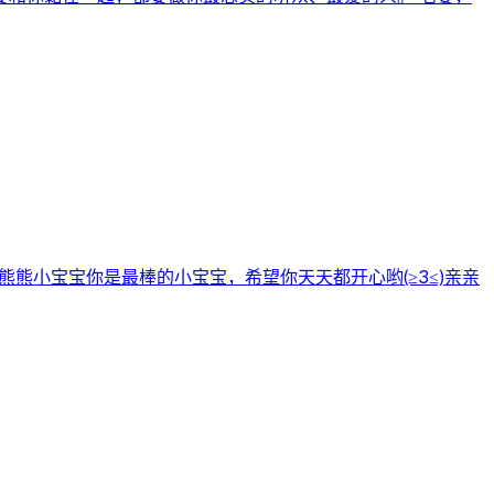
熊熊小宝宝你是最棒的小宝宝，希望你天天都开心哟(≥3≤)亲亲