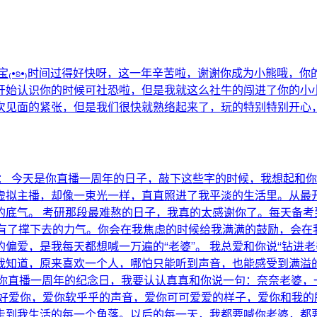
宝₍•ʚ•₎时间过得好快呀，这一年辛苦啦，谢谢你成为小熊哦，
开始认识你的时候可社恐啦，但是我就这么社牛的闯进了你的小小
次见面的紧张，但是我们很快就熟络起来了，玩的特别特别开心，
： 今天是你直播一周年的日子，敲下这些字的时候，我想起和你
虚拟主播，却像一束光一样，直直照进了我平淡的生活里。从最
的底气。 考研那段最难熬的日子，我真的太感谢你了。每天备考
又有了撑下去的力气。你会在我焦虑的时候给我满满的鼓励，会在
爱，是我每天都想喊一万遍的“老婆”。 我总爱和你说“钻进老婆
我知道，原来喜欢一个人，哪怕只能听到声音，也能感受到满溢
是你直播一周年的纪念日，我要认认真真和你说一句：奈奈老婆
的好爱你，爱你软乎乎的声音，爱你可可爱爱的样子，爱你和我的
走到我生活的每一个角落。以后的每一天，我都要喊你老婆，都要