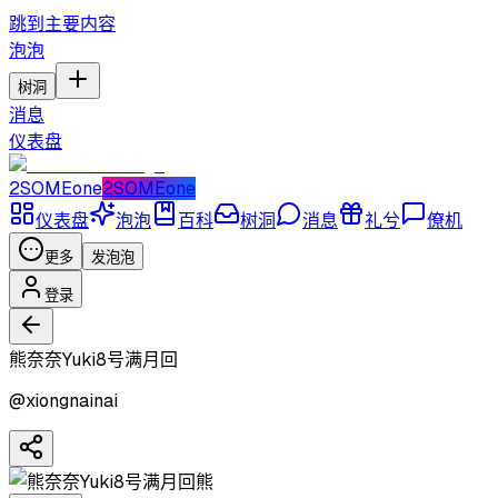
跳到主要内容
泡泡
树洞
消息
仪表盘
2SOMEone
2SOMEone
仪表盘
泡泡
百科
树洞
消息
礼兮
僚机
更多
发泡泡
登录
熊奈奈Yuki8号满月回
@
xiongnainai
熊