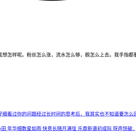
底想怎样呢。粉丝怎么涨，流水怎么够，舰怎么上去。我手指都
细看过你的问题经过长时间的思考后，我其实也不知道要怎么回答
 年华细数星如雨 快意长随月满弦 乐章新谱初成际 呀声惊破...