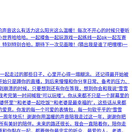
你的声音这么有活力这么阳光这么温暖！每次不开心的时候只要听
世界哈哈哈。一起摸鱼一起玩游戏一起练线一起pk一起互寄
特别特别合拍，期待下一次见面噢！(猜出我是谁了吧嘿嘿)一
一起走过的那些日子，心里开心得一塌糊涂。 还记得最开始被
开始只是蹲你的直播，到后来慢慢和你分享日常、备考的压力、
到崩溃的时候，只要想到还有你在等我，想到你会和我说“雪雪
我考完第一时间喊我“可以玩喽”。你从来都不只是一个屏幕里的
怀里”“和老婆一起吃饭”“和老婆是最幸福的”，这些话从来都
的爱意。你发的每一个可爱的表情包，每一句软乎乎的“雪雪
，一周年快乐！谢谢你用温暖的声音陪我走过这一年，谢谢你把
所有美好的陪伴。未来的路还很长，我会一直陪着你，陪你走
和你黏在一起，都要做你最忠实的听众、最爱的人。 老婆，