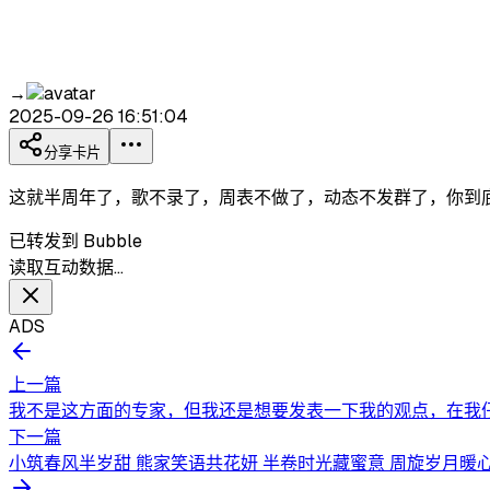
→
2025-09-26 16:51:04
分享卡片
这就半周年了，歌不录了，周表不做了，动态不发群了，你到
已转发到 Bubble
读取互动数据…
ADS
上一篇
我不是这方面的专家，但我还是想要发表一下我的观点，在我仔
下一篇
小筑春风半岁甜 熊家笑语共花妍 半卷时光藏蜜意 周旋岁月暖心田