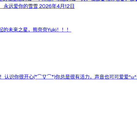
远爱你的雪雪 2026年4月12日
的未来之星，熊奈奈Yuki！！！
认识你很开心(*⌒∇⌒*)你总是很有活力，声音也可可爱爱^ω^