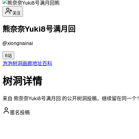
熊
关注
熊奈奈Yuki8号满月回
@
xiongnainai
B站
泡泡
树洞
画廊
地址
百科
树洞详情
来自 熊奈奈Yuki8号满月回 的公开树洞投稿，继续留在同一
匿名投稿