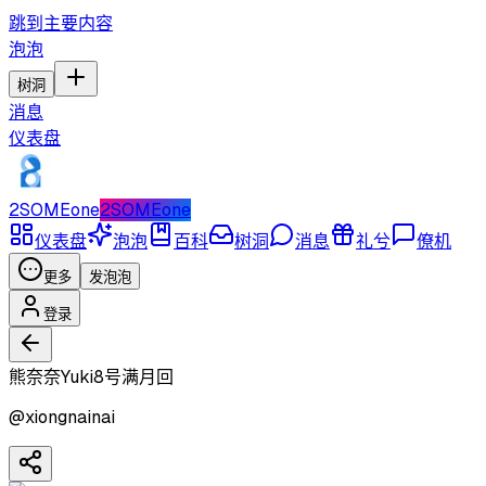
跳到主要内容
泡泡
树洞
消息
仪表盘
2SOMEone
2SOMEone
仪表盘
泡泡
百科
树洞
消息
礼兮
僚机
更多
发泡泡
登录
熊奈奈Yuki8号满月回
@
xiongnainai