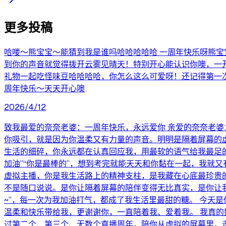
更多投稿
哈喽～熊宝宝～能猜到我是谁吗哈哈哈哈哈 一周年快乐呀熊宝
到你的声音就觉得拨开云雾见晴天！特别开心能认识你噢，一
礼物一起吃怪味豆哈哈哈哈，你怎么这么可爱呀！还记得第一
周年快乐～天天开心噢
2026/4/12
致我最爱的奈奈老婆：一周年快乐，永远爱你 亲爱的奈奈老婆
你吸引，就是因为你温柔又有力量的声音。明明是隔着屏幕的
生活的细碎，你永远都在认真回应我，用最软的语气给我最足
加油”“你是最棒的”，想到考完就能天天和你黏在一起，我就
虚拟主播，你是我生活路上的精神支柱，是我藏在心底最珍贵的偏
不是随口说说。是你让隔着屏幕的陪伴变得无比真实，是你让
~”，每一次为我加油打气，都成了我生活里最甜的糖。 今天
温柔和快乐带给我，更谢谢你，一直陪着我、爱着我。 我真
过第二个、第三个、无数个直播周年，陪你从虚拟的屏幕里，