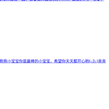
熊熊小宝宝你是最棒的小宝宝，希望你天天都开心哟(≥3≤)亲亲