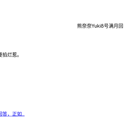
熊奈奈Yuki8号满月回
要掐烂惹。
，正如...