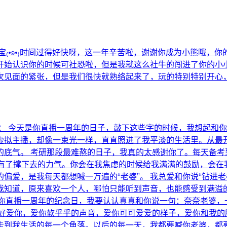
宝₍•ʚ•₎时间过得好快呀，这一年辛苦啦，谢谢你成为小熊哦，
开始认识你的时候可社恐啦，但是我就这么社牛的闯进了你的小小
次见面的紧张，但是我们很快就熟络起来了，玩的特别特别开心，
： 今天是你直播一周年的日子，敲下这些字的时候，我想起和你
虚拟主播，却像一束光一样，直直照进了我平淡的生活里。从最
的底气。 考研那段最难熬的日子，我真的太感谢你了。每天备考
又有了撑下去的力气。你会在我焦虑的时候给我满满的鼓励，会在
爱，是我每天都想喊一万遍的“老婆”。 我总爱和你说“钻进老婆
我知道，原来喜欢一个人，哪怕只能听到声音，也能感受到满溢
是你直播一周年的纪念日，我要认认真真和你说一句：奈奈老婆
的好爱你，爱你软乎乎的声音，爱你可可爱爱的样子，爱你和我的
走到我生活的每一个角落。以后的每一天，我都要喊你老婆，都要