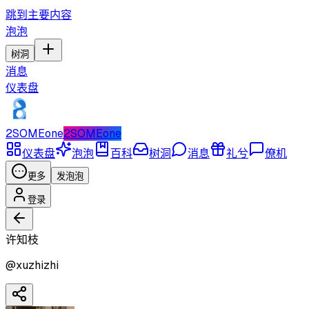
跳到主要内容
泡泡
树洞
消息
仪表盘
2SOMEone
2SOMEone
仪表盘
泡泡
百科
树洞
消息
礼兮
僚机
更多
发泡泡
登录
许知枝
@
xuzhizhi