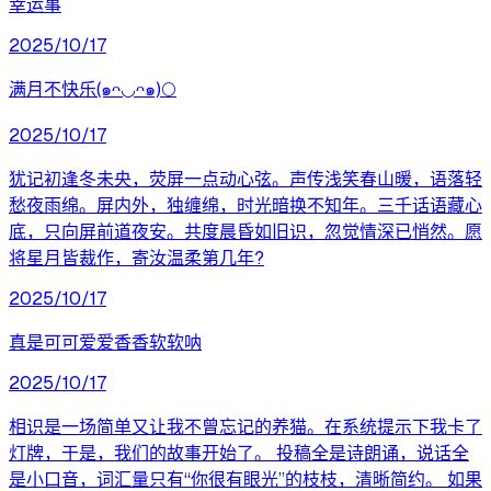
幸运事
2025/10/17
满月不快乐(๑ᴖ◡ᴖ๑)🌕
2025/10/17
犹记初逢冬未央，荧屏一点动心弦。声传浅笑春山暖，语落轻
愁夜雨绵。屏内外，独缠绵，时光暗换不知年。三千话语藏心
底，只向屏前道夜安。共度晨昏如旧识，忽觉情深已悄然。愿
将星月皆裁作，寄汝温柔第几年?
2025/10/17
真是可可爱爱香香软软呐
2025/10/17
相识是一场简单又让我不曾忘记的养猫。在系统提示下我卡了
灯牌，于是，我们的故事开始了。 投稿全是诗朗诵，说话全
是小口音，词汇量只有“你很有眼光”的枝枝，清晰简约。 如果