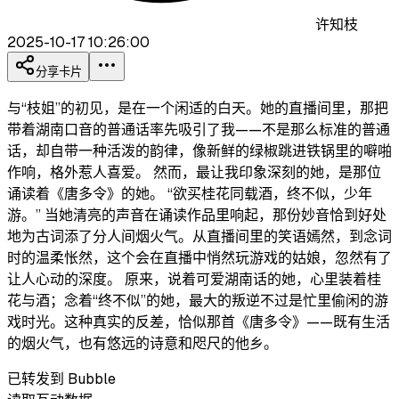
许知枝
2025-10-17 10:26:00
分享卡片
与“枝姐”的初见，是在一个闲适的白天。她的直播间里，那把
带着湖南口音的普通话率先吸引了我——不是那么标准的普通
话，却自带一种活泼的韵律，像新鲜的绿椒跳进铁锅里的噼啪
作响，格外惹人喜爱。 然而，最让我印象深刻的她，是那位
诵读着《唐多令》的她。 “欲买桂花同载酒，终不似，少年
游。” 当她清亮的声音在诵读作品里响起，那份妙音恰到好处
地为古词添了分人间烟火气。从直播间里的笑语嫣然，到念词
时的温柔怅然，这个会在直播中悄然玩游戏的姑娘，忽然有了
让人心动的深度。 原来，说着可爱湖南话的她，心里装着桂
花与酒；念着“终不似”的她，最大的叛逆不过是忙里偷闲的游
戏时光。这种真实的反差，恰似那首《唐多令》——既有生活
的烟火气，也有悠远的诗意和咫尺的他乡。
已转发到 Bubble