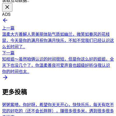
读取互动数据…
ADS
上一篇
温柔大方善解人意美丽体贴气质如幽兰，微笑如春风的花枝
鼠，今天是你的满月祝你满月快乐，不知不觉我们已经认识这
么长时间了...
下一篇
知枝姐～虽然咱俩认识的时间很短，但是你这么好的姐姐，全
天下也没几个了，你温柔善良可爱声音也超级好听😘我认识
你的时间也太...
更多投稿
粥粥紫啧，你好呀，希望你天天开心，快快乐乐，每天有吃不
完的好吃的（还不会长胖胖），赚很多很多米，遇到很多很多