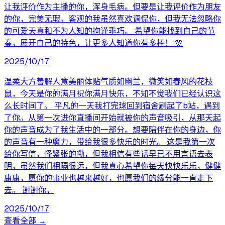
让我评价作为主播的你，浑身毛病。但要是让我评价作为朋友
的你，完美无瑕。客观的我虽然喜欢调侃你，但我无法忽略你
的可爱天真和不为人知的拘谨乖巧。 希望你能找到自己的节
奏，展开自己的特色，让更多人知道你有多棒！ 🌸
2025/10/17
温柔大方善解人意美丽体贴气质如幽兰，微笑如春风的花枝
鼠，今天是你的满月祝你满月快乐，不知不觉我们已经认识这
么长时间了。 平凡的一天我打完球回到宿舍刷起了b站，遇到
了你。从第一次进你直播间开始就被你的声音吸引，从那天起
你的声音成为了我生活中的一部分。想要陪伴在你的身边，你
的声音有一种魔力，带给我很多快乐的时光。 这是我第一次
给你写信，怪紧张的嘞，但我相信有些话早已不用言语去表
明，虽然我们相隔很远，但我真心希望你每天快快乐乐，健健
康康，愿你的事业也越来越好，也愿我们的缘分能一直走下
去。 谢谢你，
2025/10/17
查看全部 →