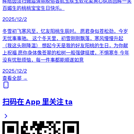
眸皓齿淡扫蛾眉清丽脱俗香肌玉肤玉软花柔蕙心纨质回眸一笑
百媚生的桃桃宝宝生日快乐。
2025/12/2
冬雪初飞寒风至，忆友阳桃生辰时。 愿君身似苍松劲，今岁
无忧事事驰。 这个冬天里，初雪刚刚飘落，寒风慢慢升起
（我这头刚降温） 想起今天是我的好友阳桃的生日，为你献
上祝福 愿你身体像苍翠的松树一般强健挺拔，不惧寒冬 今年
没有忧愁烦恼，每一件事都能顺遂如意
2025/12/2
查看全部 →
扫码在 App 里关注 ta