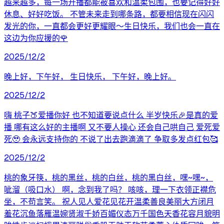
越来越多，每一场开播都能被喜欢和温柔包围，也要记得好好
休息、好好吃饭。 不管未来走到哪条路，都要相信现在闪闪
发光的你，一直都会更好更耀眼～生日快乐，我们也会一直在
这边为你应援的🌹
2025/12/2
晚上好，下午好， 生日快乐， 下午好，晚上好。
2025/12/2
嗨 桃子🍑爱播你好 也不知道要说点什么 半岁快乐🎉是真的爱
播 哪有这么好的主播啊 又不要人操心 还会自己哄自己 爱死爱
死🥹 会永远支持你的 不说了出去跑滴滴了 争取多发点红包🥰
2025/12/2
桃的象牙筷，桃的黑丝，桃的白丝，桃的黑白丝，嘿~嘿~，
呲溜（吸口水） 啊，念到我了吗？ 咳咳，理一下衣领正襟危
坐，不苟言笑。 祝人见人爱花见花开温柔善良美丽大方闭月
羞花沉鱼落雁温婉贤淑千娇百媚仪态万千国色天香花容月貌明