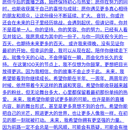
愿你今后的直播之路，始终保持初心与热爱；愿你在努力的同
时，也能收获属于自己的喜悦与成就；愿你遇见更多真心相待
的朋友和观众，让这份缘分不断延续、扩大。 音铃，你或许
还会在未来的日子里经历挑战，会遇到起伏，但请记得，你并
不是孤单一人。你的坚持、你的笑容、你的努力，已经有人看
见并铭记。我愿意成为其中的一份子，与你一同庆祝今天的一
百天，也期待未来更多的百天。 或许我来得晚，没有见证你
最初的开始，但幸运的是，我可以从现在起，陪伴你继续走下
去。就像今天的心动，不会停留在一瞬，而会化作长久的支
持。 在这第100天的节点上，我不仅想为你鼓掌，更想把目光
放得更远。因为我相信，你的故事不会止步于此。 未来，我
希望能看到你继续成长。希望你能在半年、一周年、两周年的
时候，依然带着今天这样的真诚和笑容。希望你能收获越来越
多的粉丝，但无论舞台多大，心里都保留着最初那份单纯的热
爱。 未来，我希望你能尝试更多新的可能。也许是新的直播
内容，新的舞台形式，甚至是更多意想不到的合作。希望你能
把自己的光芒，照进更大的世界，也让更多人像我一样，在初
见的那一刻就被打动。 未来，我希望你拥有更坚强的力量。
因为前路一定不会总是一帆风顺，可能会有质疑，可能会有挫