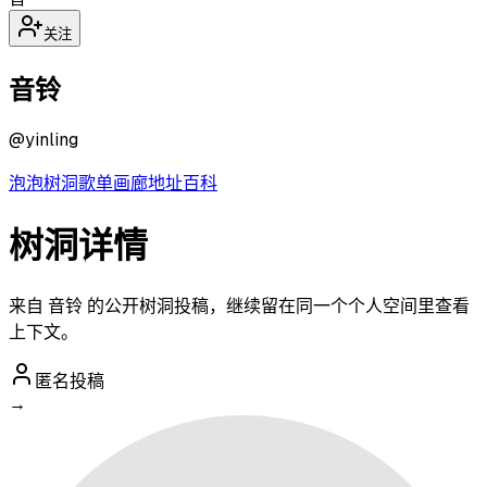
关注
音铃
@
yinling
泡泡
树洞
歌单
画廊
地址
百科
树洞详情
来自 音铃 的公开树洞投稿，继续留在同一个个人空间里查看
上下文。
匿名投稿
→