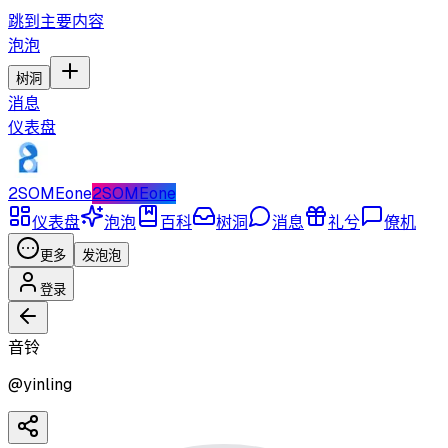
跳到主要内容
泡泡
树洞
消息
仪表盘
2SOMEone
2SOMEone
仪表盘
泡泡
百科
树洞
消息
礼兮
僚机
更多
发泡泡
登录
音铃
@
yinling