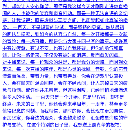
烈，却能让人安心仰望。即便是我这样今天才刚刚走进你直播
间的人，也被你的笑容和声音打动。那是一种无法言语的亲切
感，让我觉得：原来虚拟与现实之间，也能架起如此真诚的桥
梁。 一百天，不是短暂的尝试，而是坚持的见证。你从最初
的胆怯与摸索，到如今的从容与自然，每一次开播都是一次新
的冒险；每一场直播，都是你与大家共同书写的篇章。或许其
中有过疲惫，有过不安，也有过自我怀疑，但你的勇气和真
诚，让你一路走来，不仅没有被时间消磨，反而愈发闪耀。
对主播来说，每一位观众的驻足，都是缘分的馈赠。而对观众
来说，每一次直播的陪伴，都是心灵的抚慰。音铃，你的声音
清澈而温柔，带着力量，也带着善意。你会在游戏里认真投
入，会在聊天时温柔回应，会在不经意间，让人忘掉白天的疲
惫与烦恼。或许你并未察觉，但这种温暖，已经悄悄地流淌进
很多人的生活。 一百天只是一个开始。它是里程碑，却不是
终点。未来的日子里，你还会迎来半周年，一周年，甚至更多
值得纪念的时刻。而我相信，那时的你，会比现在更加自信、
更加坚定；你身边的观众，也会越来越多，汇聚成星海般的守
护与支持。 在这个特别的日子里，我想送上最真挚的祝福：