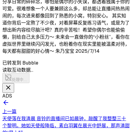
分享日常的碎碎念，哪怕是偶尔的小失误，都透着独属于你的
可爱。很难想象一个人要兼顾这么多，却总能让直播间热热闹
闹的，每次进来都像回到了熟悉的小窝，特别安心。 其实知
道你背后一定熬了不少夜，对着屏幕反复练习语气，或是为了
想出新内容绞尽脑汁吧？真的辛苦啦！希望你偶尔也能偷偷
懒，别给自己太多压力～ 未来会一直做你的“小粉丝”，看你在
虚拟世界里继续闪闪发光，也盼着你在现实里能被温柔对待，
每天都有甜甜的好心情～ 朱乃宝宝 2025/7/14
已转发到 Bubble
读取互动数据…
处理中…
ADS
上一篇
天使落在我清晨 音铃的直播间已如晨钟，敲醒了我整整三十
个黎明。她如天使般降临，素白羽翼在晨光中舒展，那声清甜