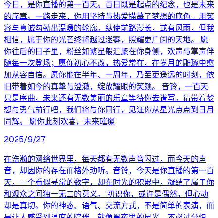
今日，是你直播的第一百天。百日既是起点的纪念，也是未来
的序章。一路走来，你用坚持与热爱描摹了梦想的底色，用笑
容与真诚勾勒出温暖的轮廓。纵使前路漫长，或有风雨，但我
相信，属于你的光芒终将越过迷雾，照耀更广阔的天地。 愿
你往后的日子里，粉丝如繁星般汇聚在你身侧，欢声与掌声伴
随每一次登场；愿你初心不改，热爱常在，在岁月的雕琢中愈
加从容自信。愿你能在半年、一周年，乃至更遥远的时刻，依
旧带着如今的真挚与澄澈，绽放耀眼的笑颜。 音铃，一百天
只是序曲，未来还有无数美丽的乐章等待你去谱写。请带着梦
想与勇气前行吧，我们将与你同行，见证你从星光点点到日月
同辉。 愿你此刻欢喜，未来璀璨
2025/9/27
在浩瀚的网络世界里，每天都有无数声音闪过，而今天的声
音，却因你的存在而格外动听。音铃，今天是你直播的第一百
天，一个看似寻常的数字，却在时光的积累中，凝结了属于你
和观众之间独一无二的意义。 初识你，或许是偶然，但心动
却是真切。你的神态、语气、交流方式，不是简单的表演，而
是让人感受到温度的陪伴。就像黑夜里的星光，不必过分炽