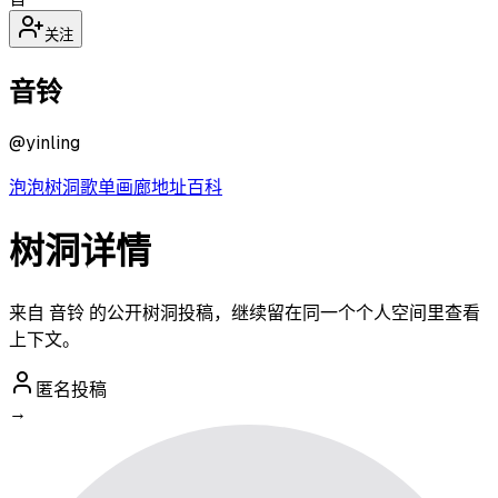
关注
音铃
@
yinling
泡泡
树洞
歌单
画廊
地址
百科
树洞详情
来自 音铃 的公开树洞投稿，继续留在同一个个人空间里查看
上下文。
匿名投稿
→