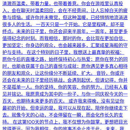
清澈而温柔，带着力量，也带着善意。你会在游戏里认真投
入，会在聊天时温柔回应，会在不经意间，让人忘掉白天的疲
惫与烦恼。或许你并未察觉，但这种温暖，已经悄悄地流淌进
很多人的生活。 一百天只是一个开始。它是里程碑，却不是
终点。未来的日子里，你还会迎来半周年，一周年，甚至更多
值得纪念的时刻。而我相信，那时的你，会比现在更加自信、
更加坚定；你身边的观众，也会越来越多，汇聚成星海般的守
护与支持。 在这个特别的日子里，我想送上最真挚的祝福：
愿你今后的直播之路，始终保持初心与热爱；愿你在努力的同
时，也能收获属于自己的喜悦与成就；愿你遇见更多真心相待
的朋友和观众，让这份缘分不断延续、扩大。 音铃，你或许
还会在未来的日子里经历挑战，会遇到起伏，但请记得，你并
不是孤单一人。你的坚持、你的笑容、你的努力，已经有人看
见并铭记。我愿意成为其中的一份子，与你一同庆祝今天的一
百天，也期待未来更多的百天。 或许我来得晚，没有见证你
最初的开始，但幸运的是，我可以从现在起，陪伴你继续走下
去。就像今天的心动，不会停留在一瞬，而会化作长久的支
持。 在这第100天的节点上，我不仅想为你鼓掌，更想把目光
放得更远。因为我相信，你的故事不会止步于此。 未来，我