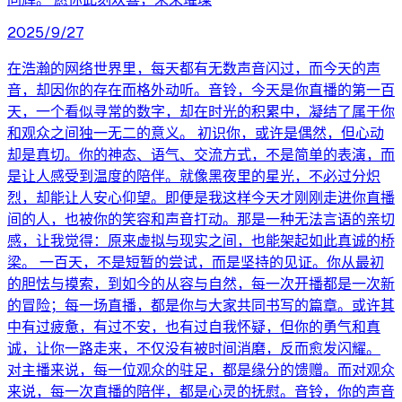
2025/9/27
在浩瀚的网络世界里，每天都有无数声音闪过，而今天的声
音，却因你的存在而格外动听。音铃，今天是你直播的第一百
天，一个看似寻常的数字，却在时光的积累中，凝结了属于你
和观众之间独一无二的意义。 初识你，或许是偶然，但心动
却是真切。你的神态、语气、交流方式，不是简单的表演，而
是让人感受到温度的陪伴。就像黑夜里的星光，不必过分炽
烈，却能让人安心仰望。即便是我这样今天才刚刚走进你直播
间的人，也被你的笑容和声音打动。那是一种无法言语的亲切
感，让我觉得：原来虚拟与现实之间，也能架起如此真诚的桥
梁。 一百天，不是短暂的尝试，而是坚持的见证。你从最初
的胆怯与摸索，到如今的从容与自然，每一次开播都是一次新
的冒险；每一场直播，都是你与大家共同书写的篇章。或许其
中有过疲惫，有过不安，也有过自我怀疑，但你的勇气和真
诚，让你一路走来，不仅没有被时间消磨，反而愈发闪耀。
对主播来说，每一位观众的驻足，都是缘分的馈赠。而对观众
来说，每一次直播的陪伴，都是心灵的抚慰。音铃，你的声音