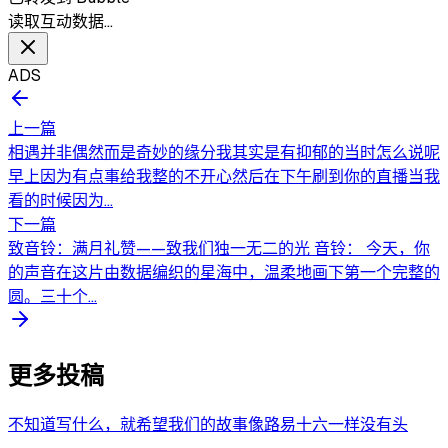
读取互动数据…
ADS
上一篇
相遇并非偶然而是奇妙的缘分我其实是有抑郁的当时怎么说呢
早上因为有点事给我整的不开心然后在下午刷到你的直播当我
看的时候因为...
下一篇
致音铃：满月礼赞——致我们独一无二的光 音铃： 今天，你
的声音在这片由数据编织的星海中，温柔地画下第一个完整的
圆。三十个...
更多投稿
不知道写什么，就希望我们的故事像路易十六一样没有头