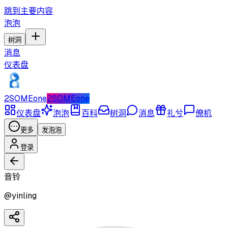
跳到主要内容
泡泡
树洞
消息
仪表盘
2SOMEone
2SOMEone
仪表盘
泡泡
百科
树洞
消息
礼兮
僚机
更多
发泡泡
登录
音铃
@
yinling