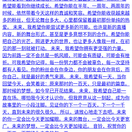
希望能看到你继续成长。希望你能在半年、一周年、两周年的
时候，依然带着今天这样的真诚和笑容。希望你能收获越来越
多的粉丝，但无论舞台多大，心里都保留着最初那份单纯的热
爱。 未来，我希望你能尝试更多新的可能。也许是新的直播
内容，新的舞台形式，甚至是更多意想不到的合作。希望你能
把自己的光芒，照进更大的世界，也让更多人像我一样，在初
见的那一刻就被打动。 未来，我希望你拥有更坚强的力量。
因为前路一定不会总是一帆风顺，可能会有质疑，可能会有挫
折。可我希望你记得，每一份努力都不会被辜负，每一次坚持
都有人看见。你的粉丝会在你身边，你的朋友会在你背后，而
你自己，就是最好的勇气来源。 未来，我希望有一天，当你
回望今天，会笑着说：原来那时的一百天，只是最初的篇章。
那时候的梦想，如今早已开花结果。 未来，我希望自己能一
直在场。哪怕我今天才认识你，但我愿意从这一刻起，成为你
故事里的一小段注脚。见证你的下一个一百天，下一个一千
天，直到未来的很久很久。 所以，请放心地走下去吧。未来
的你一定会比今天更加耀眼。未来的舞台，一定会比今天更宽
广。未来的梦想，一定会比今天更加接近。 音铃，祝贺你的