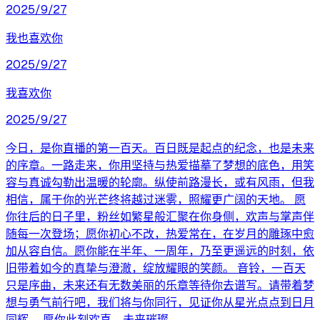
2025/9/27
我也喜欢你
2025/9/27
我喜欢你
2025/9/27
今日，是你直播的第一百天。百日既是起点的纪念，也是未来
的序章。一路走来，你用坚持与热爱描摹了梦想的底色，用笑
容与真诚勾勒出温暖的轮廓。纵使前路漫长，或有风雨，但我
相信，属于你的光芒终将越过迷雾，照耀更广阔的天地。 愿
你往后的日子里，粉丝如繁星般汇聚在你身侧，欢声与掌声伴
随每一次登场；愿你初心不改，热爱常在，在岁月的雕琢中愈
加从容自信。愿你能在半年、一周年，乃至更遥远的时刻，依
旧带着如今的真挚与澄澈，绽放耀眼的笑颜。 音铃，一百天
只是序曲，未来还有无数美丽的乐章等待你去谱写。请带着梦
想与勇气前行吧，我们将与你同行，见证你从星光点点到日月
同辉。 愿你此刻欢喜，未来璀璨