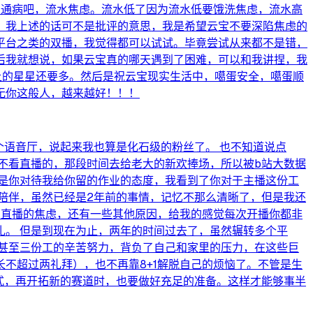
的通病吧，流水焦虑。流水低了因为流水低要饿洗焦虑，流水高
，我上述的话可不是批评的意思，我是希望云宝不要深陷焦虑的
平台之类的双播，我觉得都可以试试。毕竟尝试从来都不是错，
后我就想说，如果云宝真的哪天遇到了困难，可以和我讲捏，我
上的星星还要多。然后是祝云宝现实生活中，噶蛋安全，噶蛋顺
无你这般人，越来越好！！！
个语音厅，说起来我也算是化石级的粉丝了。 也不知道说点
不看直播的，那段时间去给老大的新欢捧场，所以被b站大数据
是你对待我给你留的作业的态度，我看到了你对于主播这份工
陪伴，虽然已经是2年前的事情，记忆不那么清晰了，但是我还
，直播的焦虑，还有一些其他原因，给我的感觉每次开播你都非
。 但是到现在为止，两年的时间过去了，虽然辗转多个平
甚至三份工的辛苦努力，背负了自己和家里的压力，在这些巨
不超过两礼拜），也不再靠8+1解脱自己的烦恼了。不管是生
式，再开拓新的赛道时，也要做好充足的准备。这样才能够事半