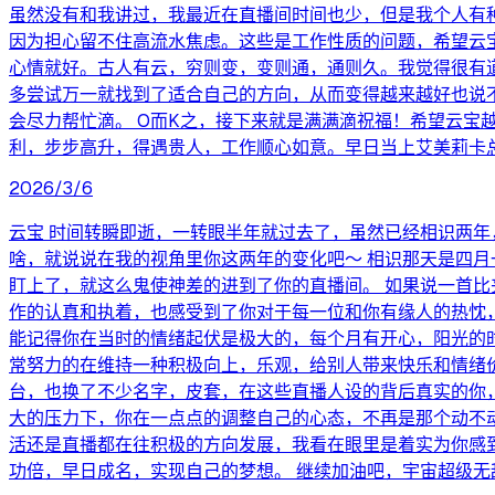
虽然没有和我讲过，我最近在直播间时间也少，但是我个人有
因为担心留不住高流水焦虑。这些是工作性质的问题，希望云
心情就好。古人有云，穷则变，变则通，通则久。我觉得很有
多尝试万一就找到了适合自己的方向，从而变得越来越好也说
会尽力帮忙滴。 O而K之，接下来就是满满滴祝福！希望云
利，步步高升，得遇贵人，工作顺心如意。早日当上艾美莉卡
2026/3/6
云宝 时间转瞬即逝，一转眼半年就过去了，虽然已经相识两年
啥，就说说在我的视角里你这两年的变化吧～ 相识那天是四
盯上了，就这么鬼使神差的进到了你的直播间。 如果说一首
作的认真和执着，也感受到了你对于每一位和你有缘人的热忱
能记得你在当时的情绪起伏是极大的，每个月有开心，阳光的
常努力的在维持一种积极向上，乐观，给别人带来快乐和情绪
台，也换了不少名字，皮套，在这些直播人设的背后真实的你
大的压力下，你在一点点的调整自己的心态，不再是那个动不
活还是直播都在往积极的方向发展，我看在眼里是着实为你感
功倍，早日成名，实现自己的梦想。 继续加油吧，宇宙超级