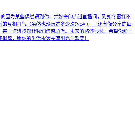
最初的因为某些偶然遇到你，并好奇的点进直播间，到如今雷打不
相打气（虽然也没玩过多少次(´×ω×`)），还有你分享的每
，每一点进步都让我们倍感骄傲。未来的路还很长，希望你能一
花似锦，愿你的生活永远充满阳光与欢笑！