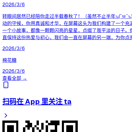
2026/3/6
转眼间居然已经陪你走过半载春秋了！（虽然不止半年ԅ(¯ㅂ
动的守候，你用真诚和才华，在屏幕这头为我们构建了一个充满
一个小故事，都像一颗颗闪亮的星星，点缀了我平淡的日子。
直保持这份热爱与初心，我们会一直在屏幕的另一端，为你点
2026/3/6
棉花糖
2026/3/6
查看全部 →
扫码在 App 里关注 ta