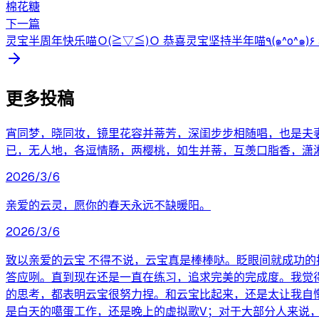
棉花糖
下一篇
灵宝半周年快乐喵Ｏ(
更多投稿
宵同梦，晓同妆，镜里花容并蒂芳，深闺步步相随唱，也是夫
已，无人地，各逗情肠，两樱桃，如生并蒂，互羡口脂香，潇
2026/3/6
亲爱的云灵，愿你的春天永远不缺暖阳。
2026/3/6
致以亲爱的云宝 不得不说，云宝真是棒棒哒。眨眼间就成功
答应咧。直到现在还是一直在练习，追求完美的完成度。我觉
的思考，都表明云宝很努力捏。和云宝比起来，还是太让我自
是白天的噶蛋工作，还是晚上的虚拟歌V；对于大部分人来说