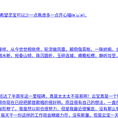
≧▽≦)Ｏ 恭喜灵宝坚持半年喵٩(๑^o^๑)۶ 希望灵宝可以少一点焦虑多一点开心喵(ฅ´ω`ฅ)...
妻样，从今世世相依傍，轮流做凤凰，颠倒偕鸾帐，一昧娇痴，
湘水断，宛委山倾，珠沉圆折，玉碎连城，甫瞻松槚，静听坟茔，
的抵达了半周年这一里程碑，真是太太太不容易咧！云宝真是一个
得你现在已经把那首歌唱的很好咧。而且很有自己的想法，一直
惭形秽了。我虽然以前也很努力，但是我最近很懈怠，没有那么
，每天干一份这样的工作就会精疲力尽，没有能量。但是云宝一