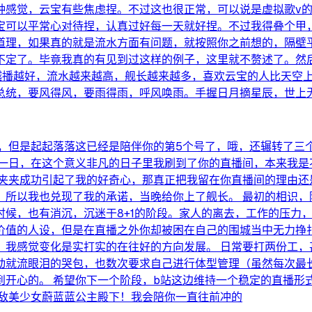
种感觉，云宝有些焦虑捏。不过这也很正常，可以说是虚拟歌v
宝可以平常心对待捏，认真过好每一天就好捏。不过我得叠个甲
道理，如果真的就是流水方面有问题，就按照你之前想的，隔壁
不定了。毕竟我真的有见到过这样的例子，这里就不赘述了。然
宝越播越好，流水越来越高，舰长越来越多，喜欢云宝的人比天空
总统，要风得风，要雨得雨，呼风唤雨。手握日月摘星辰，世上
，但是起起落落这已经是陪伴你的第5个号了，哦，还辗转了三
月一日，在这个意义非凡的日子里我刷到了你的直播间，本来我是
比夹夹成功引起了我的好奇心，那真正把我留在你直播间的理由还
，所以我也兑现了我的承诺，当晚给你上了舰长。 最初的相识，
时候，也有消沉，沉迷于8+1的阶段。家人的离去，工作的压力
价值的人设，但是在直播之外你却被困在自己的围城当中无力挣扎
，我感觉变化是实打实的在往好的方向发展。 日常要打两份工，
动就流眼泪的哭包，也数次要求自己进行体型管理（虽然每次最长
到开心的。 希望你下一个阶段，b站这边维持一个稳定的直播形
无敌美少女蔚蓝蓝公主殿下！我会陪你一直往前冲的