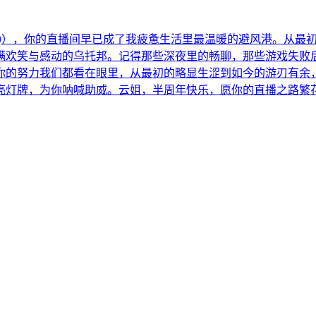
¯ԅ)），你的直播间早已成了我疲惫生活里最温暖的避风港。从
欢笑与感动的乌托邦。记得那些深夜里的畅聊，那些游戏失败后的互
你的努力我们都看在眼里，从最初的略显生涩到如今的游刃有余
亮灯牌，为你呐喊助威。云姐，半周年快乐，愿你的直播之路繁