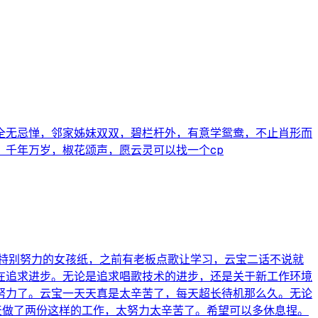
全无忌惮，邻家姊妹双双，碧栏杆外，有意学鸳鸯，不止肖形而
千年万岁，椒花颂声，愿云灵可以找一个cp
特别努力的女孩纸，之前有老板点歌让学习，云宝二话不说就
在追求进步。无论是追求唱歌技术的进步，还是关于新工作环境
努力了。云宝一天天真是太辛苦了，每天超长待机那么久。无论
天做了两份这样的工作，太努力太辛苦了。希望可以多休息捏。