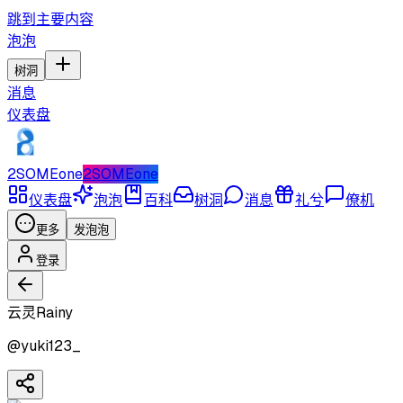
跳到主要内容
泡泡
树洞
消息
仪表盘
2SOMEone
2SOMEone
仪表盘
泡泡
百科
树洞
消息
礼兮
僚机
更多
发泡泡
登录
云灵Rainy
@
yuki123_