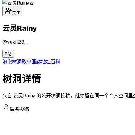
云
关注
云灵Rainy
@
yuki123_
B站
泡泡
树洞
歌单
画廊
地址
百科
树洞详情
来自 云灵Rainy 的公开树洞投稿，继续留在同一个个人空间
匿名投稿