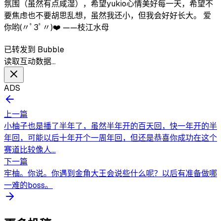
氛围（虽然有点咸湿），希望yukio心情美好每一天，希望不
要焦虑也不要胡思乱想，虽然我还小，但我会好好长大。 爱
你哟(⁠〃ﾟ⁠3ﾟ⁠〃⁠)❤️ ——枝江水母
已转发到 Bubble
读取互动数据…
ADS
上一篇
小柚子也是播了半年了，虽然半年开的百天回，快一年开的半
年回，可能以后十年开个一周年回，但还是恭喜你成功在这个
赛道比较像人...
下一篇
牢柚。你说。你遇到金角大王会说些什么呢？以后有准备做哪
一难的boss。