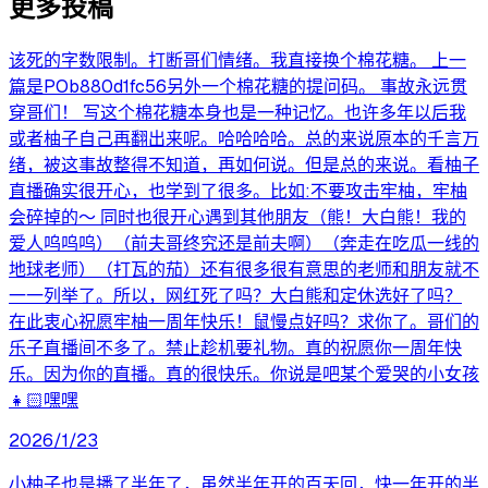
更多投稿
该死的字数限制。打断哥们情绪。我直接换个棉花糖。 上一
篇是POb880d1fc56另外一个棉花糖的提问码。 事故永远贯
穿哥们！ 写这个棉花糖本身也是一种记忆。也许多年以后我
或者柚子自己再翻出来呢。哈哈哈哈。总的来说原本的千言万
绪，被这事故整得不知道，再如何说。但是总的来说。看柚子
直播确实很开心，也学到了很多。比如:不要攻击牢柚，牢柚
会碎掉的～ 同时也很开心遇到其他朋友（熊！大白熊！我的
爱人呜呜呜）（前夫哥终究还是前夫啊）（奔走在吃瓜一线的
地球老师）（打瓦的茄）还有很多很有意思的老师和朋友就不
一一列举了。所以，网红死了吗？大白熊和定休选好了吗？
在此衷心祝愿牢柚一周年快乐！鼠慢点好吗？求你了。哥们的
乐子直播间不多了。禁止趁机要礼物。真的祝愿你一周年快
乐。因为你的直播。真的很快乐。你说是吧某个爱哭的小女孩
👧🏻嘿嘿
2026/1/23
小柚子也是播了半年了，虽然半年开的百天回，快一年开的半