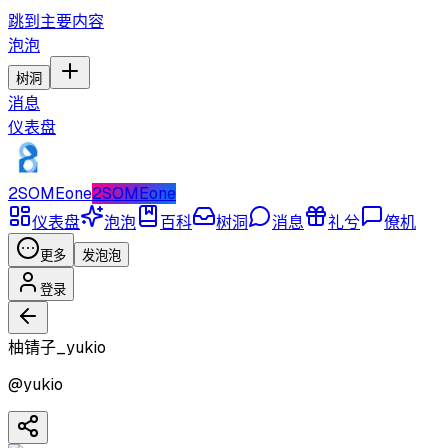
跳到主要内容
泡泡
树洞
消息
仪表盘
2SOMEone
2SOMEone
仪表盘
泡泡
百科
树洞
消息
礼兮
僚机
更多
发泡泡
登录
柚锖子_yukio
@
yukio