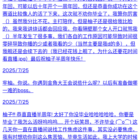
年回，可能以后十年开个一周年回，但还是恭喜你成功在这个
赛道比较像人的活了下来，这次就不劝你毕业了，我算你厉害
（）虽然我分比不花，主打陪伴，但是柚子还是很给我比脸
的，我来我讲烧话都会回应我，你看隔壁那个女人开口就骂我
（）半年发生了很多事，我们各自的工作原因可能导致时间很
零碎导致你播的少或者我看的少（当然主要是我d的多），但
我舰还是会续下去的（我已经花钱上舰了，为什么还要花时间
看直播.jpg）最后祝柚子半周年快乐！
2025/7/25
牢柚。你说。你遇到金角大王会说些什么呢？以后有准备做哪
一难的boss。
2025/7/25
柚子!!! 恭喜直播半周年! 太好了你没毕业哈哈哈哈哈，你要是
毕业了我怎么活呀呜呜呜…… 开个玩笑昂，不许毕业 (⌒o⌒) 这
几天你一直在直播间说找工作焦虑这件事，其实没必要焦虑，
我有时想劝你别这么焦苦恼，毕竟生活如此，我上大学的时候