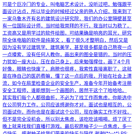
可是个巨冷门的专业，叫电脑艺术设计，没听过吧，勉强跟平
面设计沾点，所以毕业的时候经过父亲的熟人介绍，我来到了
一家乌鲁木齐有名的建筑设计研究院，我们的办公室隔壁甚至
有一位国际设计师，当时给我崇拜的不行，我当时以为稳了，
工资高又是用学过的软件绘图，可结果确是响亮的耳光，研究
院全体电脑的软件是纯英文 ，看了很久才整明白，然后又是
因为没有学过建筑学、建筑美学，甚至很多都是自己熬夜一点
一点摸索，没有任何人教你，画出来的图全是错的，当时的压
力犹如一座大山，压在自己身上，后来勉强撑住，画了4个月
好像，眼睛也快废了，肩膀也很疼，我索性直接离职了，这就
是在挣自己的医药费嘛，懂了这一点后的我，开始在社会上漂
流，如今在局里检查企业的安全生产，准备今年开始备考注册
安全工程师，谁能想到一个画图的，居然干这个了哈哈哈。
其实我们每个人都很曲折，不必为了找工作而焦虑，你能选中
在公司努力工作，公司应该感谢你才对，面试也是相互的，公
司面试你，而你也是在面试这个公司，现在确实工作不好找，
但不是完全没机会，所以别太焦虑，该吃吃该喝喝，烦了厌了
晚上就来找我们直播打游戏。最后祝愿柚子少一点焦虑，多一
点快乐，感谢柚子给我们带来的快乐与陪伴 谢谢!(*^ω^*) PS: