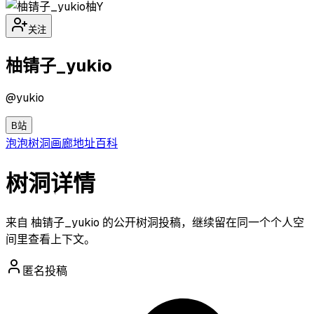
柚Y
关注
柚锖子_yukio
@
yukio
B站
泡泡
树洞
画廊
地址
百科
树洞详情
来自 柚锖子_yukio 的公开树洞投稿，继续留在同一个个人空
间里查看上下文。
匿名投稿