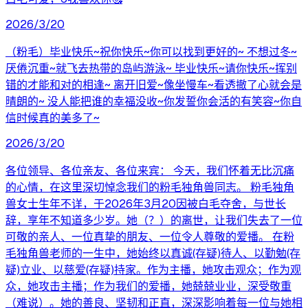
2026/3/20
（粉毛）毕业快乐~祝你快乐~你可以找到更好的~ 不想过冬~
厌倦沉重~就飞去热带的岛屿游泳~ 毕业快乐~请你快乐~挥别
错的才能和对的相逢~ 离开旧爱~像坐慢车~看透撤了心就会是
晴朗的~ 没人能把谁的幸福没收~你发誓你会活的有笑容~你自
信时候真的美多了~
2026/3/20
各位领导、各位亲友、各位来宾： 今天，我们怀着无比沉痛
的心情，在这里深切悼念我们的粉毛独角兽同志。 粉毛独角
兽女士生年不详，于2026年3月20因被白毛夺舍，与世长
辞，享年不知道多少岁。她（？）的离世，让我们失去了一位
可敬的亲人、一位真挚的朋友、一位令人尊敬的爱播。 在粉
毛独角兽老师的一生中，她始终以真诚(存疑)待人、以勤勉(存
疑)立业、以慈爱(存疑)持家。作为主播，她攻击观众；作为观
众，她攻击主播；作为我们的爱播，她兢兢业业，深受敬重
（难说）。她的善良、坚韧和正直，深深影响着每一位与她相