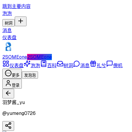
跳到主要内容
泡泡
树洞
消息
仪表盘
2SOMEone
2SOMEone
仪表盘
泡泡
百科
树洞
消息
礼兮
僚机
更多
发泡泡
登录
羽梦酱_yu
@
yumeng0726