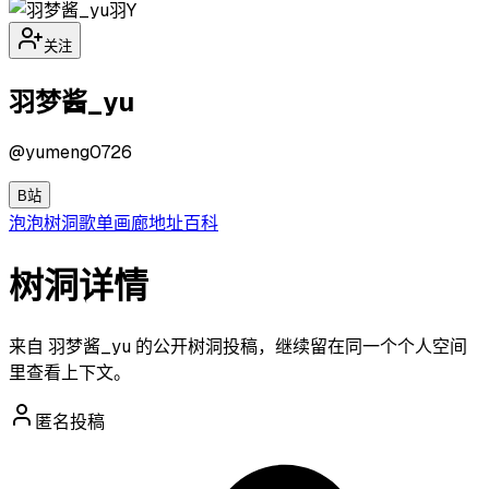
羽Y
关注
羽梦酱_yu
@
yumeng0726
B站
泡泡
树洞
歌单
画廊
地址
百科
树洞详情
来自 羽梦酱_yu 的公开树洞投稿，继续留在同一个个人空间
里查看上下文。
匿名投稿