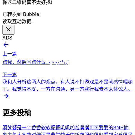
你这二维码真不太好找)
已转发到 Bubble
读取互动数据…
ADS
上一篇
点我，然后写点什么…༝₍˄·͈༝·͈˄*₎◞ ̑̑
下一篇
我和人分析这两人的观点，有人说不打游戏是不是就感情嘎嘣
了。我觉得不妥，一方在沟通，另一方我行我素不太体谅人。
更多投稿
羽梦酱是一个香香软软糯糯叽叽啪啦噗噗可可爱爱的SNP抽
象主包大多数时候还是非常快乐的新衣服也很好看邻家感很足