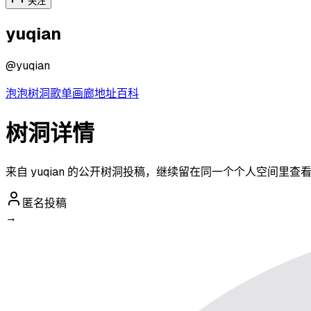
关注
yuqian
@
yuqian
泡泡
树洞
歌单
画廊
地址
百科
树洞详情
来自 yuqian 的公开树洞投稿，继续留在同一个个人空间里查
匿名投稿
→