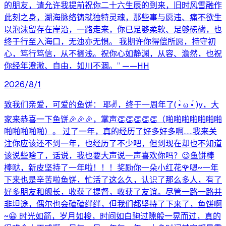
的朋友，请允许我提前祝你二十六生辰的到来，旧时风雪融作
此刻之身，湖海脉络铸就独特灵魂，那些事与愿违、痛不欲生
以泡沫留存在岸沿，一路走来，你已足够柔软、足够磅礴，也
终于行至入海口，无浊亦无惧。 我期许你得偿所愿，持守初
心，笃行笃信，从不搁浅。祝你心如静渊，从容、澹然，也祝
你经年澄澈、自由，如川不涸。” ——HH
2026/8/1
致我们亲爱，可爱的鱼饼： 耶✌，终于一周年了( •̀ ω •́ )y，大
家来恭喜一下鱼饼🎉🎉🎉，掌声👏👏👏👏👏（啪啪啪啪啪啪啪
啪啪啪啪啪）。 过了一年，真的经历了好多好多啊……我来关
注你应该还不到一年，也经历了不少吧，但到现在却也不知道
该说些啥了，话说，我也要大声说一声喜欢你吗？😉鱼饼棒
棒哒，新皮坚持了一年啦！！！奖励你一朵小红花🌹嗯~一年
下来也是辛苦啦鱼饼，忙活了这么久，认识了那么多人，有了
好多朋友和舰长，收获了提督，收获了友谊。尽管一路一路并
非坦途，偶尔也会磕磕绊绊，但我们都坚持了下来了，鱼饼啊
~😀 时光如箭，岁月如梭，时间如白驹过隙般一晃而过，真的