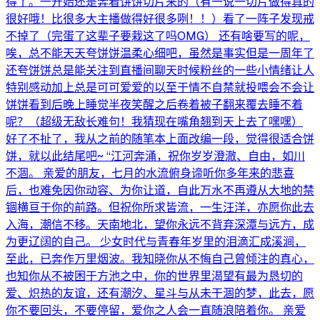
得了。一开始还是奔着饼饼切片来的（有一说一切片做得真的
很好哦！比很多大主播做得好很多咧！！）看了一阵子发现戒
不掉了（完蛋了这辈子要栽这了吗OMG） 还有啥要写的呢，
唉，总不能天天夸饼饼温柔心细吧，虽然是事实但是一周年了
还夸饼饼总是能关注到直播间聊天时候粉丝的一些小情绪让人
特别感动加上总是可可爱爱的以至于情不自禁就投喂会不会让
饼饼看到后晚上睡觉半夜笑醒之后卷着被子翻来覆去睡不着
呢？（超级无敌长难句！我猜现在嘴角翘到天上去了嘿嘿）
好了不扯了，我从之前的随笔本上面改编一段，觉得很适合饼
饼，就以此结尾吧~ “江河奔涌，祝你岁岁澄澈、自由，如川
不涸。 亲爱的朋友，七月的水流俯身谛听你多年来的悲喜
后，也难免因你动容、为你让道，自此万水不再遵从大地的禁
锢横亘于你的前路。但祝你所求皆流，一生汪洋，亦愿你此去
入海，潮信不移。天南地北，望你永远不背弃深潭与远方，成
为更辽阔的自己。 少女时代与青春年岁里的泪滴汇成溪涧，
至此，已奔作万里烟波。我知晓你从不悔自己曾倾注的真心，
也知你从不被困于方池之中，你的世界里渴望有最为恳切的
爱、炽热的友谊，还有潮汐、星斗与从未干涸的梦，此去，愿
你不要回头，不要停留，爱你之人会一直随浪陪着你。 亲爱