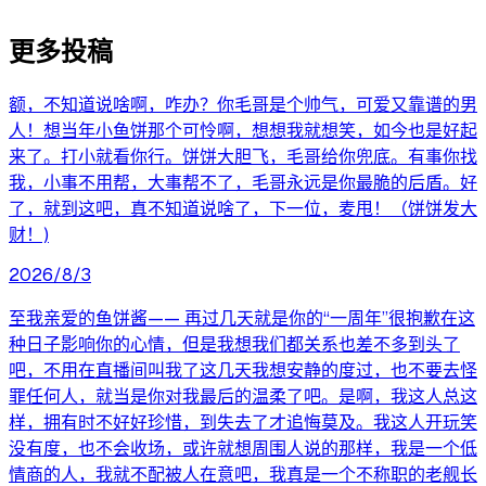
更多投稿
额，不知道说啥啊，咋办？你毛哥是个帅气，可爱又靠谱的男
人！想当年小鱼饼那个可怜啊，想想我就想笑，如今也是好起
来了。打小就看你行。饼饼大胆飞，毛哥给你兜底。有事你找
我，小事不用帮，大事帮不了，毛哥永远是你最脆的后盾。好
了，就到这吧，真不知道说啥了，下一位，麦甩！（饼饼发大
财！)
2026/8/3
至我亲爱的鱼饼酱—— 再过几天就是你的“一周年”很抱歉在这
种日子影响你的心情，但是我想我们都关系也差不多到头了
吧，不用在直播间叫我了这几天我想安静的度过，也不要去怪
罪任何人，就当是你对我最后的温柔了吧。是啊，我这人总这
样，拥有时不好好珍惜，到失去了才追悔莫及。我这人开玩笑
没有度，也不会收场，或许就想周围人说的那样，我是一个低
情商的人，我就不配被人在意吧，我真是一个不称职的老舰长