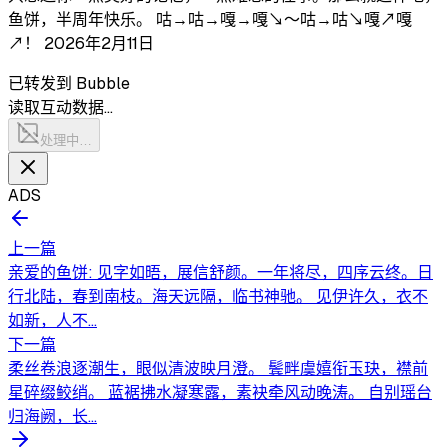
鱼饼，半周年快乐。 咕→咕→嘎→嘎↘～咕→咕↘嘎↗嘎
↗！ 2026年2月11日
已转发到 Bubble
读取互动数据…
处理中…
ADS
上一篇
亲爱的鱼饼: 见字如晤，展信舒颜。一年将尽，四序云终。日
行北陆，春到南枝。海天远隔，临书神驰。 见伊许久，衣不
如新，人不...
下一篇
柔丝卷浪逐潮生，眼似清波映月澄。 鬓畔虞嬉衔玉玦，襟前
星碎缀鲛绡。 蓝裾拂水凝寒露，素袂牵风动晚涛。 自别瑶台
归海阙，长...