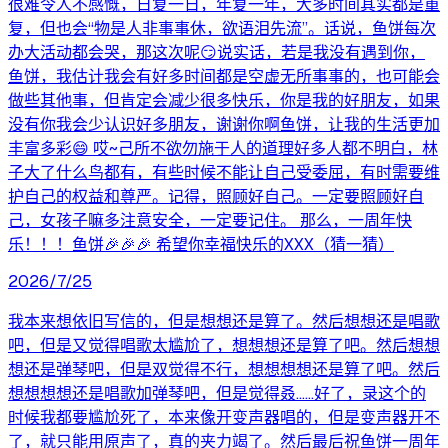
很难令人不感慨，日复一日，年复一年，大多时间其实都是重
复，但也会“物是人非事事休，欲语泪先流”。话说，鱼饼每次
办大活动都会哭，那这次呢😏说实话，若是我没有遇到你，
鱼饼，我估计我会有好多时间都是空虚无所事事的，也可能会
做些其他事，但肯定会减少很多快乐，你是我的好朋友，如果
没有你我会少认识好多朋友，谢谢你啊鱼饼，让我的生活更加
丰富多彩😄 哎~己所不欲勿施于人的道理好多人都不明白，林
子大了什么鸟都有，有些时候不能让自己受委屈，有时需要维
护自己的权益和尊严。记得，照顾好自己。一定要照顾好自
己，女孩子嘛多注意安全，一定要记住。 那么，一周年快
乐！！！鱼饼🎉🎉🎉 希望你幸福快乐的XXX（猜一猜）
2026/7/25
我本来想依旧写信的，但是想想还是算了。然后想想还是唱歌
吧，但是又觉得唱歌太尴尬了，想想想还是算了吧。然后想想
想还是弹琴吧，但是双觉得不行，想想想想还是算了吧。然后
想想想想还是唱歌加弹琴吧，但是觉得叒……好了，录这个的
时候我都要尴尬死了，本来像开变声器唱的，但是变声器开不
了，就只能用原声了，真的夹力竭了。然后最后祝鱼饼一周年