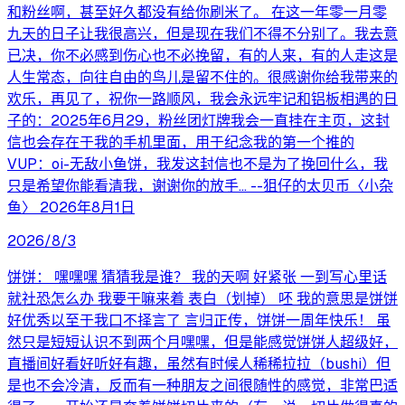
和粉丝啊，甚至好久都没有给你刷米了。 在这一年零一月零
九天的日子让我很高兴，但是现在我们不得不分别了。我去意
已决，你不必感到伤心也不必挽留，有的人来，有的人走这是
人生常态，向往自由的鸟儿是留不住的。很感谢你给我带来的
欢乐，再见了，祝你一路顺风，我会永远牢记和铝板相遇的日
子的：2025年6月29，粉丝团灯牌我会一直挂在主页，这封
信也会存在于我的手机里面，用于纪念我的第一个推的
VUP：oi-无敌小鱼饼，我发这封信也不是为了挽回什么，我
只是希望你能看清我，谢谢你的放手... --狙仔的太贝币〈小杂
鱼〉 2026年8月1日
2026/8/3
饼饼： 嘿嘿嘿 猜猜我是谁？ 我的天啊 好紧张 一到写心里话
就社恐怎么办 我要干嘛来着 表白（划掉） 呸 我的意思是饼饼
好优秀以至于我口不择言了 言归正传，饼饼一周年快乐！ 虽
然只是短短认识不到两个月嘿嘿，但是能感觉饼饼人超级好，
直播间好看好听好有趣，虽然有时候人稀稀拉拉（bushi）但
是也不会冷清，反而有一种朋友之间很随性的感觉，非常巴适